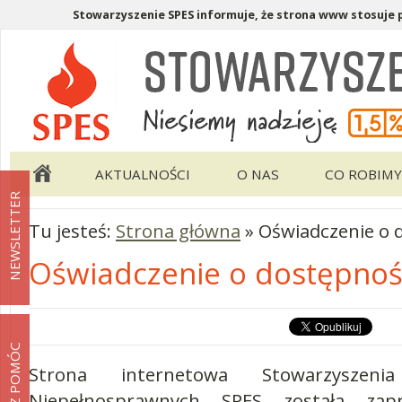
Stowarzyszenie SPES informuje, że strona www stosuje pl
Menu pomocnicze
Menu główne
AKTUALNOŚCI
O NAS
CO ROBIMY
NEWSLETTER
Tu jesteś:
Strona główna
»
Oświadczenie o 
Oświadczenie o dostępnoś
MOŻESZ POMÓC
Strona internetowa Stowarzysze
Niepełnosprawnych SPES została zap