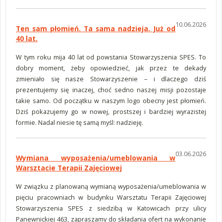
10.06.2026
Ten sam płomień. Ta sama nadzieja. Już od
40 lat.
W tym roku mija 40 lat od powstania Stowarzyszenia SPES. To
dobry moment, żeby opowiedzieć, jak przez te dekady
zmieniało się nasze Stowarzyszenie – i dlaczego dziś
prezentujemy się inaczej, choć sedno naszej misji pozostaje
takie samo. Od początku w naszym logo obecny jest płomień.
Dziś pokazujemy go w nowej, prostszej i bardziej wyrazistej
formie. Nadal niesie tę samą myśl: nadzieję.
03.06.2026
Wymiana wyposażenia/umeblowania w
Warsztacie Terapii Zajęciowej
W związku z planowaną wymianą wyposażenia/umeblowania w
pięciu pracowniach w budynku Warsztatu Terapii Zajęciowej
Stowarzyszenia SPES z siedzibą w Katowicach przy ulicy
Panewnickiej 463, zapraszamy do składania ofert na wykonanie