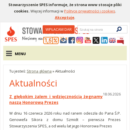
Stowarzyszenie SPES informuje, że strona www stosuje pliki
cookies.
Więcej informacji w
Polityce prywatności i cookies
.
Akceptuje
.
Wyszukiwarka
WPŁACAM DAR
Menu pomocnicze
Menu główne
MENU
Tu jesteś:
Strona główna
»
Aktualności
Aktualności
18.06.2026
Z głębokim żalem i wdzięcznością żegnamy
naszą Honorową Prezes
W dniu 16 czerwca 2026 roku nad ranem odeszła do Pana Ś.P.
Genowefa Sikora z domu Szmidt – pierwsza Prezes
Stowarzyszenia SPES, a od wielu lat jego Honorowa Prezes