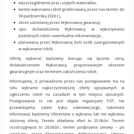
wyszczególnienie prac i użytych materiałów,
termin wykonania robót (preferowany przez nas termin: do
30 października 2026 r.),
okres udzielanej przez Wykonawcę gwarancji,
opis doświadczenia Wykonawcy w wykonywaniu
podobnych robót i ewentualne rekomendacje,
planowaną przez Wykonawcę ilość osób zaangażowanych
w wykonanie robót.
Ofertę wybierać będziemy kierując się łącznie: ceną,
doświadczeniem Wykonawcy, proponowanym okresem
gwarancyjnym oraz terminem zakończenia robót.
Informujemy, iż prowadzone przez nas postępowanie ma na
celu wybranie najkorzystniejszej oferty opisywanych w
ogłoszeniu robót na zasadach w tym miejscu opisanych.
Postępowanie to nie jest objęte regulacjami PZP, nie
przewidujemy zatem trybu odwoławczego, natomiast
informować będziemy Oferentów o wybraniu lub nie wybraniu
złożonej oferty. Termin składania ofert to 25.06.br. Termin
rozstrzygnięcia to 26.06.br., termin podpisania umowy – po
uzyskaniu przez Stowarzyszenie dofinansowania. Umowa