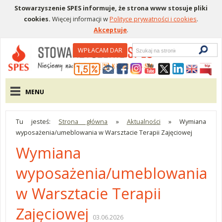
Stowarzyszenie SPES informuje, że strona www stosuje pliki
cookies.
Więcej informacji w
Polityce prywatności i cookies
.
Akceptuje
.
Wyszukiwarka
WPŁACAM DAR
Menu pomocnicze
Menu główne
MENU
Tu jesteś:
Strona główna
»
Aktualności
»
Wymiana
wyposażenia/umeblowania w Warsztacie Terapii Zajęciowej
Wymiana
wyposażenia/umeblowania
w Warsztacie Terapii
Zajęciowej
03.06.2026