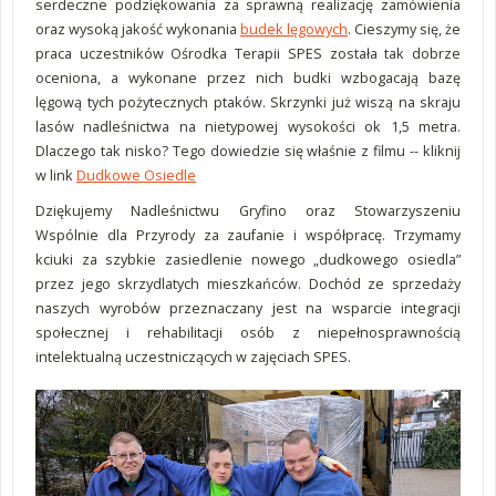
serdeczne podziękowania za sprawną realizację zamówienia
oraz wysoką jakość wykonania
budek lęgowych
. Cieszymy się, że
praca uczestników Ośrodka Terapii SPES została tak dobrze
oceniona, a wykonane przez nich budki wzbogacają bazę
lęgową tych pożytecznych ptaków. Skrzynki już wiszą na skraju
lasów nadleśnictwa na nietypowej wysokości ok 1,5 metra.
Dlaczego tak nisko? Tego dowiedzie się właśnie z filmu -- kliknij
w link
Dudkowe Osiedle
Dziękujemy Nadleśnictwu Gryfino oraz Stowarzyszeniu
Wspólnie dla Przyrody za zaufanie i współpracę. Trzymamy
kciuki za szybkie zasiedlenie nowego „dudkowego osiedla”
przez jego skrzydlatych mieszkańców. Dochód ze sprzedaży
naszych wyrobów przeznaczany jest na wsparcie integracji
społecznej i rehabilitacji osób z niepełnosprawnością
intelektualną uczestniczących w zajęciach SPES.