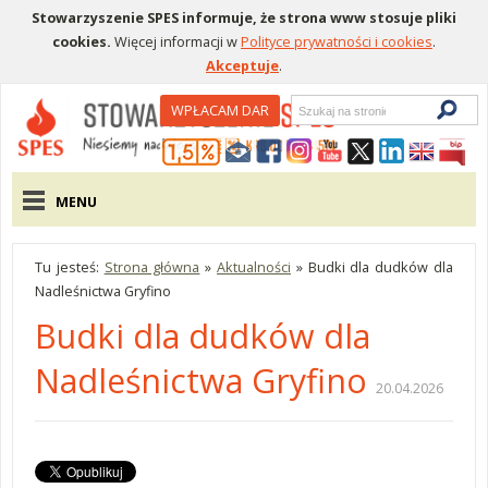
Stowarzyszenie SPES informuje, że strona www stosuje pliki
cookies.
Więcej informacji w
Polityce prywatności i cookies
.
Akceptuje
.
Wyszukiwarka
WPŁACAM DAR
Menu pomocnicze
Menu główne
MENU
Tu jesteś:
Strona główna
»
Aktualności
»
Budki dla dudków dla
Nadleśnictwa Gryfino
Budki dla dudków dla
Nadleśnictwa Gryfino
20.04.2026