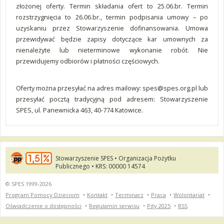
złożonej oferty. Termin składania ofert to 25.06.br. Termin
rozstrzygnięcia to 26.06.br., termin podpisania umowy – po
uzyskaniu przez Stowarzyszenie dofinansowania. Umowa
przewidywać będzie zapisy dotyczące kar umownych za
nienależyte lub nieterminowe wykonanie robót. Nie
przewidujemy odbiorów i płatności częściowych.
Oferty można przesyłać na adres mailowy:
spes@spes.org.pl
lub
przesyłać pocztą tradycyjną pod adresem: Stowarzyszenie
SPES, ul. Panewnicka 463, 40-774 Katowice.
Stowarzyszenie SPES • Organizacja Pożytku
Publicznego • KRS: 00000 14574
© SPES 1999-2026
Program Pomocy Dzieciom
•
Kontakt
•
Terminarz
•
Praca
•
Wolontariat
•
Oświadczenie o dostępności
•
Regulamin serwisu
•
Pity 2025
•
RSS