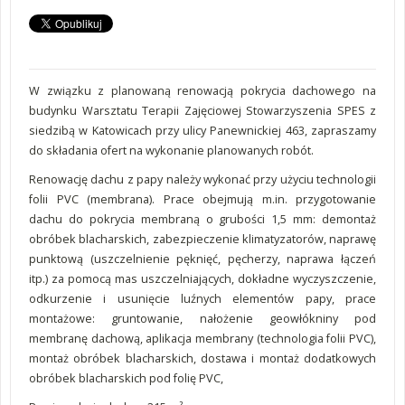
W związku z planowaną renowacją pokrycia dachowego na
budynku Warsztatu Terapii Zajęciowej Stowarzyszenia SPES z
siedzibą w Katowicach przy ulicy Panewnickiej 463, zapraszamy
do składania ofert na wykonanie planowanych robót.
Renowację dachu z papy należy wykonać przy użyciu technologii
folii PVC (membrana). Prace obejmują m.in. przygotowanie
dachu do pokrycia membraną o grubości 1,5 mm: demontaż
obróbek blacharskich, zabezpieczenie klimatyzatorów, naprawę
punktową (uszczelnienie pęknięć, pęcherzy, naprawa łączeń
itp.) za pomocą mas uszczelniających, dokładne wyczyszczenie,
odkurzenie i usunięcie luźnych elementów papy, prace
montażowe: gruntowanie, nałożenie geowłókniny pod
membranę dachową, aplikacja membrany (technologia folii PVC),
montaż obróbek blacharskich, dostawa i montaż dodatkowych
obróbek blacharskich pod folię PVC,