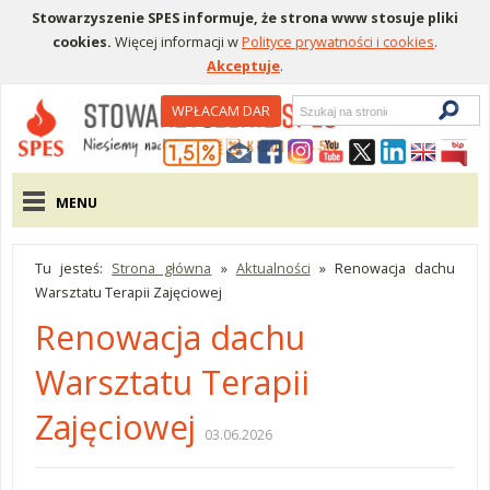
Stowarzyszenie SPES informuje, że strona www stosuje pliki
cookies.
Więcej informacji w
Polityce prywatności i cookies
.
Akceptuje
.
Wyszukiwarka
WPŁACAM DAR
Menu pomocnicze
Menu główne
MENU
Tu jesteś:
Strona główna
»
Aktualności
»
Renowacja dachu
Warsztatu Terapii Zajęciowej
Renowacja dachu
Warsztatu Terapii
Zajęciowej
03.06.2026