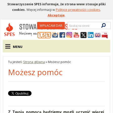
Stowarzyszenie SPES informuje, że strona www stosuje pliki
cookies.
Więcej informacji w
Polityce prywatności i cookies
.
Akceptuje
.
Wyszukiwarka
WPŁACAM DAR
Menu pomocnicze
Menu główne
MENU
Tu jesteś:
Strona główna
»
Możesz pomóc
Możesz pomóc
Z Twoją pomocą będziemy mogli uczynić więcej,