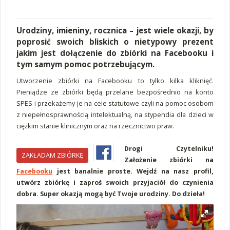
Urodziny, imieniny, rocznica – jest wiele okazji, by
poprosić swoich bliskich o nietypowy prezent
jakim jest dołączenie do zbiórki na Facebooku i
tym samym pomoc potrzebującym.
Utworzenie zbiórki na Facebooku to tylko kilka kliknięć.
Pieniądze ze zbiórki będą przelane
bezpośrednio na konto
SPES i
przekażemy je na cele statutowe czyli na pomoc osobom
z niepełnosprawnością intelektualną, na stypendia dla dzieci w
ciężkim stanie klinicznym oraz na rzecznictwo praw.
Drogi Czytelniku!
ZAKŁADAM ZBIÓRKĘ
Założenie zbiórki na
Facebooku
jest banalnie proste. Wejdź na nasz profil,
utwórz zbiórkę i zaproś swoich przyjaciół do czynienia
dobra. Super okazją mogą być Twoje urodziny. Do dzieła!