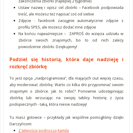
zakończenia zbiórki (najlepiej 2 tygodnie)
Ustaw nazwę i opisz cel zbiórki – Facebook podpowiada
treść, ale możesz też napisać coś od siebie
Zdjęcie - facebook zaciągnie automatycznie zdjęcie z
profilu SPES, ale możesz dodać inne zdjęcie
Na końcu najważniejsze – ZAPROŚ do wzięcia udziału w
zbiórce swoich znajomych, bo to od nich zależy
powodzenie zbiórki. Dziękujemy!
Podziel się historią, która daje nadzieję i
rozkręć zbiórkę
To jest opcja „nadprogramowa”, dla mających ciut więcej czasu,
aby moderować zbiórkę. Warto co kilka dni przypominać swoim
znajomym o zbiórce. Jak to robić? Ponownie udostępniając
zbiórkę lub wrzucając na swojej tablicy historię z życia
podopiecznych - taką, która niesie nadzieję!
Tu masz gotowce – przykłady jak wspólnie pomogliśmy dzięki
Darczyńcom:
Z łatwością podnoszą Kamila