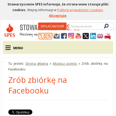
Stowarzyszenie SPES informuje, że strona www stosuje pliki
cookies.
Więcej informacji w
Polityce prywatności i cookies
.
Akceptuje
.
Wyszukiwarka
WPŁACAM DAR
Menu pomocnicze
Menu główne
MENU
Tu jesteś:
Strona główna
»
Możesz pomóc
»
Zrób zbiórkę na
Facebooku
Zrób zbiórkę na
Facebooku