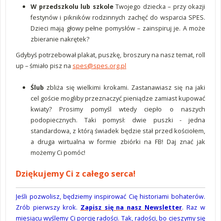
W przedszkolu lub szkole
Twojego dziecka – przy okazji
festynów i pikników rodzinnych zachęć do wsparcia SPES.
Dzieci mają głowy pełne pomysłów – zainspiruj je. A może
zbieranie nakrętek?
Gdybyś potrzebował plakat, puszkę, broszury na nasz temat, roll
up – śmiało pisz na
spes@spes.org.pl
Ślub
zbliża się wielkimi krokami. Zastanawiasz się na jaki
cel goście mogliby przeznaczyć pieniądze zamiast kupować
kwiaty? Prosimy pomyśl wtedy ciepło o naszych
podopiecznych. Taki pomysł: dwie puszki - jedna
standardowa, z którą świadek będzie stał przed kościołem,
a druga wirtualna w formie zbiórki na FB! Daj znać jak
możemy Ci pomóc!
Dziękujemy Ci z całego serca!
Jeśli pozwolisz, będziemy inspirować Cię historiami bohaterów.
Zrób pierwszy krok.
Zapisz się na nasz Newsletter
. Raz w
miesiącu wyślemy Ci porcję radości. Tak, radości, bo cieszymy się