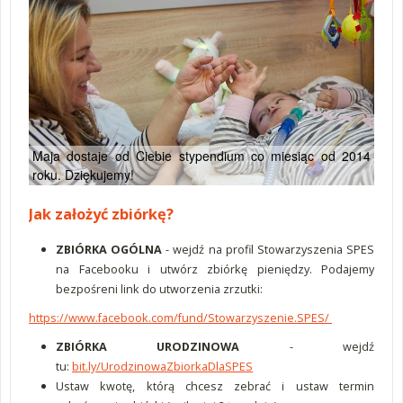
Maja dostaje od Ciebie stypendium co miesiąc od 2014
roku. Dziękujemy!
Jak założyć zbiórkę?
ZBIÓRKA OGÓLNA
- wejdź na profil Stowarzyszenia SPES
na Facebooku
i utwórz zbiórkę pieniędzy. Podajemy
bezpośreni link do utworzenia zrzutki:
https://www.facebook.com/fund/Stowarzyszenie.SPES/
ZBIÓRKA URODZINOWA
- wejdź
tu:
bit.ly/UrodzinowaZbiorkaDlaSPES
Ustaw kwotę, którą chcesz zebrać i ustaw termin