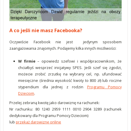
Dzięki Darczyńcom Dawid regularnie jeździ na obozy
terapeutyczne
A co jeśli nie masz Facebooka?
Oczywiście Facebook nie jest jedynym sposobem
zaangażowania znajomych. Podajemy kilka innych możliwości:
W firmie
– opowiedz szefowi i współpracownikom, że
chciałbyś wesprzeć inicjatywy SPES. Jeśli szef się zgodzi,
możecie zrobić zrzutkę na wybrany cel, np. ufundować
miesięczne (średnia wysokość kwoty to 800 zł) lub roczne
stypendium dla jednej z rodzin
Programu Pomocy
Dzieciom
.
Przelej zebraną kwotę jako darowiznę na rachunek:
Nr rachunku: 80 1240 2959 1111 0010 2904 3289 (rachunek
dedykowany dla Programu Pomocy Dzieciom)
lub
przekaż darowiznę online