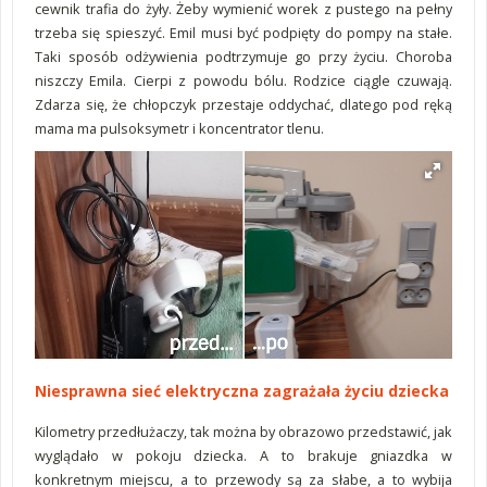
cewnik trafia do żyły. Żeby wymienić worek z pustego na pełny
trzeba się spieszyć. Emil musi być podpięty do pompy na stałe.
Taki sposób odżywienia podtrzymuje go przy życiu. Choroba
niszczy Emila. Cierpi z powodu bólu. Rodzice ciągle czuwają.
Zdarza się, że chłopczyk przestaje oddychać, dlatego pod ręką
mama ma pulsoksymetr i koncentrator tlenu.
Niesprawna sieć elektryczna zagrażała życiu dziecka
Kilometry przedłużaczy, tak można by obrazowo przedstawić, jak
wyglądało w pokoju dziecka. A to brakuje gniazdka w
konkretnym miejscu, a to przewody są za słabe, a to wybija