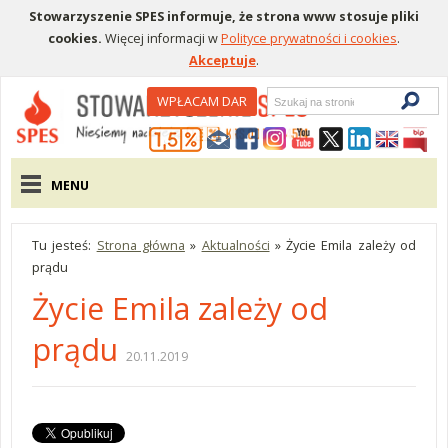
Stowarzyszenie SPES informuje, że strona www stosuje pliki
cookies.
Więcej informacji w
Polityce prywatności i cookies
.
Akceptuje
.
Wyszukiwarka
WPŁACAM DAR
Menu pomocnicze
Menu główne
MENU
Tu jesteś:
Strona główna
»
Aktualności
»
Życie Emila zależy od
prądu
Życie Emila zależy od
prądu
20.11.2019