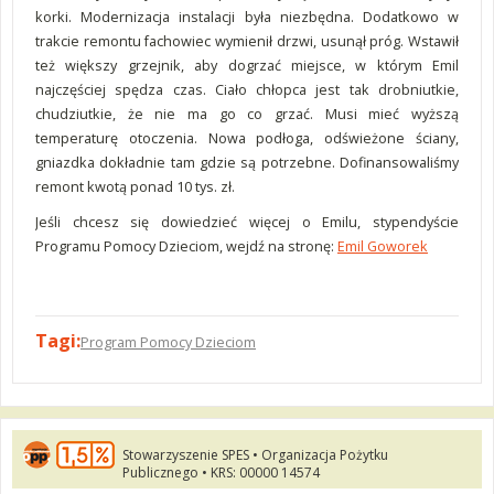
korki. Modernizacja instalacji była niezbędna. Dodatkowo w
trakcie remontu fachowiec wymienił drzwi, usunął próg. Wstawił
też większy grzejnik, aby dogrzać miejsce, w którym Emil
najczęściej spędza czas. Ciało chłopca jest tak drobniutkie,
chudziutkie, że nie ma go co grzać. Musi mieć wyższą
temperaturę otoczenia. Nowa podłoga, odświeżone ściany,
gniazdka dokładnie tam gdzie są potrzebne. Dofinansowaliśmy
remont kwotą ponad 10 tys. zł.
Jeśli chcesz się dowiedzieć więcej o Emilu, stypendyście
Programu Pomocy Dzieciom, wejdź na stronę:
Emil Goworek
Tagi:
Program Pomocy Dzieciom
Stowarzyszenie SPES • Organizacja Pożytku
Publicznego • KRS: 00000 14574