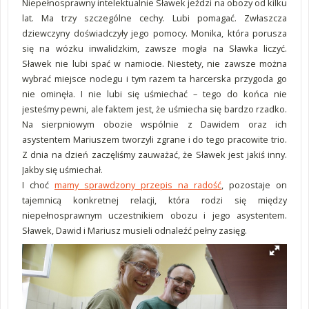
Niepełnosprawny intelektualnie Sławek jeździ na obozy od kilku
lat. Ma trzy szczególne cechy. Lubi pomagać. Zwłaszcza
dziewczyny doświadczyły jego pomocy. Monika, która porusza
się na wózku inwalidzkim, zawsze mogła na Sławka liczyć.
Sławek nie lubi spać w namiocie. Niestety, nie zawsze można
wybrać miejsce noclegu i tym razem ta harcerska przygoda go
nie ominęła. I nie lubi się uśmiechać – tego do końca nie
jesteśmy pewni, ale faktem jest, że uśmiecha się bardzo rzadko.
Na sierpniowym obozie wspólnie z Dawidem oraz ich
asystentem Mariuszem tworzyli zgrane i do tego pracowite trio.
Z dnia na dzień zaczęliśmy zauważać, że Sławek jest jakiś inny.
Jakby się uśmiechał.
I choć
mamy sprawdzony przepis na radość
, pozostaje on
tajemnicą konkretnej relacji, która rodzi się między
niepełnosprawnym uczestnikiem obozu i jego asystentem.
Sławek, Dawid i Mariusz musieli odnaleźć pełny zasięg.