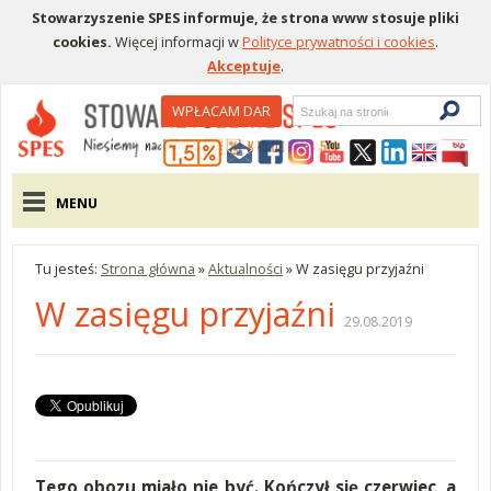
Stowarzyszenie SPES informuje, że strona www stosuje pliki
cookies.
Więcej informacji w
Polityce prywatności i cookies
.
Akceptuje
.
Wyszukiwarka
WPŁACAM DAR
Menu pomocnicze
Menu główne
MENU
Tu jesteś:
Strona główna
»
Aktualności
»
W zasięgu przyjaźni
W zasięgu przyjaźni
29.08.2019
Tego obozu miało nie być. Kończył się czerwiec, a