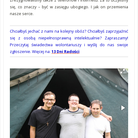
Zrezygnowaliśmy także z telefonów i internetu. Za to uczyliśmy
się, co znaczy – być w zasięgu ubogiego. I jak on przemienia
nasze serce.
Chciałbyś jechać z nami na kolejny obóz? Chciałbyś zaprzyjaźnić
się z osobą niepełnosprawną intelektualnie? Zapraszamy!
Przeczytaj świadectwa wolontariuszy i wyślij do nas swoje
zgłoszenie. Więcej na:
13 Dni Radości