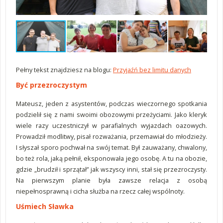
Pełny tekst znajdziesz na blogu:
Przyjaźń bez limitu danych
Być przezroczystym
Mateusz, jeden z asystentów, podczas wieczornego spotkania
podzielił się z nami swoimi obozowymi przeżyciami. Jako kleryk
wiele razy uczestniczył w parafialnych wyjazdach oazowych.
Prowadził modlitwy, pisał rozważania, przemawiał do młodzieży.
I słyszał sporo pochwał na swój temat. Był zauważany, chwalony,
bo też rola, jaką pełnił, eksponowała jego osobę. A tu na obozie,
gdzie „brudził i sprzątał” jak wszyscy inni, stał się przezroczysty.
Na pierwszym planie była zawsze relacja z osobą
niepełnosprawną i cicha służba na rzecz całej wspólnoty.
Uśmiech Sławka