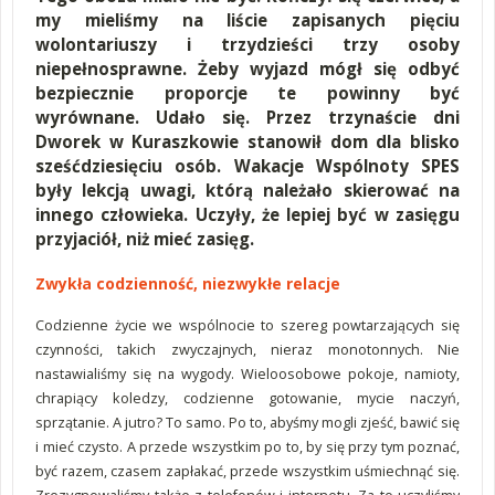
my mieliśmy na liście zapisanych pięciu
wolontariuszy i trzydzieści trzy osoby
niepełnosprawne. Żeby wyjazd mógł się odbyć
bezpiecznie proporcje te powinny być
wyrównane. Udało się. Przez trzynaście dni
Dworek w Kuraszkowie stanowił dom dla blisko
sześćdziesięciu osób. Wakacje Wspólnoty SPES
były lekcją uwagi, którą należało skierować na
innego człowieka. Uczyły, że lepiej być w zasięgu
przyjaciół, niż mieć zasięg.
Zwykła codzienność, niezwykłe relacje
Codzienne życie we wspólnocie to szereg powtarzających się
czynności, takich zwyczajnych, nieraz monotonnych. Nie
nastawialiśmy się na wygody. Wieloosobowe pokoje, namioty,
chrapiący koledzy, codzienne gotowanie, mycie naczyń,
sprzątanie. A jutro? To samo. Po to, abyśmy mogli zjeść, bawić się
i mieć czysto. A przede wszystkim po to, by się przy tym poznać,
być razem, czasem zapłakać, przede wszystkim uśmiechnąć się.