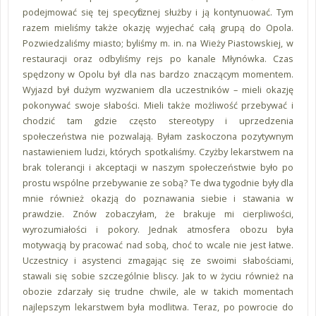
podejmować się tej specyficznej służby i ją kontynuować. Tym
razem mieliśmy także okazję wyjechać całą grupą do Opola.
Pozwiedzaliśmy miasto; byliśmy m. in. na Wieży Piastowskiej, w
restauracji oraz odbyliśmy rejs po kanale Młynówka. Czas
spędzony w Opolu był dla nas bardzo znaczącym momentem.
Wyjazd był dużym wyzwaniem dla uczestników – mieli okazję
pokonywać swoje słabości. Mieli także możliwość przebywać i
chodzić tam gdzie często stereotypy i uprzedzenia
społeczeństwa nie pozwalają. Byłam zaskoczona pozytywnym
nastawieniem ludzi, których spotkaliśmy. Czyżby lekarstwem na
brak tolerancji i akceptacji w naszym społeczeństwie było po
prostu wspólne przebywanie ze sobą? Te dwa tygodnie były dla
mnie również okazją do poznawania siebie i stawania w
prawdzie. Znów zobaczyłam, że brakuje mi cierpliwości,
wyrozumiałości i pokory. Jednak atmosfera obozu była
motywacją by pracować nad sobą, choć to wcale nie jest łatwe.
Uczestnicy i asystenci zmagając się ze swoimi słabościami,
stawali się sobie szczególnie bliscy. Jak to w życiu również na
obozie zdarzały się trudne chwile, ale w takich momentach
najlepszym lekarstwem była modlitwa. Teraz, po powrocie do