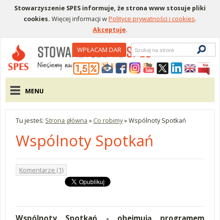
Stowarzyszenie SPES informuje, że strona www stosuje pliki
cookies.
Więcej informacji w
Polityce prywatności i cookies
.
Akceptuje
.
Wyszukiwarka
WPŁACAM DAR
Menu pomocnicze
Menu główne
MENU
Tu jesteś:
Strona główna
»
Co robimy
»
Wspólnoty Spotkań
Wspólnoty Spotkań
Komentarze (1)
Wspólnoty Spotkań - obejmują programem