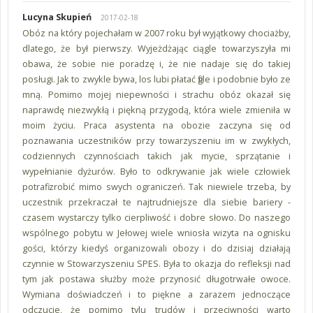
Lucyna Skupień
2017-02-18
Obóz na który pojechałam w 2007 roku był wyjątkowy chociażby,
dlatego, że był pierwszy. Wyjeżdżając ciągle towarzyszyła mi
obawa, że sobie nie poradzę i, że nie nadaje się do takiej
posługi. Jak to zwykle bywa, los lubi płatać figle i podobnie było ze
mną. Pomimo mojej niepewności i strachu obóz okazał się
naprawdę niezwykłą i piękną przygodą, która wiele zmieniła w
moim życiu. Praca asystenta na obozie zaczyna się od
poznawania uczestników przy towarzyszeniu im w zwykłych,
codziennych czynnościach takich jak mycie, sprzątanie i
wypełnianie dyżurów. Było to odkrywanie jak wiele człowiek
potrafi zrobić mimo swych ograniczeń. Tak niewiele trzeba, by
uczestnik przekraczał te najtrudniejsze dla siebie bariery -
czasem wystarczy tylko cierpliwość i dobre słowo. Do naszego
wspólnego pobytu w Jełowej wiele wniosła wizyta na ognisku
gości, którzy kiedyś organizowali obozy i do dzisiaj działają
czynnie w Stowarzyszeniu SPES. Była to okazja do refleksji nad
tym jak postawa służby może przynosić długotrwałe owoce.
Wymiana doświadczeń i to piękne a zarazem jednoczące
odczucie, że pomimo tylu trudów i przeciwności warto