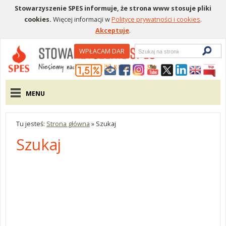
Stowarzyszenie SPES informuje, że strona www stosuje pliki
cookies.
Więcej informacji w
Polityce prywatności i cookies
.
Akceptuje
.
Wyszukiwarka
WPŁACAM DAR
Menu pomocnicze
Menu główne
MENU
Tu jesteś:
Strona główna
»
Szukaj
Szukaj