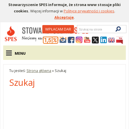
Stowarzyszenie SPES informuje, że strona www stosuje pliki
cookies.
Więcej informacji w
Polityce prywatności i cookies
.
Akceptuje
.
Wyszukiwarka
WPŁACAM DAR
Menu pomocnicze
Menu główne
MENU
Tu jesteś:
Strona główna
»
Szukaj
Szukaj