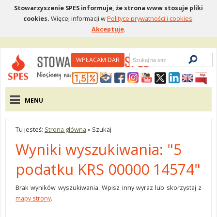
Stowarzyszenie SPES informuje, że strona www stosuje pliki
cookies.
Więcej informacji w
Polityce prywatności i cookies
.
Akceptuje
.
Wyszukiwarka
WPŁACAM DAR
Menu pomocnicze
Menu główne
MENU
Tu jesteś:
Strona główna
»
Szukaj
Wyniki wyszukiwania: "5
podatku KRS 00000 14574"
Brak wyników wyszukiwania. Wpisz inny wyraz lub skorzystaj z
mapy strony
.