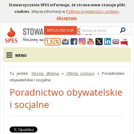
Stowarzyszenie SPES informuje, że strona www stosuje pliki
cookies.
Więcej informacji w
Polityce prywatności i cookies
.
Akceptuje
.
Wyszukiwarka
WPŁACAM DAR
Menu pomocnicze
Menu główne
MENU
Tu jesteś:
Strona główna
»
Oferta pomocy
»
Poradnictwo
obywatelskie i socjalne
Poradnictwo obywatelskie
i socjalne