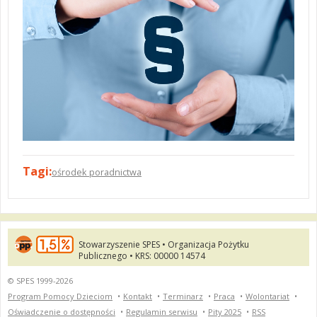
Tagi:
ośrodek poradnictwa
Stowarzyszenie SPES • Organizacja Pożytku
Publicznego • KRS: 00000 14574
© SPES 1999-2026
Program Pomocy Dzieciom
•
Kontakt
•
Terminarz
•
Praca
•
Wolontariat
•
Oświadczenie o dostępności
•
Regulamin serwisu
•
Pity 2025
•
RSS