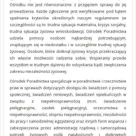
Ośrodku nie jest równoznaczne z przyjęciem sprawy do jej
prowadzenia. Każde zgłoszenie jest weryfikowane pod kątem
spełniania kryteriów określonych naszym regulaminem (w
szczególności są to: trudna sytuacja materialna, kryzys socjalny,
trudna sytuacja życiowa wnioskodawcy). Ośrodek Poradnictwa
udziela pomocy osobom najbardziej potrzebującym,
znajdującym się w niedostatku i w szczególnie trudnej sytuacji
życiowej. Osobom, które dotknął życiowy kryzys przekraczający
ich własne możliwości radzenia sobie. Wspieramy przede
wszystkim w trudnym dążeniu do odzyskania bądź zwiększenia
zakresu niezależności życiowej.
Ośrodek Poradnictwa specjalizuje w poradnictwie i rzecznictwie
praw w sprawach dotyczących dostępu do świadczeń z pomocy
społecznej, świadczeń rentowych, świadczeń opiekuńczych w
związku z niepełnosprawnością (m.in. świadczenie
pielęgnacyjne, zasiłek pielęgnacyjny), orzecznictwa o
niepełnosprawności, stopniu niepełnosprawności, niezdolności
do pracy i samodzielnej egzystencji oraz innych form wsparcia i
zabezpieczenia przez administrację rządową i samorządową
potrzeb życiowych osób najuboższych i dotkniętych