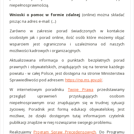
niepełnosprawnością.
Wnioski o pomoc w formie zdalnej
(online) można składać
pisząc na adres e-mail: (...)
Zarówno w zakresie porad świadczonych w kontakcie
osobistym jak i porad online, ilość osób które możemy objąć
wsparciem jest ograniczona i uzależniona od naszych
możliwości kadrowych i organizacyjnych.
Aktualizowana informacja o punktach bezpłatnych porad
prawnych i obywatelskich, znajdujących się na terenie każdego
powiatu - w całej Polsce, jest dostępna na stronie Ministerstwa
Sprawiedliwości pod adresem:
https://np.ms.gov.pl/
.
W int
ernetowym poradniku
Twoje Prawa
przedstawiamy
przegląd uprawnień przysługujących osobom
niepełnosprawnym oraz znajdującym się w trudnej sytuacji
życiowej. Poradnik jest formą edukacji obywatelskiej. Jest
możliwe, że dzięki dostępnym tutaj informacjom czytelnik
publikacji znajdzie w niej rozwiązanie swojego problemu.
Realizujemy
Program Spraw Precedensowych
. Do Programu