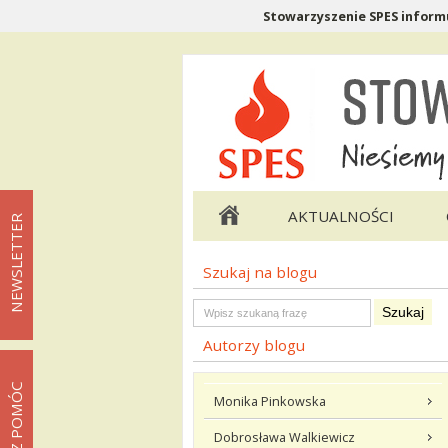
Stowarzyszenie SPES informu
Menu pomocnicze
Menu główne
AKTUALNOŚCI
NEWSLETTER
Szukaj na blogu
Menu podstrony Blog
Szukaj na blogu
Autorzy blogu
MOŻESZ POMÓC
Monika Pinkowska
Dobrosława Walkiewicz