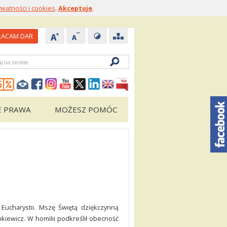
ywatności i cookies
.
Akceptuje
.
ACAM DAR
zukiwarka
E PRAWA
MOŻESZ POMÓC
Eucharystii. Mszę Świętą dziękczynną
kiewicz. W homilii podkreślił obecność