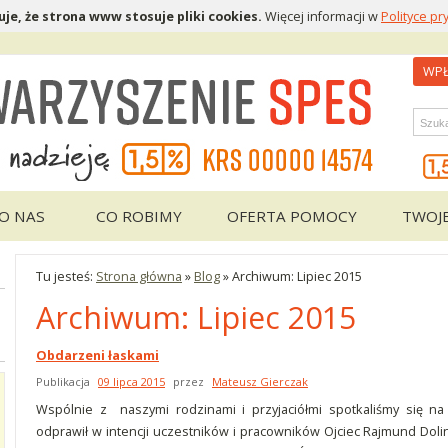
je, że strona www stosuje pliki cookies.
Więcej informacji w
Polityce pr
WPŁ
Wys
O NAS
CO ROBIMY
OFERTA POMOCY
TWOJ
Tu jesteś:
Strona główna
»
Blog
»
Archiwum: Lipiec 2015
Archiwum: Lipiec 2015
Obdarzeni łaskami
Publikacja
09 lipca 2015
przez
Mateusz Gierczak
Wspólnie z naszymi rodzinami i przyjaciółmi spotkaliśmy się na 
odprawił w intencji uczestników i pracowników Ojciec Rajmund Dolin