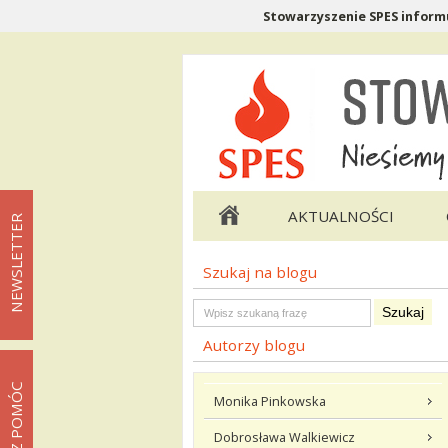
Stowarzyszenie SPES informu
Menu pomocnicze
Menu główne
AKTUALNOŚCI
NEWSLETTER
Szukaj na blogu
Menu podstrony Blog
Szukaj na blogu
Autorzy blogu
MOŻESZ POMÓC
Monika Pinkowska
Dobrosława Walkiewicz