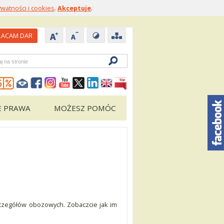
ywatności i cookies
.
Akceptuje
.
ACAM DAR
zukiwarka
E PRAWA
MOŻESZ POMÓC
 szczegółów obozowych. Zobaczcie jak im