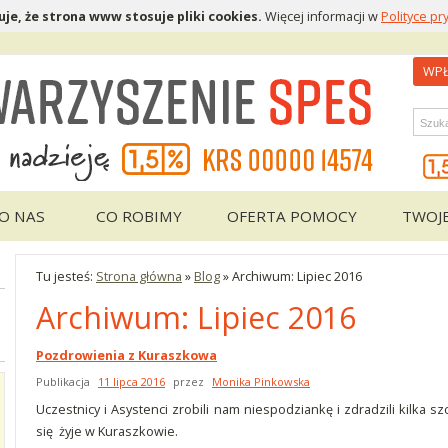
je, że strona www stosuje pliki cookies.
Więcej informacji w
Polityce pr
WPŁ
Wys
O NAS
CO ROBIMY
OFERTA POMOCY
TWOJ
Tu jesteś:
Strona główna
»
Blog
»
Archiwum: Lipiec 2016
Archiwum: Lipiec 2016
Pozdrowienia z Kuraszkowa
Publikacja
11 lipca 2016
przez
Monika Pinkowska
Uczestnicy i Asystenci zrobili nam niespodziankę i zdradzili kilka
się żyje w Kuraszkowie.