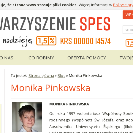
je, że strona www stosuje pliki cookies.
Więcej informacji w
Polityce pr
WPŁ
Wys
O NAS
CO ROBIMY
OFERTA POMOCY
TWOJ
Tu jesteś:
Strona główna
»
Blog
»
Monika Pinkowska
Monika Pinkowska
MONIKA PINKOWSKA
Od roku 1997 wolontariusz Wspólnoty Spot
rodzinnego (Wspólnota Św. Józefa) oraz Ko
Absolwentka Uniwersytetu Śląskiego (filo