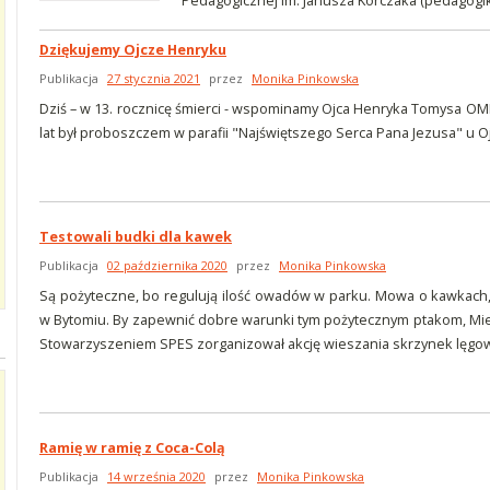
Pedagogicznej im. Janusza Korczaka (pedagogik
Dziękujemy Ojcze Henryku
Publikacja
27 stycznia 2021
przez
Monika Pinkowska
Dziś – w 13. rocznicę śmierci - wspominamy Ojca Henryka Tomysa OMI (
lat był proboszczem w parafii "Najświętszego Serca Pana Jezusa" u 
Testowali budki dla kawek
Publikacja
02 października 2020
przez
Monika Pinkowska
Są pożyteczne, bo regulują ilość owadów w parku. Mowa o kawkach, 
w Bytomiu. By zapewnić dobre warunki tym pożytecznym ptakom, Mie
Stowarzyszeniem SPES zorganizował akcję wieszania skrzynek lęgo
Ramię w ramię z Coca-Colą
Publikacja
14 września 2020
przez
Monika Pinkowska