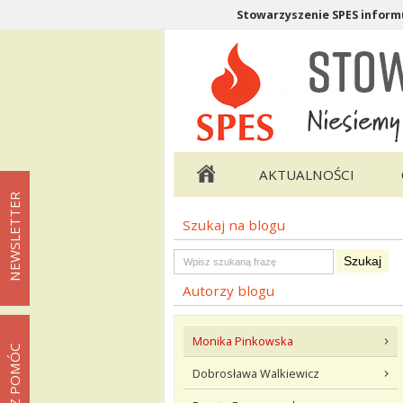
Stowarzyszenie SPES informu
Menu pomocnicze
Menu główne
AKTUALNOŚCI
NEWSLETTER
Szukaj na blogu
Menu podstrony Blog
Szukaj na blogu
Autorzy blogu
Monika Pinkowska
MOŻESZ POMÓC
Dobrosława Walkiewicz