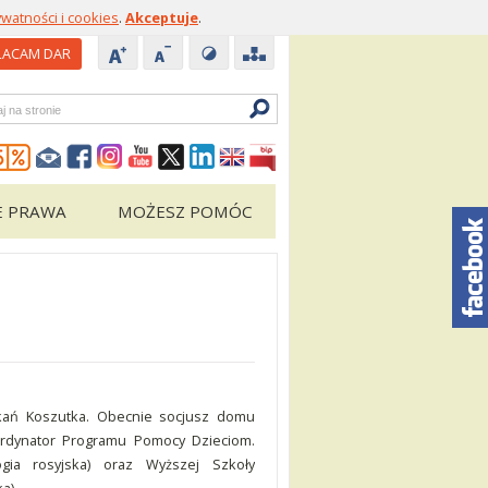
ywatności i cookies
.
Akceptuje
.
ACAM DAR
zukiwarka
E PRAWA
MOŻESZ POMÓC
kań Koszutka. Obecnie socjusz domu
ordynator Programu Pomocy Dzieciom.
logia rosyjska) oraz Wyższej Szkoły