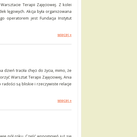
arsztacie Terapii Zajęciowej. Z kolei
udek lęgowych. Akcja była organizowana
go operatorem jest Fundacja Instytut
więcej »
 dzień traciła chęci do życia, mimo, że
orzyć Warsztat Terapii Zajęciowej, Ania
radości są bliskie i rzeczywiste relacje
więcej »
awie pół roku. Część wspomnień już się