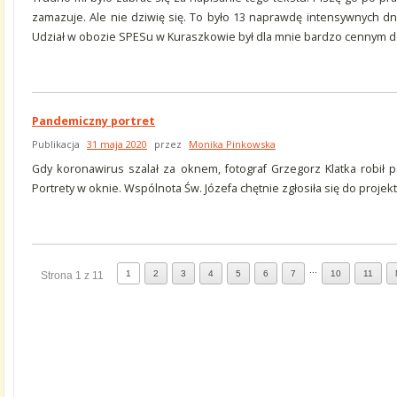
zamazuje. Ale nie dziwię się. To było 13 naprawdę intensywnych dni,
Udział w obozie SPESu w Kuraszkowie był dla mnie bardzo cennym 
Pandemiczny portret
Publikacja
31 maja 2020
przez
Monika Pinkowska
Gdy koronawirus szalał za oknem, fotograf Grzegorz Klatka robił po
Portrety w oknie. Wspólnota Św. Józefa chętnie zgłosiła się do projekt
...
1
2
3
4
5
6
7
10
11
Strona 1 z 11