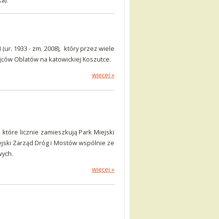
a).
ur. 1933 - zm. 2008), który przez wiele
Ojców Oblatów na katowickiej Koszutce.
więcej »
które licznie zamieszkują Park Miejski
jski Zarząd Dróg i Mostów wspólnie ze
wych.
więcej »