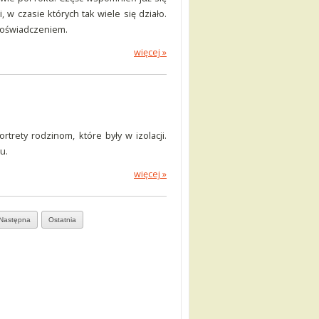
 w czasie których tak wiele się działo.
doświadczeniem.
więcej »
rtrety rodzinom, które były w izolacji.
u.
więcej »
Następna
Ostatnia