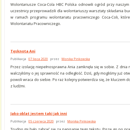
Wolontariusze Coca-Cola HBC Polska odnowili ogród przy naszym W
uczestnicy przeprowadzili dla wolontariuszy warsztaty składania b
w ramach programu wolontariatu pracowniczego Coca-Coli, które
Wolontariatu Pracowniczego.
Tęsknota Ani
Publikacja
07 lipca 2020
przez
Monika Pinkowska
Przez izolację niepełnosprawna Ania zamknęła się w sobie. Z dnia na
walczyliśmy o jej sprawność na odległość. Dziś, gdy mogliśmy już otw
powoli wraca do siebie. Po raz kolejny potwierdza się, że kluczem do 
z ludźmi.
Jako oblat jestem taki jak inni
Publikacja
05 czerwca 2020
przez
Monika Pinkowska
Trudno mi było zabrać się za napisanie tego tekstu. Piszę go po pr