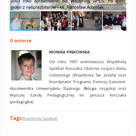
2007 roku sprawowanej dla Wspólnoty SPES. Po lewej
Pie
jeden z neoprezbiterów - ks. Radosław Adamiak.
rok
O autorze
MONIKA PINKOWSKA
Od roku 1997 wolontariusz Wspólnoty
Spotkań Koszutka. Obecnie socjusz domu
rodzinnego (Wspólnota Św. Józefa) oraz
Koordynator Programu Pomocy Dzieciom.
Absolwentka Uniwersytetu Śląskiego (filologia rosyjska) oraz
Wyższej Szkoły Pedagogicznej im. Janusza Korczaka
(pedagogika).
Tagi:
Wspólnoty Spotkań