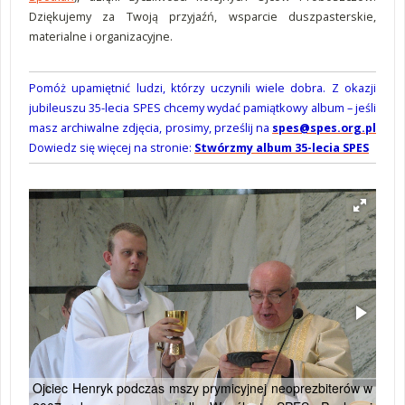
Dziękujemy za Twoją przyjaźń, wsparcie duszpasterskie,
materialne i organizacyjne.
Pomóż upamiętnić ludzi, którzy uczynili wiele dobra. Z okazji
jubileuszu 35-lecia SPES chcemy wydać pamiątkowy album – jeśli
masz archiwalne zdjęcia, prosimy, prześlij na
spes@spes.org.pl
Dowiedz się więcej na stronie:
Stwórzmy album 35-lecia SPES
Ojciec Henryk podczas mszy prymicyjnej neoprezbiterów w