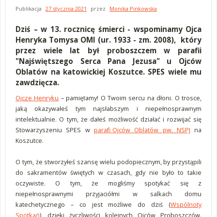
Publikacja
27 stycznia 2021
przez
Monika Pinkowska
Dziś – w 13. rocznicę śmierci - wspominamy Ojca
Henryka Tomysa OMI (ur. 1933 - zm. 2008), który
przez wiele lat był proboszczem w parafii
"Najświętszego Serca Pana Jezusa" u Ojców
Oblatów na katowickiej Koszutce. SPES wiele mu
zawdzięcza.
Ojcze Henryku
– pamiętamy! O Twoim sercu na dłoni. O trosce,
jaką okazywałeś tym najsłabszym i niepełnosprawnym
intelektualnie. O tym, że dałeś możliwość działać i rozwijać się
Stowarzyszeniu SPES w
parafii Ojców Oblatów pw. NSPJ
na
Koszutce.
O tym, że stworzyłeś szansę wielu podopiecznym, by przystąpili
do sakramentów świętych w czasach, gdy nie było to takie
oczywiste. O tym, że mogliśmy spotykać się z
niepełnosprawnymi przyjaciółmi w salkach domu
katechetycznego – co jest możliwe do dziś (
Wspólnoty
Spotkań
), dzięki życzliwości kolejnych Ojców Proboszczów.