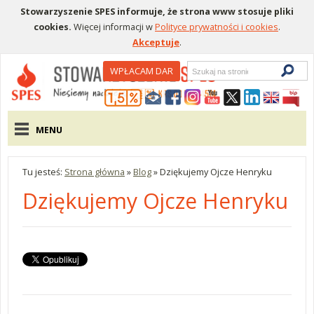
Stowarzyszenie SPES informuje, że strona www stosuje pliki
cookies.
Więcej informacji w
Polityce prywatności i cookies
.
Akceptuje
.
Wyszukiwarka
WPŁACAM DAR
Menu pomocnicze
Menu główne
MENU
Tu jesteś:
Strona główna
»
Blog
»
Dziękujemy Ojcze Henryku
Dziękujemy Ojcze Henryku