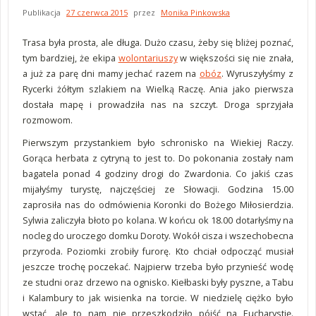
Publikacja
27 czerwca 2015
przez
Monika Pinkowska
Trasa była prosta, ale długa. Dużo czasu, żeby się bliżej poznać,
tym bardziej, że ekipa
wolontariuszy
w większości się nie znała,
a już za parę dni mamy jechać razem na
obóz
. Wyruszyłyśmy z
Rycerki żółtym szlakiem na Wielką Raczę. Ania jako pierwsza
dostała mapę i prowadziła nas na szczyt. Droga sprzyjała
rozmowom.
Pierwszym przystankiem było schronisko na Wiekiej Raczy.
Gorąca herbata z cytryną to jest to. Do pokonania zostały nam
bagatela ponad 4 godziny drogi do Zwardonia. Co jakiś czas
mijałyśmy turystę, najczęściej ze Słowacji. Godzina 15.00
zaprosiła nas do odmówienia Koronki do Bożego Miłosierdzia.
Sylwia zaliczyła błoto po kolana. W końcu ok 18.00 dotarłyśmy na
nocleg do uroczego domku Doroty. Wokół cisza i wszechobecna
przyroda. Poziomki zrobiły furorę. Kto chciał odpocząć musiał
jeszcze trochę poczekać. Najpierw trzeba było przynieść wodę
ze studni oraz drzewo na ognisko. Kiełbaski były pyszne, a Tabu
i Kalambury to jak wisienka na torcie. W niedzielę ciężko było
wstać, ale to nam nie przeszkodziło pójść na Eucharystię.