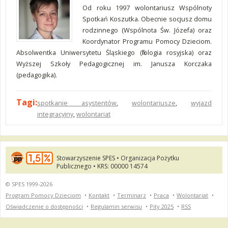
Od roku 1997 wolontariusz Wspólnoty
Spotkań Koszutka. Obecnie socjusz domu
rodzinnego (Wspólnota Św. Józefa) oraz
Koordynator Programu Pomocy Dzieciom.
Absolwentka Uniwersytetu Śląskiego (filologia rosyjska) oraz
Wyższej Szkoły Pedagogicznej im. Janusza Korczaka
(pedagogika).
Tagi:
spotkanie asystentów
,
wolontariusze
,
wyjazd
integracyjny
,
wolontariat
Stowarzyszenie SPES • Organizacja Pożytku
Publicznego • KRS: 00000 14574
© SPES 1999-2026
Program Pomocy Dzieciom
•
Kontakt
•
Terminarz
•
Praca
•
Wolontariat
•
Oświadczenie o dostępności
•
Regulamin serwisu
•
Pity 2025
•
RSS