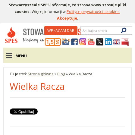
Stowarzyszenie SPES informuje, że strona www stosuje pliki
cookies.
Więcej informacji w
Polityce prywatności i cookies
.
Akceptuje
.
Wyszukiwarka
WPŁACAM DAR
Menu pomocnicze
Menu główne
MENU
Tu jesteś:
Strona główna
»
Blog
»
Wielka Racza
Wielka Racza