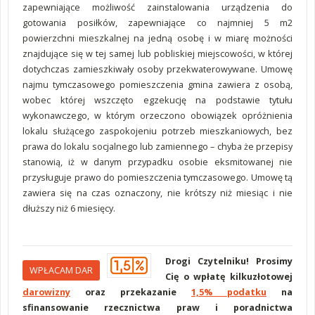
zapewniające możliwość zainstalowania urządzenia do
gotowania posiłków, zapewniające co najmniej 5 m2
powierzchni mieszkalnej na jedną osobę i w miarę możności
znajdujące się w tej samej lub pobliskiej miejscowości, w której
dotychczas zamieszkiwały osoby przekwaterowywane. Umowę
najmu tymczasowego pomieszczenia gmina zawiera z osobą,
wobec której wszczęto egzekucję na podstawie tytułu
wykonawczego, w którym orzeczono obowiązek opróżnienia
lokalu służącego zaspokojeniu potrzeb mieszkaniowych, bez
prawa do lokalu socjalnego lub zamiennego – chyba że przepisy
stanowią, iż w danym przypadku osobie eksmitowanej nie
przysługuje prawo do pomieszczenia tymczasowego. Umowę tą
zawiera się na czas oznaczony, nie krótszy niż miesiąc i nie
dłuższy niż 6 miesięcy.
Drogi Czytelniku! Prosimy
WPŁACAM DAR
Cię o wpłatę kilkuzłotowej
darowizny
oraz przekazanie
1,5% podatku
na
sfinansowanie rzecznictwa praw i poradnictwa