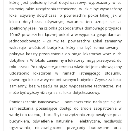
której jest położony lokal dotychczasowy, wyposażony w co
najmniej takie urządzenia techniczne, w jakie był wyposażony
lokal używany dotychczas, o powierzchni pokoi takiej jak w
lokalu dotychczas używanym; warunek ten uznaje się za
spełniony, jeżeli na członka gospodarstwa domowego przypada
10 m2 powierzchni łącznej pokoi, a w wypadku gospodarstwa
jednoosobowego - 20 m2 tej powierzchni. Lokal zamienny
wskazuje właściciel budynku, który ma być remontowany i
pokrywa koszty przeniesienia do niego lokatorów wraz z ich
dobytkiem. W lokalu zamiennym lokatorzy mogą przebywać do
roku czasu. Po upływie tego terminu właściciel jest zobowiązany
udostępnić lokatorom w ramach istniejącego stosunku
prawnego lokale w wyremontowanym budynku. Czynsz za lokal
zamienny, bez względu na jego wyposażenie techniczne, nie
może być wyższy niż czynsz za lokal dotychczasowy.
Pomieszczenie tymczasowe – pomieszczenie nadające się do
zamieszkania, posiadające dostęp do źródła zaopatrzenia w
wodę i do ustępu, chociażby te urządzenia znajdowały się poza
budynkiem, oświetlenie naturalne i elektryczne, możliwość
ogrzewania, niezawilgocone przegrody budowlane oraz