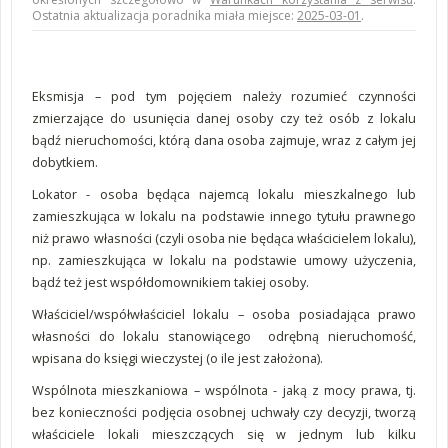
Ostatnia aktualizacja poradnika miała miejsce:
2025-03-01
.
Eksmisja – pod tym pojęciem należy rozumieć czynności
zmierzające do usunięcia danej osoby czy też osób z lokalu
bądź nieruchomości, którą dana osoba zajmuje, wraz z całym jej
dobytkiem.
Lokator - osoba będąca najemcą lokalu mieszkalnego lub
zamieszkująca w lokalu na podstawie innego tytułu prawnego
niż prawo własności (czyli osoba nie będąca właścicielem lokalu),
np. zamieszkująca w lokalu na podstawie umowy użyczenia,
bądź też jest współdomownikiem takiej osoby.
Właściciel/współwłaściciel lokalu – osoba posiadająca prawo
własności do lokalu stanowiącego odrębną nieruchomość,
wpisana do księgi wieczystej (o ile jest założona).
Wspólnota mieszkaniowa – wspólnota - jaką z mocy prawa, tj.
bez konieczności podjęcia osobnej uchwały czy decyzji, tworzą
właściciele lokali mieszczących się w jednym lub kilku