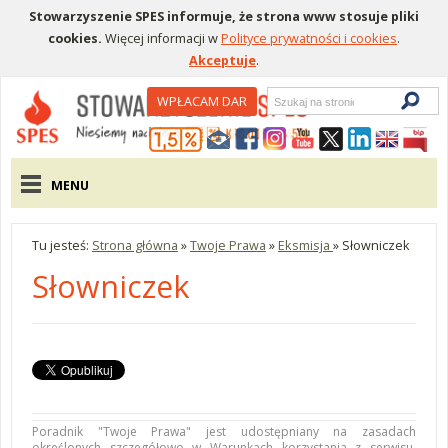
Stowarzyszenie SPES informuje, że strona www stosuje pliki
cookies.
Więcej informacji w
Polityce prywatności i cookies
.
Akceptuje
.
Wyszukiwarka
WPŁACAM DAR
Menu pomocnicze
Menu główne
MENU
Tu jesteś:
Strona główna
»
Twoje Prawa
»
Eksmisja
»
Słowniczek
Słowniczek
Poradnik "Twoje Prawa" jest udostępniany na zasadach
określonych szczegółowo w
Warunkach korzystania z serwisu
.