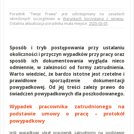
Poradnik "Twoje Prawa" jest udostępniany na zasadach
określonych szczegółowo w
Warunkach korzystania z serwisu
.
Ostatnia aktualizacja poradnika miała miejsce:
2025-03-01
.
Sposób i tryb postępowania przy ustalaniu
okoliczności i przyczyn wypadków przy pracy oraz
sposób ich dokumentowania wygląda nieco
odmiennie, w zależności od formy zatrudnienia.
Warto wiedzieć, że bardzo istotne jest rzetelne i
prawidłowe sporządzenie dokumentacji
powypadkowej. Od jej treści zależy prawo do
świadczeń powypadkowych dla poszkodowanego.
Wypadek pracownika zatrudnionego na
podstawie umowy o pracę – protokół
powypadkowy
Jeśli wypadkowi uległ pracownik zatrudniony na podstawie