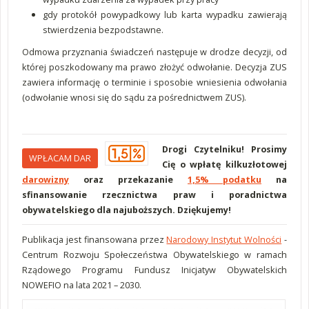
gdy protokół powypadkowy lub karta wypadku zawierają
stwierdzenia bezpodstawne.
Odmowa przyznania świadczeń następuje w drodze decyzji, od
której poszkodowany ma prawo złożyć odwołanie. Decyzja ZUS
zawiera informację o terminie i sposobie wniesienia odwołania
(odwołanie wnosi się do sądu za pośrednictwem ZUS).
Drogi Czytelniku! Prosimy
WPŁACAM DAR
Cię o wpłatę kilkuzłotowej
darowizny
oraz przekazanie
1,5% podatku
na
sfinansowanie rzecznictwa praw i poradnictwa
obywatelskiego dla najuboższych. Dziękujemy!
Publikacja jest finansowana przez
Narodowy Instytut Wolności
-
Centrum Rozwoju Społeczeństwa Obywatelskiego w ramach
Rządowego Programu Fundusz Inicjatyw Obywatelskich
NOWEFIO na lata 2021 – 2030.