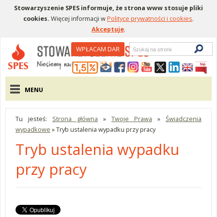
Stowarzyszenie SPES informuje, że strona www stosuje pliki
cookies.
Więcej informacji w
Polityce prywatności i cookies
.
Akceptuje
.
Wyszukiwarka
WPŁACAM DAR
Menu pomocnicze
Menu główne
MENU
Tu jesteś:
Strona główna
»
Twoje Prawa
»
Świadczenia
wypadkowe
»
Tryb ustalenia wypadku przy pracy
Tryb ustalenia wypadku
przy pracy