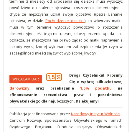
terminie 3 miesięcy od urodzenia się dziecka musi wytoczyć
powództwo o ustalenie ojcostwa i roszczenia alimentacyjne -
chyba że mężczyzna uznał swoje ojcostwo ((patrz Uznanie
ojcostwa, w dziale
Pochodzenie dziecka
), to wówczas matka
musi w tym terminie wytoczyć powództwo o roszczenia
alimentacyjne. Jeśli tego nie uczyni, zabezpieczenie upada – co
oznacza, że mężczyzna ma prawo żądać od matki naprawienia
szkody wyrządzonej wykonaniem zabezpieczenia (w czym w
szczególności mieści się zwrot wypłaconej kwoty).
Drogi Czytelniku! Prosimy
WPŁACAM DAR
Cię o wpłatę kilkuzłotowej
darowizny
oraz przekazanie
1,5% podatku
na
sfinansowanie rzecznictwa praw i poradnictwa
obywatelskiego dla najuboższych. Dziękujemy!
Publikacja jest finansowana przez
Narodowy Instytut Wolności
-
Centrum Rozwoju Społeczeństwa Obywatelskiego w ramach
Rządowego Programu Fundusz Inicjatyw Obywatelskich