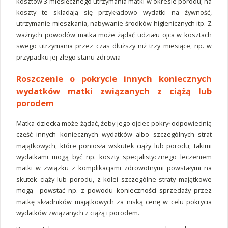
kosztów 3-miesięcznego utrzymania matki w okresie porodu; na
koszty te składają się przykładowo wydatki na żywność,
utrzymanie mieszkania, nabywanie środków higienicznych itp. Z
ważnych powodów matka może żądać udziału ojca w kosztach
swego utrzymania przez czas dłuższy niż trzy miesiące, np. w
przypadku jej złego stanu zdrowia
Roszczenie o pokrycie innych koniecznych
wydatków matki związanych z ciążą lub
porodem
Matka dziecka może żądać, żeby jego ojciec pokrył odpowiednią
część innych koniecznych wydatków albo szczególnych strat
majątkowych, które poniosła wskutek ciąży lub porodu; takimi
wydatkami mogą być np. koszty specjalistycznego leczeniem
matki w związku z komplikacjami zdrowotnymi powstałymi na
skutek ciąży lub porodu, z kolei szczególne straty majątkowe
mogą powstać np. z powodu konieczności sprzedaży przez
matkę składników majątkowych za niską cenę w celu pokrycia
wydatków związanych z ciążą i porodem.