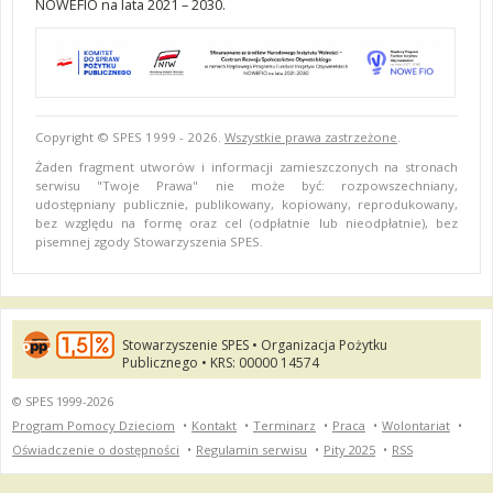
NOWEFIO na lata 2021 – 2030.
Copyright © SPES 1999 - 2026.
Wszystkie prawa zastrzeżone
.
Żaden fragment utworów i informacji zamieszczonych na stronach
serwisu "Twoje Prawa" nie może być: rozpowszechniany,
udostępniany publicznie, publikowany, kopiowany, reprodukowany,
bez względu na formę oraz cel (odpłatnie lub nieodpłatnie), bez
pisemnej zgody Stowarzyszenia SPES.
Stowarzyszenie SPES • Organizacja Pożytku
Publicznego • KRS: 00000 14574
© SPES 1999-2026
Program Pomocy Dzieciom
•
Kontakt
•
Terminarz
•
Praca
•
Wolontariat
•
Oświadczenie o dostępności
•
Regulamin serwisu
•
Pity 2025
•
RSS