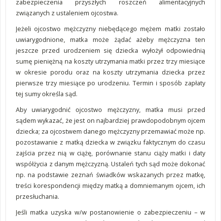
zabezpieczenia przyszłych roszczeń alimentacyjnych
związanych z ustaleniem ojcostwa.
Jeżeli ojcostwo mężczyzny niebędącego mężem matki zostało
uwiarygodnione, matka może żądać ażeby mężczyzna ten
jeszcze przed urodzeniem się dziecka wyłożył odpowiednią
sumę pieniężną na koszty utrzymania matki przez trzy miesiące
w okresie porodu oraz na koszty utrzymania dziecka przez
pierwsze trzy miesiące po urodzeniu. Termin i sposób zapłaty
tej sumy określa sąd.
Aby uwiarygodnić ojcostwo mężczyzny, matka musi przed
sądem wykazać, że jest on najbardziej prawdopodobnym ojcem
dziecka; za ojcostwem danego mężczyzny przemawiać może np.
pozostawanie z matką dziecka w związku faktycznym do czasu
zajścia przez nią w ciążę, porównanie stanu ciąży matki i daty
współżycia z danym mężczyzną. Ustaleń tych sąd może dokonać
np. na podstawie zeznań świadków wskazanych przez matkę,
treści korespondencji między matką a domniemanym ojcem, ich
przesłuchania.
Jeśli matka uzyska w/w postanowienie o zabezpieczeniu – w