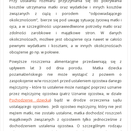
Przy ustalaniu rozmiaru przyczyniania się do pokrywania
kosztów utrzymania matki oraz wydatków i innych kosztów
związanych z ciążą i porodem "odpowiadającego
okolicznościom”, bierze się pod uwagę sytuację życiową matki i
ojca, a w szczególności usprawiedliwione potrzeby matki oraz
zdolności zarobkowe i majątkowe stron. W danych
okolicznościach, możliwe jest obciążenie ojca nawet w całości
pewnymi wydatkami i kosztami, a w innych okolicznościach
obciążenie go np. w połowie.
Powyższe roszczenia alimentacyjne przedawniają się z
upływem lat 3 od dnia porodu. Matka dziecka
pozamałżeńskiego nie może wystąpić z pozwem o
zaspokojenie w/w roszczeń przed ustaleniem ojcostwa danego
mężczyzny – które to ustalenie może nastąpić poprzez uznanie
przez mężczyznę ojcostwa (patrz Uznanie ojcostwa, w dziale
Pochodzenie dziecka
) bądź w drodze orzeczenia sądu
ustalającego ojcostwo. Jeśli ojcostwo mężczyzny, który nie jest
mężem matki, nie zostało ustalone, matka dochodzić roszczeń
majątkowych związanych z ojcostwem tylko jednocześnie z
dochodzeniem ustalenia ojcostwa. O szczególnym rodzaju