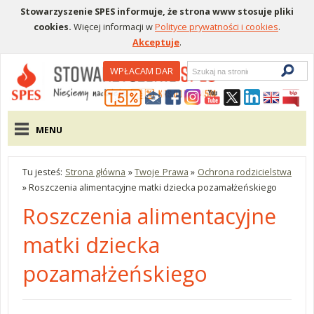
Stowarzyszenie SPES informuje, że strona www stosuje pliki
cookies.
Więcej informacji w
Polityce prywatności i cookies
.
Akceptuje
.
Wyszukiwarka
WPŁACAM DAR
Menu pomocnicze
Menu główne
MENU
Tu jesteś:
Strona główna
»
Twoje Prawa
»
Ochrona rodzicielstwa
»
Roszczenia alimentacyjne matki dziecka pozamałżeńskiego
Roszczenia alimentacyjne
matki dziecka
pozamałżeńskiego