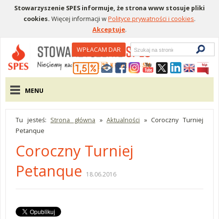
Stowarzyszenie SPES informuje, że strona www stosuje pliki
cookies.
Więcej informacji w
Polityce prywatności i cookies
.
Akceptuje
.
Wyszukiwarka
WPŁACAM DAR
Menu pomocnicze
Menu główne
MENU
Tu jesteś:
Strona główna
»
Aktualności
»
Coroczny Turniej
Petanque
Coroczny Turniej
Petanque
18.06.2016