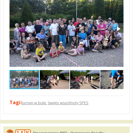
Tagi:
turniej w bule
,
święto wspólnoty SPES