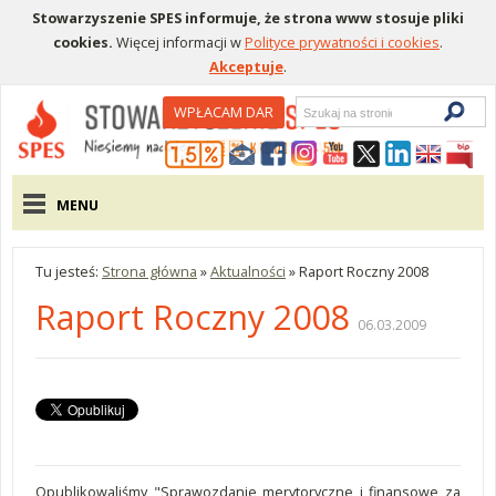
Stowarzyszenie SPES informuje, że strona www stosuje pliki
cookies.
Więcej informacji w
Polityce prywatności i cookies
.
Akceptuje
.
Wyszukiwarka
WPŁACAM DAR
Menu pomocnicze
Menu główne
MENU
Tu jesteś:
Strona główna
»
Aktualności
»
Raport Roczny 2008
Raport Roczny 2008
06.03.2009
Opublikowaliśmy "Sprawozdanie merytoryczne i finansowe za