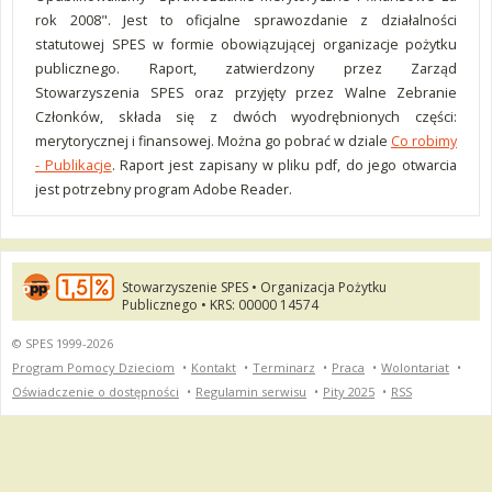
rok 2008". Jest to oficjalne sprawozdanie z działalności
statutowej SPES w formie obowiązującej organizacje pożytku
publicznego. Raport, zatwierdzony przez Zarząd
Stowarzyszenia SPES oraz przyjęty przez Walne Zebranie
Członków, składa się z dwóch wyodrębnionych części:
merytorycznej i finansowej. Można go pobrać w dziale
Co robimy
- Publikacje
. Raport jest zapisany w pliku pdf, do jego otwarcia
jest potrzebny program Adobe Reader.
Stowarzyszenie SPES • Organizacja Pożytku
Publicznego • KRS: 00000 14574
© SPES 1999-2026
Program Pomocy Dzieciom
•
Kontakt
•
Terminarz
•
Praca
•
Wolontariat
•
Oświadczenie o dostępności
•
Regulamin serwisu
•
Pity 2025
•
RSS