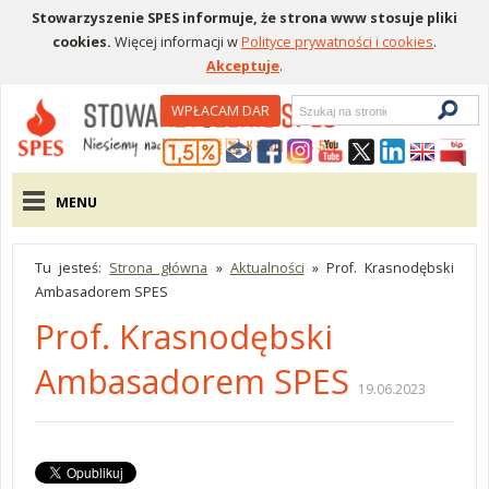
Stowarzyszenie SPES informuje, że strona www stosuje pliki
cookies.
Więcej informacji w
Polityce prywatności i cookies
.
Akceptuje
.
Wyszukiwarka
WPŁACAM DAR
Menu pomocnicze
Menu główne
MENU
Tu jesteś:
Strona główna
»
Aktualności
»
Prof. Krasnodębski
Ambasadorem SPES
Prof. Krasnodębski
Ambasadorem SPES
19.06.2023