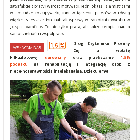
satysfakcję z pracy i wzrost motywacji. Jedni okazali się mistrzami
w obsłudze rozłupywarki, inni w łączeniu patyków w równą
wiązkę. A jeszcze inni nabrali wprawy w zatapianiu wyrobu w
gorącej parafinie. To nie tylko praca, ale także terapia, nauka
samodzielności i współpracy.
Drogi Czytelniku! Prosimy
WPŁACAM DAR
Cię o wpłatę
kilkuzłotowej
darowizny
oraz przekazanie
1,5%
podatku
na rehabilitację i integrację osób z
niepełnosprawnością intelektualną. Dziękujemy!