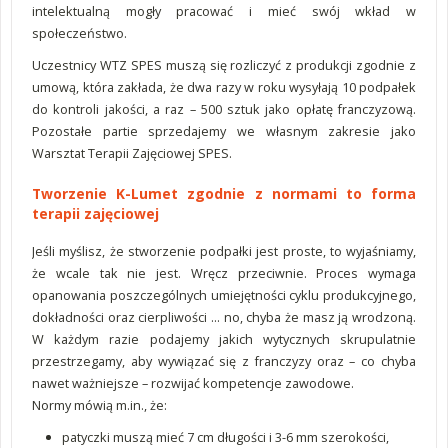
intelektualną mogły pracować i mieć swój wkład w
społeczeństwo.
Uczestnicy WTZ SPES muszą się rozliczyć z produkcji zgodnie z
umową, która zakłada, że dwa razy w roku wysyłają 10 podpałek
do kontroli jakości, a raz – 500 sztuk jako opłatę franczyzową.
Pozostałe partie sprzedajemy we własnym zakresie jako
Warsztat Terapii Zajęciowej SPES.
Tworzenie K-Lumet zgodnie z normami to forma
terapii zajęciowej
Jeśli myślisz, że stworzenie podpałki jest proste, to wyjaśniamy,
że wcale tak nie jest. Wręcz przeciwnie. Proces wymaga
opanowania poszczególnych umiejętności cyklu produkcyjnego,
dokładności oraz cierpliwości … no, chyba że masz ją wrodzoną.
W każdym razie podajemy jakich wytycznych skrupulatnie
przestrzegamy, aby wywiązać się z franczyzy oraz – co chyba
nawet ważniejsze – rozwijać kompetencje zawodowe.
Normy mówią m.in., że:
patyczki muszą mieć 7 cm długości i 3-6 mm szerokości,