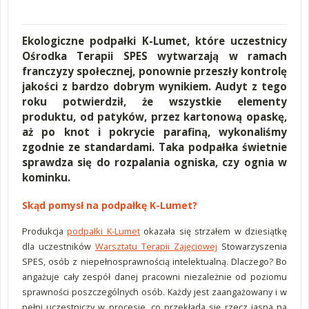
Ekologiczne podpałki K-Lumet, które uczestnicy
Ośrodka Terapii SPES wytwarzają w ramach
franczyzy społecznej, ponownie przeszły kontrolę
jakości z bardzo dobrym wynikiem. Audyt z tego
roku potwierdził, że wszystkie elementy
produktu, od patyków, przez kartonową opaskę,
aż po knot i pokrycie parafiną, wykonaliśmy
zgodnie ze standardami. Taka podpałka świetnie
sprawdza się do rozpalania ogniska, czy ognia w
kominku.
Skąd pomysł na podpałkę K-Lumet?
Produkcja
podpałki K-Lumet
okazała się strzałem w dziesiątkę
dla uczestników
Warsztatu Terapii Zajęciowej
Stowarzyszenia
SPES, osób z niepełnosprawnością intelektualną. Dlaczego? Bo
angażuje cały zespół danej pracowni niezależnie od poziomu
sprawności poszczególnych osób. Każdy jest zaangażowany i w
pełni uczestniczy w procesie, co przekłada się rzecz jasna na