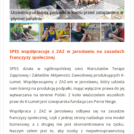
Uczestnicy układają podpałki w koszu przed zatapianiem w
płynnej parafinie
for
SPES współpracuje z ZAZ w Jarosławiu na zasadach
franczyzy społecznej
SPES działa w ogólnopolskiej sieci Warsztatów Terapii
Zajęciowej i Zakładów Aktywności Zawodowej produkujących K-
Lumet. Współpracujemy z ZAZ-em w Jarosławiu, który udziela
nam licencji na produkcję podpałki, mając wyłączne prawa do jej
wytwarzania na terenie Polski. Z kolei właścicielem wszelkich
praw do K-Lumet jest szwajcarska fundacja Les Perce Neige.
Współpraca z ZAZ w Jarosławiu odbywa się na zasadzie
franczyzy społecznej, czyli z jednej strony naśladuje ona model
biznesowy, a z drugiej nie jest skoncentrowana na zysku.
Naszym celem jest to, aby osoby z niepełnosprawnością