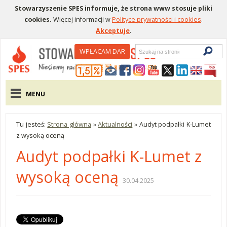
Stowarzyszenie SPES informuje, że strona www stosuje pliki
cookies.
Więcej informacji w
Polityce prywatności i cookies
.
Akceptuje
.
Wyszukiwarka
WPŁACAM DAR
Menu pomocnicze
Menu główne
MENU
Tu jesteś:
Strona główna
»
Aktualności
»
Audyt podpałki K-Lumet
z wysoką oceną
Audyt podpałki K-Lumet z
wysoką oceną
30.04.2025