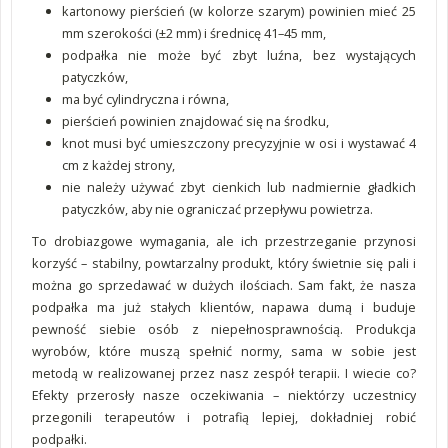
kartonowy pierścień (w kolorze szarym) powinien mieć 25
mm szerokości (±2 mm) i średnicę 41–45 mm,
podpałka nie może być zbyt luźna, bez wystających
patyczków,
ma być cylindryczna i równa,
pierścień powinien znajdować się na środku,
knot musi być umieszczony precyzyjnie w osi i wystawać 4
cm z każdej strony,
nie należy używać zbyt cienkich lub nadmiernie gładkich
patyczków, aby nie ograniczać przepływu powietrza.
To drobiazgowe wymagania, ale ich przestrzeganie przynosi
korzyść – stabilny, powtarzalny produkt, który świetnie się pali i
można go sprzedawać w dużych ilościach. Sam fakt, że nasza
podpałka ma już stałych klientów, napawa dumą i buduje
pewność siebie osób z niepełnosprawnością. Produkcja
wyrobów, które muszą spełnić normy, sama w sobie jest
metodą w realizowanej przez nasz zespół terapii. I wiecie co?
Efekty przerosły nasze oczekiwania – niektórzy uczestnicy
przegonili terapeutów i potrafią lepiej, dokładniej robić
podpałki.