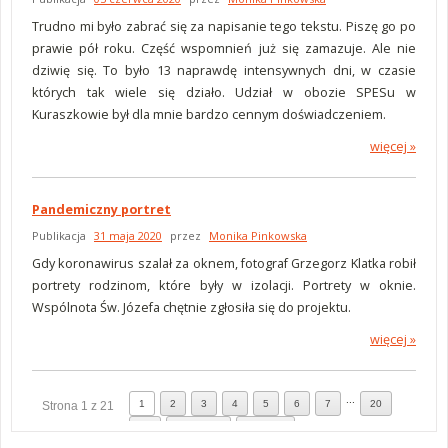
Trudno mi było zabrać się za napisanie tego tekstu. Piszę go po
prawie pół roku. Część wspomnień już się zamazuje. Ale nie
dziwię się. To było 13 naprawdę intensywnych dni, w czasie
których tak wiele się działo. Udział w obozie SPESu w
Kuraszkowie był dla mnie bardzo cennym doświadczeniem.
więcej »
o Jako oblat jestem taki jak inni
Pandemiczny portret
Publikacja
31 maja 2020
przez
Monika Pinkowska
Gdy koronawirus szalał za oknem, fotograf Grzegorz Klatka robił
portrety rodzinom, które były w izolacji. Portrety w oknie.
Wspólnota Św. Józefa chętnie zgłosiła się do projektu.
więcej »
o Pandemiczny portret
...
1
2
3
4
5
6
7
20
Strona 1 z 21
21
Następna
Ostatnia