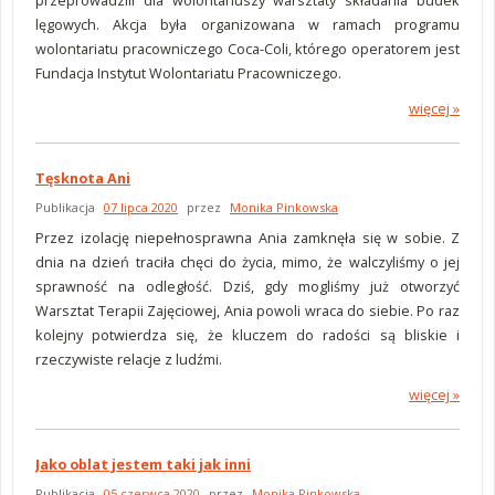
przeprowadzili dla wolontariuszy warsztaty składania budek
lęgowych. Akcja była organizowana w ramach programu
wolontariatu pracowniczego Coca-Coli, którego operatorem jest
Fundacja Instytut Wolontariatu Pracowniczego.
więcej »
o Ramię w ramię z Coca-Colą
Tęsknota Ani
Publikacja
07 lipca 2020
przez
Monika Pinkowska
Przez izolację niepełnosprawna Ania zamknęła się w sobie. Z
dnia na dzień traciła chęci do życia, mimo, że walczyliśmy o jej
sprawność na odległość. Dziś, gdy mogliśmy już otworzyć
Warsztat Terapii Zajęciowej, Ania powoli wraca do siebie. Po raz
kolejny potwierdza się, że kluczem do radości są bliskie i
rzeczywiste relacje z ludźmi.
więcej »
o Tęsknota Ani
Jako oblat jestem taki jak inni
Publikacja
05 czerwca 2020
przez
Monika Pinkowska