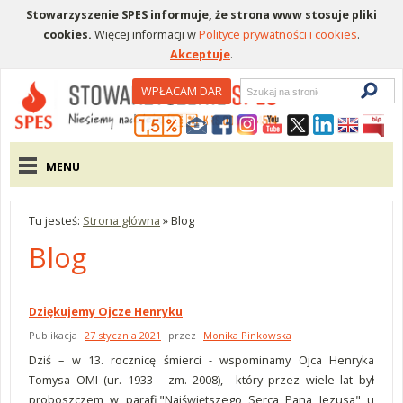
Stowarzyszenie SPES informuje, że strona www stosuje pliki
cookies.
Więcej informacji w
Polityce prywatności i cookies
.
Akceptuje
.
Wyszukiwarka
WPŁACAM DAR
Menu pomocnicze
Menu główne
MENU
Tu jesteś:
Strona główna
»
Blog
Blog
Dziękujemy Ojcze Henryku
Publikacja
27 stycznia 2021
przez
Monika Pinkowska
Dziś – w 13. rocznicę śmierci - wspominamy Ojca Henryka
Tomysa OMI (ur. 1933 - zm. 2008), który przez wiele lat był
proboszczem w parafii "Najświętszego Serca Pana Jezusa" u