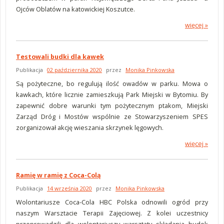
Ojców Oblatów na katowickiej Koszutce.
więcej »
o Dziękujemy Ojcze Henryku
Testowali budki dla kawek
Publikacja
02 października 2020
przez
Monika Pinkowska
Są pożyteczne, bo regulują ilość owadów w parku. Mowa o
kawkach, które licznie zamieszkują Park Miejski w Bytomiu. By
zapewnić dobre warunki tym pożytecznym ptakom, Miejski
Zarząd Dróg i Mostów wspólnie ze Stowarzyszeniem SPES
zorganizował akcję wieszania skrzynek lęgowych.
więcej »
o Testowali budki dla kawek
Ramię w ramię z Coca-Colą
Publikacja
14 września 2020
przez
Monika Pinkowska
Wolontariusze Coca-Cola HBC Polska odnowili ogród przy
naszym Warsztacie Terapii Zajęciowej. Z kolei uczestnicy