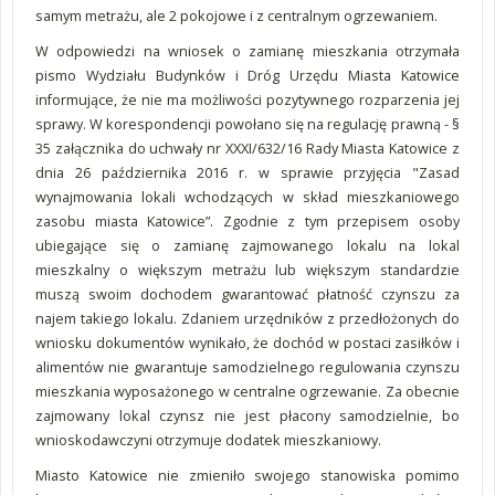
samym metrażu, ale 2 pokojowe i z centralnym ogrzewaniem.
W odpowiedzi na wniosek o zamianę mieszkania otrzymała
pismo Wydziału Budynków i Dróg Urzędu Miasta Katowice
informujące, że nie ma możliwości pozytywnego rozparzenia jej
sprawy. W korespondencji powołano się na regulację prawną - §
35 załącznika do uchwały nr XXXI/632/16 Rady Miasta Katowice z
dnia 26 października 2016 r. w sprawie przyjęcia "Zasad
wynajmowania lokali wchodzących w skład mieszkaniowego
zasobu miasta Katowice”. Zgodnie z tym przepisem osoby
ubiegające się o zamianę zajmowanego lokalu na lokal
mieszkalny o większym metrażu lub większym standardzie
muszą swoim dochodem gwarantować płatność czynszu za
najem takiego lokalu. Zdaniem urzędników z przedłożonych do
wniosku dokumentów wynikało, że dochód w postaci zasiłków i
alimentów nie gwarantuje samodzielnego regulowania czynszu
mieszkania wyposażonego w centralne ogrzewanie. Za obecnie
zajmowany lokal czynsz nie jest płacony samodzielnie, bo
wnioskodawczyni otrzymuje dodatek mieszkaniowy.
Miasto Katowice nie zmieniło swojego stanowiska pomimo