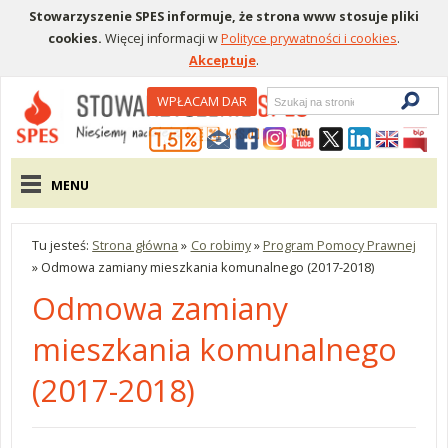
Stowarzyszenie SPES informuje, że strona www stosuje pliki
cookies.
Więcej informacji w
Polityce prywatności i cookies
.
Akceptuje
.
Wyszukiwarka
WPŁACAM DAR
Menu pomocnicze
Menu główne
MENU
Tu jesteś:
Strona główna
»
Co robimy
»
Program Pomocy Prawnej
»
Odmowa zamiany mieszkania komunalnego (2017-2018)
Odmowa zamiany
mieszkania komunalnego
(2017-2018)