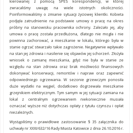
kierowanej z pomocą SPES korespondencji, w której
zwracaliśmy uwagę na wiele istotnych okoliczności.
Poinformowaliśmy o zmianie sytuacji życiowej klientki. Kobieta
podjęła zatrudnienie na podstawie umowy o pracę na okres
próbny na stanowisku pracownika ochrony. Zależało jej, aby
umowa o pracę została przedłużona, dlatego nie mogła i nie
powinna zachorować, a mieszkanie w lokalu, którego była w
stanie ogrzać stwarzało takie zagrożenie. Negatywnie wpływało
na stan jej zdrowia i nasilenie się objawów jej schorzeń. Złożyła
wniosek o zamianę mieszkania, gdyż nie była w stanie ze
względu na stan zdrowia oraz brak możliwości finansowych
dokonywać konserwacji, remontów i napraw oraz zapewnić
odpowiedniego ogrzewania. W sezonie grzewczym ponosiła
duże wydatki na węgiel, dodatkowo dogrzewała mieszkanie
grzejnikiem elektrycznym. Tym samym w jej sytuacji zamiana na
lokal z centralnym ogrzewaniem niekoniecznie musiała
oznaczać wyższe niż dotychczas opłaty z tytułu czynszu i opłat
niezależnych.
Wystąpiliśmy o prawidłowe zastosowanie § 35 załącznika do
uchwały nr XXXI/632/16 Rady Miasta Katowice z dnia 26.10.2016 r.