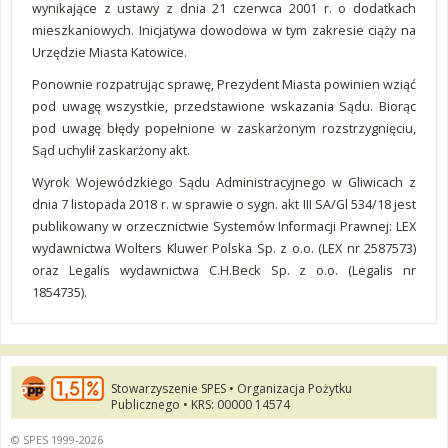
wynikające z ustawy z dnia 21 czerwca 2001 r. o dodatkach
mieszkaniowych. Inicjatywa dowodowa w tym zakresie ciąży na
Urzędzie Miasta Katowice.
Ponownie rozpatrując sprawę, Prezydent Miasta powinien wziąć
pod uwagę wszystkie, przedstawione wskazania Sądu. Biorąc
pod uwagę błędy popełnione w zaskarżonym rozstrzygnięciu,
Sąd uchylił zaskarżony akt.
Wyrok Wojewódzkiego Sądu Administracyjnego w Gliwicach z
dnia 7 listopada 2018 r. w sprawie o sygn. akt III SA/Gl 534/18 jest
publikowany w orzecznictwie Systemów Informacji Prawnej: LEX
wydawnictwa Wolters Kluwer Polska Sp. z o.o. (LEX nr 2587573)
oraz Legalis wydawnictwa C.H.Beck Sp. z o.o. (Legalis nr
1854735).
Stowarzyszenie SPES • Organizacja Pożytku
Publicznego • KRS: 00000 14574
© SPES 1999-2026