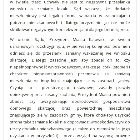
w świetle treści uchwały nie jest to negatywna przesłanka
wniosku o zamianę lokalu. Sąd wskazał, że dodatek
mieszkaniowy jest legalną formą wsparcia w zaspokajaniu
potrzeb mieszkaniowych i dlatego przyznanie go nie może
skutkować negatywnymi konsekwencjami dla jego beneficjenta.
W ocenie Sądu, Prezydent Miasta Katowice, w swoim
uznaniowym rozstrzygnięciu, w pierwszej kolejności powinien
odnieść się do przesłanki zamiany wskazanej we wniosku
skarżącej. Dlatego zasadne jest, aby zbadał on to, czy
niepełnosprawność wnioskodawczyni, a także jej córki (stopień i
charakter niepełnosprawności) przemawia za zamianą
mieszkania na inny lokal znajdujący się w zasobach gminy.
Czyniąc to i przestrzegając ustawowej zasady prawdy
obiektywnej oraz zasady zaufania, Prezydent Miasta powinien
zbadać, czy uwzględniając dochodowość gospodarstwa
domowego skarżącej oraz powierzchnię mieszkania
znajdującego się w zasobach gminy, które chciałaby uzyskać
strona taka zamiana lokali nie doprowadzi wnioskodawczyni do
utraty dodatku mieszkaniowego (a także do niemożności jego
uzyskania w przyszłości) - przez wzgląd na wymogi prawne