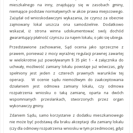
mieszkalnego na inny, znajdujący się w zasobach gminy,
niemające podstaw normatywnych w akcie prawa miejscowego.
Zażądał od wnioskodawczyni wykazania, że czynsz za obecnie
zajmowany lokal uiszcza ona samodzielnie. Dodatkowo
wskazał, iż strona winna udokumentować swój dochód
gwarantujący płatność czynszu za najem lokalu, o jaki się ubiega.
Przedstawione zachowanie, Sąd ocenia jako sprzeczne z
prawem, ponieważ z mocy wyraźnej regulacji prawnej zawartej
w wielokrotnie już powoływanym § 35 pkt 1 - 4 załącznika do
uchwały, możliwość zamiany lokalu powstaje już wówczas, gdy
spełniony jest jeden z czterech prawnych warunków tej
operacji. W ocenie sądu niemożliwym do zaakceptowania
działaniem jest odmowa zamiany lokalu, czy odmowa
rozpatrzenia wniosku o taką zamianę, oparta na dwóch
wspomnianych przesłankach, stworzonych przez organ
wykonawczy gminy.
Zdaniem Sądu, samo korzystanie z dodatku mieszkaniowego
nie może być podstawą dla braku akceptacji dla zamiany lokalu
(czy dla odmowy rozpatrzenia wniosku w tym przedmiocie), gdyż