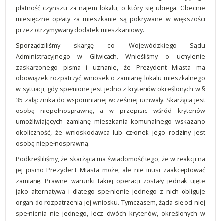
płatność czynszu za najem lokalu, o który się ubiega. Obecnie
miesięczne opłaty za mieszkanie są pokrywane w większości
przez otrzymywany dodatek mieszkaniowy.
Sporządziliśmy skargę do Wojewódzkiego Sądu
Administracyjnego w Gliwicach. Wnieśliśmy o uchylenie
zaskarżonego pisma i uznanie, że Prezydent Miasta ma
obowiązek rozpatrzyć wniosek o zamianę lokalu mieszkalnego
w sytuacji, gdy spełnione jest jedno z kryteriów określonych w §
35 załącznika do wspomnianej wcześniej uchwały. Skarżąca jest
osobą niepełnosprawną, a w przepisie wśród kryteriów
umożliwiających zamianę mieszkania komunalnego wskazano
okoliczność, że wnioskodawca lub członek jego rodziny jest
osobą niepełnosprawną.
Podkreśliliśmy, że skarżąca ma świadomość tego, że w reakcji na
jej pismo Prezydent Miasta może, ale nie musi zaakceptować
zamianę. Prawne warunki takiej operacji zostały jednak ujęte
jako alternatywa i dlatego spełnienie jednego z nich obliguje
organ do rozpatrzenia jej wniosku. Tymczasem, żąda się od niej
spełnienia nie jednego, lecz dwóch kryteriów, określonych w