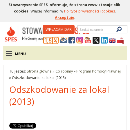
Stowarzyszenie SPES informuje, że strona www stosuje pliki
cookies.
Więcej informacji w
Polityce prywatności i cookies
.
Akceptuje
.
Wyszukiwarka
WPŁACAM DAR
Menu pomocnicze
Menu główne
MENU
Tu jesteś:
Strona główna
»
Co robimy
»
Program Pomocy Prawnej
»
Odszkodowanie za lokal (2013)
Odszkodowanie za lokal
(2013)