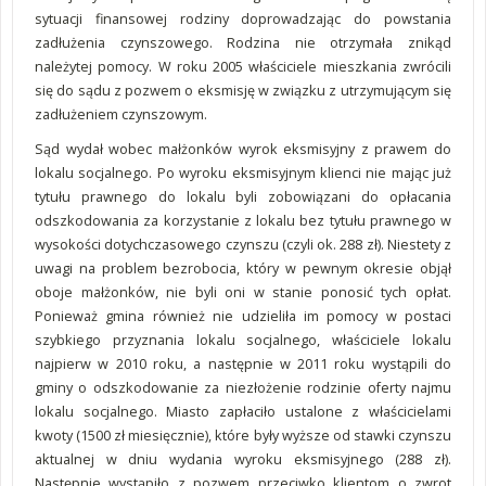
sytuacji finansowej rodziny doprowadzając do powstania
zadłużenia czynszowego. Rodzina nie otrzymała znikąd
należytej pomocy. W roku 2005 właściciele mieszkania zwrócili
się do sądu z pozwem o eksmisję w związku z utrzymującym się
zadłużeniem czynszowym.
Sąd wydał wobec małżonków wyrok eksmisyjny z prawem do
lokalu socjalnego. Po wyroku eksmisyjnym klienci nie mając już
tytułu prawnego do lokalu byli zobowiązani do opłacania
odszkodowania za korzystanie z lokalu bez tytułu prawnego w
wysokości dotychczasowego czynszu (czyli ok. 288 zł). Niestety z
uwagi na problem bezrobocia, który w pewnym okresie objął
oboje małżonków, nie byli oni w stanie ponosić tych opłat.
Ponieważ gmina również nie udzieliła im pomocy w postaci
szybkiego przyznania lokalu socjalnego, właściciele lokalu
najpierw w 2010 roku, a następnie w 2011 roku wystąpili do
gminy o odszkodowanie za niezłożenie rodzinie oferty najmu
lokalu socjalnego. Miasto zapłaciło ustalone z właścicielami
kwoty (1500 zł miesięcznie), które były wyższe od stawki czynszu
aktualnej w dniu wydania wyroku eksmisyjnego (288 zł).
Następnie wystąpiło z pozwem przeciwko klientom o zwrot