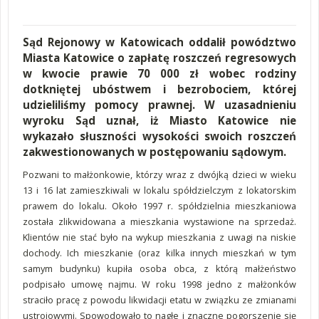
Sąd Rejonowy w Katowicach oddalił powództwo
Miasta Katowice o zapłatę roszczeń regresowych
w kwocie prawie 70 000 zł wobec rodziny
dotkniętej ubóstwem i bezrobociem, której
udzieliliśmy pomocy prawnej. W uzasadnieniu
wyroku Sąd uznał, iż Miasto Katowice nie
wykazało słuszności wysokości swoich roszczeń
zakwestionowanych w postępowaniu sądowym.
Pozwani to małżonkowie, którzy wraz z dwójką dzieci w wieku
13 i 16 lat zamieszkiwali w lokalu spółdzielczym z lokatorskim
prawem do lokalu. Około 1997 r. spółdzielnia mieszkaniowa
została zlikwidowana a mieszkania wystawione na sprzedaż.
Klientów nie stać było na wykup mieszkania z uwagi na niskie
dochody. Ich mieszkanie (oraz kilka innych mieszkań w tym
samym budynku) kupiła osoba obca, z którą małżeństwo
podpisało umowę najmu. W roku 1998 jedno z małżonków
straciło pracę z powodu likwidacji etatu w związku ze zmianami
ustrojowymi. Spowodowało to nagłe i znaczne pogorszenie się