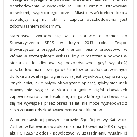
odszkodowania w wysokości 69 500 zł wraz z ustawowymi
odsetkami, wypłaconego przez Miasto właścicielom lokalu
powołując się na fakt, iż zapłata odszkodowania jest
zobowiązaniem solidarnym.
Małżeństwo zwróciło się w tej sprawie o pomoc do
Stowarzyszenia SPES w lutym 2013 roku. Zespół
Stowarzyszenia przygotował klientom pismo procesowe, w
którym w szczególności wskazaliśmy, iż roszczenia powoda w
stosunku do klientów są bezpodstawne, gdyż wysokość
odszkodowania należnego właścicielowi od osób uprawnionych
do lokalu socjalnego, ograniczona jest wysokością czynszu czy
innych opłat, jakie byłyby obowiązane opłacać, gdyby stosunek
prawny nie wygasł, a skoro na gminie ciążył obowiązek
zapewnienia rodzinie lokalu socjalnego, z którego to obowiązku
się nie wywiązała przez okres 11 lat, nie może występować z
roszczeniami odszkodowawczymi wobec klientów.
W przedstawionej powyżej sprawie Sąd Rejonowy Katowice-
Zachód w Katowicach wyrokiem z dnia 10 kwietnia 2013 r. sygn.
akt. I C 1282/12 oddalił powództwo. W uzasadnieniu wyjaśnił, iż