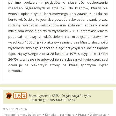
pomimo podzielenia poglądów o słuszności dochodzenia
roszczeń regresowych w stosunku do klientów, którzy nie
wnosili opłat z tytułu bezumownego korzystania z lokalu na
konto właściciela, to jednak z powodu zakwestionowania przez
rodzinę wysokości odszkodowania (zdaniem rodziny nadal
miała ona wnosić opłaty w wysokości 288 zł natomiast Miasto
podpisał umowę z właścicielem na miesięczne stawki w
wysokości 1500 zł) jak i braku wykazania przez Miasto słuszności
wysokości swojego roszczenia sąd przychylił się do poglądów
Sądu Najwyższego z dnia 28 kwietnia 1975 r. (sygn. akt III CRN
26/75), iż w razie nie udowodnienia zgłaszanych twierdzeń, sąd
oceni je na niekorzyść strony, na której spoczywał ciężar
dowodu.
Stowarzyszenie SPES • Organizacja Pożytku
Publicznego • KRS: 00000 14574
© SPES 1999-2026
Program Pomocy Dzieciom
•
Kontakt
•
Terminarz
•
Praca
•
Wolontariat
•