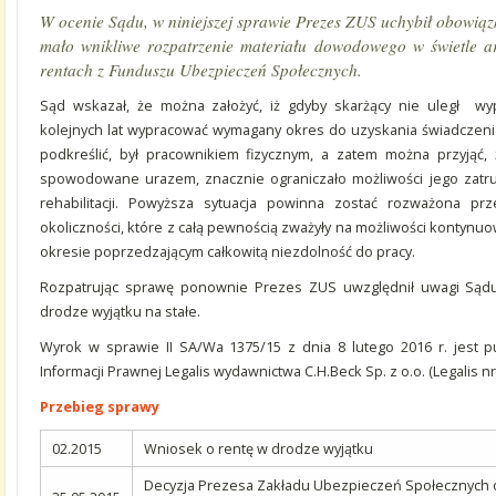
W ocenie Sądu, w niniejszej sprawie Prezes ZUS uchybił obowią
mało wnikliwe rozpatrzenie materiału dowodowego w świetle ar
rentach z Funduszu Ubezpieczeń Społecznych.
Sąd wskazał, że można założyć, iż gdyby skarżący nie uległ wy
kolejnych lat wypracować wymagany okres do uzyskania świadczenia 
podkreślić, był pracownikiem fizycznym, a zatem można przyjąć
spowodowane urazem, znacznie ograniczało możliwości jego zatr
rehabilitacji. Powyższa sytuacja powinna zostać rozważona p
okoliczności, które z całą pewnością zważyły na możliwości kontynu
okresie poprzedzającym całkowitą niezdolność do pracy.
Rozpatrując sprawę ponownie Prezes ZUS uwzględnił uwagi Sądu 
drodze wyjątku na stałe.
Wyrok w sprawie II SA/Wa 1375/15 z dnia 8 lutego 2016 r. jest
Informacji Prawnej Legalis wydawnictwa C.H.Beck Sp. z o.o. (Legalis nr
Przebieg sprawy
02.2015
Wniosek o rentę w drodze wyjątku
Decyzja Prezesa Zakładu Ubezpieczeń Społecznych