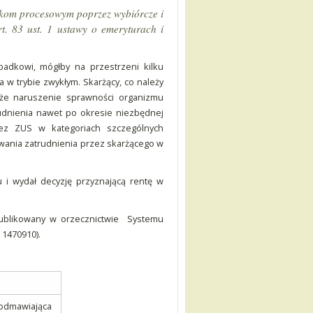
zkom procesowym poprzez wybiórcze i
t. 83 ust. 1 ustawy o emeryturach i
padkowi, mógłby na przestrzeni kilku
w trybie zwykłym. Skarżący, co należy
, że naruszenie sprawności organizmu
udnienia nawet po okresie niezbędnej
rzez ZUS w kategoriach szczególnych
owania zatrudnienia przez skarżącego w
i wydał decyzję przyznającą rentę w
 publikowany w orzecznictwie Systemu
 1470910).
 odmawiająca