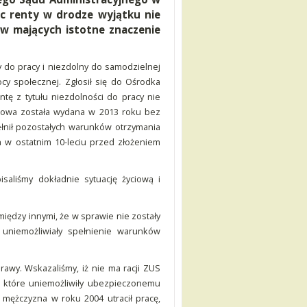
c renty w drodze wyjątku nie
ów mających istotne znaczenie
y do pracy i niezdolny do samodzielnej
cy społecznej. Zgłosił się do Ośrodka
tę z tytułu niezdolności do pracy nie
towa została wydana w 2013 roku bez
łnił pozostałych warunków otrzymania
h w ostatnim 10-leciu przed złożeniem
saliśmy dokładnie sytuację życiową i
iędzy innymi, że w sprawie nie zostały
 uniemożliwiały spełnienie warunków
wy. Wskazaliśmy, iż nie ma racji ZUS
i, które uniemożliwiły ubezpieczonemu
 mężczyzna w roku 2004 utracił pracę,