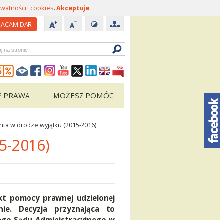
ywatności i cookies
.
Akceptuje
.
ACAM DAR
zukiwarka
E PRAWA
MOŻESZ POMÓC
nta w drodze wyjątku (2015-2016)
5-2016)
kt pomocy prawnej udzielonej
ie. Decyzja przyznająca to
ego Sądu Administracyjnego w