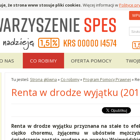
je, że strona www stosuje pliki cookies.
Więcej informacji w
Polityce pr
WPŁ
Wys
O NAS
CO ROBIMY
OFERTA POMOCY
TWOJ
Tu jesteś:
Strona główna
»
Co robimy
»
Program Pomocy Prawnej
»
Re
Renta w drodze wyjątku (201
Renta w drodze wyjątku przyznana na stałe to efe
ciężko choremu, żyjącemu w ubóstwie mężczyźn
świadczenie została wydana po wyroku Wojewódzki