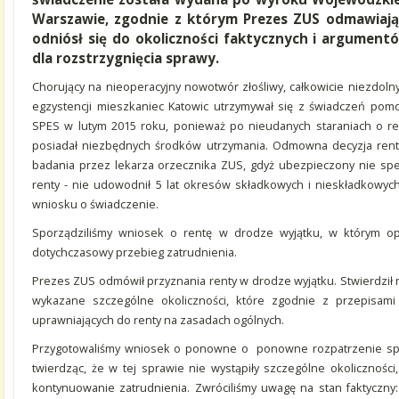
Warszawie, zgodnie z którym Prezes ZUS odmawiają
odniósł się do okoliczności faktycznych i argument
dla rozstrzygnięcia sprawy.
Chorujący na nieoperacyjny nowotwór złośliwy, całkowicie niezdoln
egzystencji mieszkaniec Katowic utrzymywał się z świadczeń pomo
SPES w lutym 2015 roku, ponieważ po nieudanych staraniach o ren
posiadał niezbędnych środków utrzymania. Odmowna decyzja ren
badania przez lekarza orzecznika ZUS, gdyż ubezpieczony nie spe
renty - nie udowodnił 5 lat okresów składkowych i nieskładkowyc
wniosku o świadczenie.
Sporządziliśmy wniosek o rentę w drodze wyjątku, w którym opi
dotychczasowy przebieg zatrudnienia.
Prezes ZUS odmówił przyznania renty w drodze wyjątku. Stwierdził m
wykazane szczególne okoliczności, które zgodnie z przepisami
uprawniających do renty na zasadach ogólnych.
Przygotowaliśmy wniosek o ponowne o ponowne rozpatrzenie spra
twierdząc, że w tej sprawie nie wystąpiły szczególne okolicznośc
kontynuowanie zatrudnienia. Zwróciliśmy uwagę na stan faktyczny: