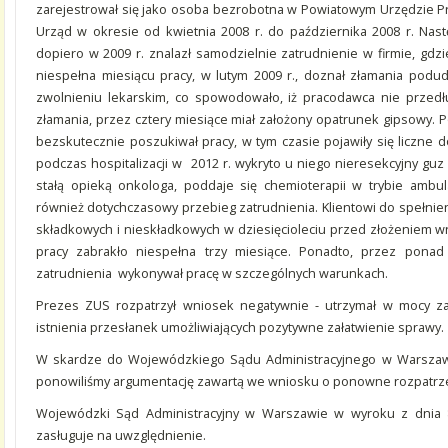
zarejestrował się jako osoba bezrobotna w Powiatowym Urzędzie Pra
Urząd w okresie od kwietnia 2008 r. do października 2008 r. Nast
dopiero w 2009 r. znalazł samodzielnie zatrudnienie w firmie, gdz
niespełna miesiącu pracy, w lutym 2009 r., doznał złamania podu
zwolnieniu lekarskim, co spowodowało, iż pracodawca nie przed
złamania, przez cztery miesiące miał założony opatrunek gipsowy. 
bezskutecznie poszukiwał pracy, w tym czasie pojawiły się liczne 
podczas hospitalizacji w 2012 r. wykryto u niego nieresekcyjny gu
stałą opieką onkologa, poddaje się chemioterapii w trybie ambul
również dotychczasowy przebieg zatrudnienia. Klientowi do spełni
składkowych i nieskładkowych w dziesięcioleciu przed złożeniem wn
pracy zabrakło niespełna trzy miesiące. Ponadto, przez ponad 
zatrudnienia wykonywał pracę w szczególnych warunkach.
Prezes ZUS rozpatrzył wniosek negatywnie - utrzymał w mocy zas
istnienia przesłanek umożliwiających pozytywne załatwienie sprawy.
W skardze do Wojewódzkiego Sądu Administracyjnego w Warszaw
ponowiliśmy argumentację zawartą we wniosku o ponowne rozpatrz
Wojewódzki Sąd Administracyjny w Warszawie w wyroku z dnia 8 
zasługuje na uwzględnienie.