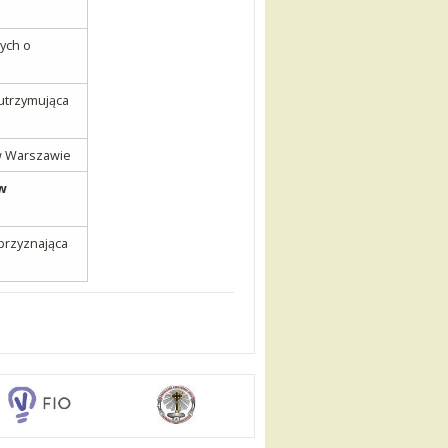
ych o
utrzymująca
w Warszawie
w
przyznająca