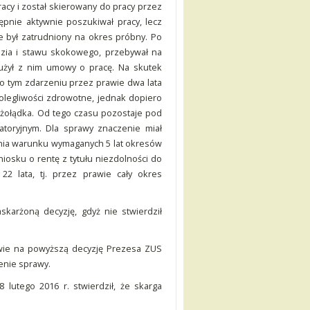
cy i został skierowany do pracy przez
ępnie aktywnie poszukiwał pracy, lecz
ie był zatrudniony na okres próbny. Po
dzia i stawu skokowego, przebywał na
łużył z nim umowy o pracę. Na skutek
Po tym zdarzeniu przez prawie dwa lata
dolegliwości zdrowotne, jednak dopiero
z żołądka. Od tego czasu pozostaje pod
atoryjnym. Dla sprawy znaczenie miał
enia warunku wymaganych 5 lat okresów
iosku o rentę z tytułu niezdolności do
22 lata, tj. przez prawie cały okres
karżoną decyzję, gdyż nie stwierdził
ie na powyższą decyzję Prezesa ZUS
enie sprawy.
lutego 2016 r. stwierdził, że skarga