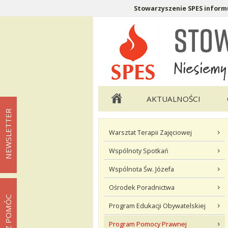
Stowarzyszenie SPES informu
Menu pomocnicze
Menu główne
AKTUALNOŚCI
NEWSLETTER
Menu podstrony Co robimy
Warsztat Terapii Zajęciowej
Wspólnoty Spotkań
Wspólnota Św. Józefa
Ośrodek Poradnictwa
MOŻESZ POMÓC
Program Edukacji Obywatelskiej
Program Pomocy Prawnej