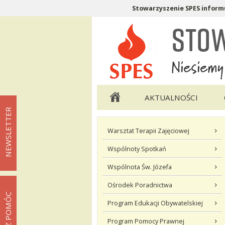
Stowarzyszenie SPES informu
Menu pomocnicze
Menu główne
AKTUALNOŚCI
NEWSLETTER
Menu podstrony Co robimy
Warsztat Terapii Zajęciowej
Wspólnoty Spotkań
Wspólnota Św. Józefa
Ośrodek Poradnictwa
MOŻESZ POMÓC
Program Edukacji Obywatelskiej
Program Pomocy Prawnej