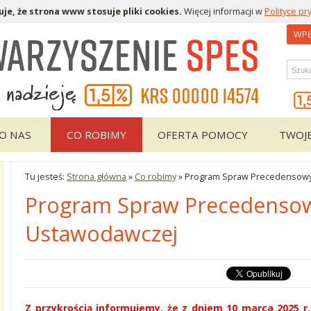
je, że strona www stosuje pliki cookies.
Więcej informacji w
Polityce pr
WPŁ
Wys
O NAS
CO ROBIMY
OFERTA POMOCY
TWOJ
Tu jesteś:
Strona główna
»
Co robimy
»
Program Spraw Precedensowyc
Program Spraw Precedensowy
Ustawodawczej
Z przykrością informujemy, że z dniem 10 marca 2025 r.