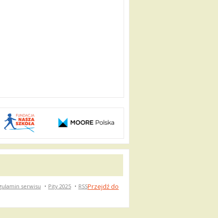
Przejdź do
gulamin serwisu
•
Pity 2025
•
RSS