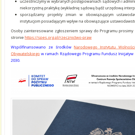
uczestniczymy w wybranych postępowaniach sądowych i adminis
niekorzystną praktykę (wykładnię sądową bądź urzędową interpr
sporządzamy projekty zmian w obowiązującym ustawodaw
instytucjom posiadającym wpływ na obowiązujące ustawodawst
Osoby zainteresowane zgłoszeniem sprawy do Programu prosimy o
stronie
https://spes.org.pl/rzecznictwo-praw
Wspólfinansowano ze środków
Narodowego Instytutu Wolnośc
Obywatelskiego
w ramach Rządowego Programu Fundusz Inicjatyw O
2030.