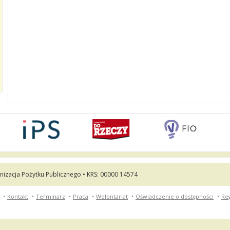
nizacja Pożytku Publicznego • KRS: 00000 14574
•
Kontakt
•
Terminarz
•
Praca
•
Wolontariat
•
Oświadczenie o dostępności
•
Re