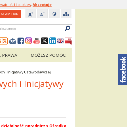
ywatności i cookies
.
Akceptuje
.
ACAM DAR
zukiwarka
E PRAWA
MOŻESZ POMÓC
h i Inicjatywy Ustawodawczej
ch i Inicjatywy
 działalność poradnicza Ośrodka