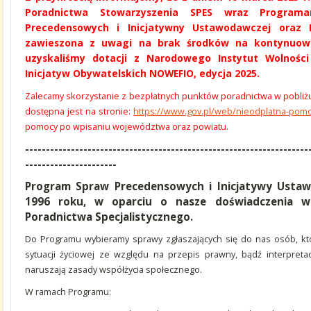
Poradnictwa Stowarzyszenia SPES wraz Program
Precedensowych i Inicjatywny Ustawodawczej oraz E
zawieszona z uwagi na brak środków na kontynuowani
uzyskaliśmy dotacji z Narodowego Instytut Wolnoś
Inicjatyw Obywatelskich NOWEFIO, edycja 2025.
Zalecamy skorzystanie z bezpłatnych punktów poradnictwa w pobliż
dostępna jest na stronie:
https://www.gov.pl/web/nieodplatna-po
pomocy po wpisaniu województwa oraz powiatu.
--------------------------------------------------------------------
----------------------
Program Spraw Precedensowych i Inicjatywy Ustaw
1996 roku, w oparciu o nasze doświadczenia w
Poradnictwa Specjalistycznego.
Do Programu wybieramy sprawy zgłaszających się do nas osób, któ
sytuacji życiowej ze względu na przepis prawny, bądź interpretac
naruszają zasady współżycia społecznego.
W ramach Programu: