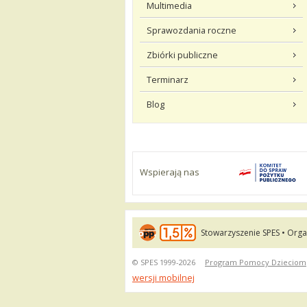
Multimedia
Sprawozdania roczne
Zbiórki publiczne
Terminarz
Blog
Wspierają nas
Stowarzyszenie SPES • Orga
© SPES 1999-2026
Program Pomocy Dzieciom
wersji mobilnej