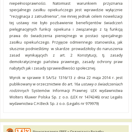
niepełnosprawności. Natomiast warunkiem przyznania
specjalnego zasiłku opiekuńczego jest wprawdzie wyłącznie
"rezygnacja z zatrudnienia", nie mniej jednak celem nowelizacji
tej ustawy nie było pozbawienie beneficjentów świadczeń
pielęgnacyjnych funkcji opiekuna i związanego z tą funkcją
prawa do świadczenia pieniężnego w postaci specjalnego
zasiłku opiekuńczego. Przyjęcie odmiennego stanowiska, jak
słusznie podnieśliśmy w skardze prowadziłoby do naruszenia
zasad wynikających z art. 2 Konstytucji, tj. zasady
demokratycznego państwa prawnego, zasady ochrony praw
nabytych jak i zasady sprawiedliwości społecznej.
Wyrok w sprawie II SA/Sz 1316/13 z dnia 22 maja 2014 r. jest
publikowany w orzecznictwie do art. 16a
ustawy o świadczeniach
rodzinnych
Systemów Informacji Prawnej: LEX wydawnictwa
Wolters Kluwer Polska Sp. z o.o. (LEX nr 1474246) oraz Legalis
wydawnictwa C.H.Beck Sp. z o.o. (Legalis nr 979979)
Stowarzyszenie SPES • Organizacja Pożytku