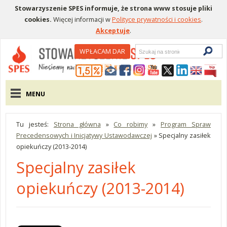
Stowarzyszenie SPES informuje, że strona www stosuje pliki
cookies.
Więcej informacji w
Polityce prywatności i cookies
.
Akceptuje
.
Wyszukiwarka
WPŁACAM DAR
Menu pomocnicze
Menu główne
MENU
Tu jesteś:
Strona główna
»
Co robimy
»
Program Spraw
Precedensowych i Inicjatywy Ustawodawczej
»
Specjalny zasiłek
opiekuńczy (2013-2014)
Specjalny zasiłek
opiekuńczy (2013-2014)