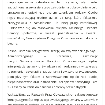
niepodejmowania zatrudnienia, lecz sytuacja, gdy osoba
zatrudniona zrzekła się z tego zatrudnienia dobrowolnie w celu
sprawowania opieki nad chorym członkiem rodziny. Osobę
nigdy niepracującą trudno uznać za taką, która faktycznie
zrezygnowała z zatrudnienia lub innej pracy zarobkowej.
Odnosząc się do stanowiska Miejsko Gminnego Ośrodka
Pomocy Społecznej w kwestii pozostawania w związku
małżeńskim, Samorządowe Kolegium Odwoławcze uznało je za
błędne.
Zespół Ośrodka przygotował skargę do Wojewódzkiego Sądu
Administracyjnego w Szczecinie, zarzucając
decyzji Samorządowego Kolegium Odwoławczego błędną
interpretację ustawy o świadczeniach rodzinnych w zakresie
rozumienia rezygnacji z zatrudniania i związku przyczynowego
pomiędzy tym faktem a sprawowaniem opieki nad osobą
niepełnosprawną oraz naruszenie przepisów Konstytucji – art.
2 – zasady zaufania do państwa i ochrony praw nabytych.
Wskazaliśmy, że Rzecznik Praw Obywatelskich zakwestionował
konstytucyjność przepisu wprowadzającego zmiany w
ustawie o
świadczeniach rodzinnych
, mocą którego m.in. decyzje wydane