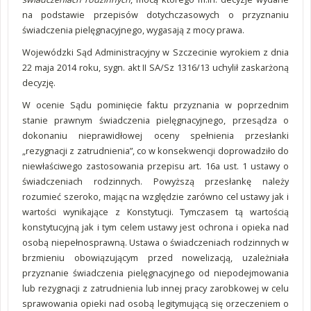
na podstawie przepisów dotychczasowych o przyznaniu
świadczenia pielęgnacyjnego, wygasają z mocy prawa.
Wojewódzki Sąd Administracyjny w Szczecinie wyrokiem z dnia
22 maja 2014 roku, sygn. akt II SA/Sz 1316/13 uchylił zaskarżoną
decyzję.
W ocenie Sądu pominięcie faktu przyznania w poprzednim
stanie prawnym świadczenia pielęgnacyjnego, przesądza o
dokonaniu nieprawidłowej oceny spełnienia przesłanki
„rezygnacji z zatrudnienia”, co w konsekwencji doprowadziło do
niewłaściwego zastosowania przepisu art. 16a ust. 1 ustawy o
świadczeniach rodzinnych. Powyższą przesłankę należy
rozumieć szeroko, mając na względzie zarówno cel ustawy jak i
wartości wynikające z Konstytucji. Tymczasem tą wartością
konstytucyjną jak i tym celem ustawy jest ochrona i opieka nad
osobą niepełnosprawną. Ustawa o świadczeniach rodzinnych w
brzmieniu obowiązującym przed nowelizacją, uzależniała
przyznanie świadczenia pielęgnacyjnego od niepodejmowania
lub rezygnacji z zatrudnienia lub innej pracy zarobkowej w celu
sprawowania opieki nad osobą legitymującą się orzeczeniem o