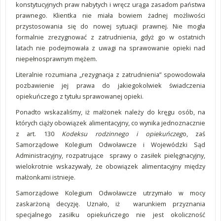
konstytucyjnych praw nabytych i wręcz urąga zasadom państwa
prawnego. Klientka nie miała bowiem żadnej możliwości
przystosowania się do nowej sytuacji prawnej. Nie mogła
formalnie zrezygnować z zatrudnienia, gdyż go w ostatnich
latach nie podejmowała z uwagi na sprawowanie opieki nad
niepełnosprawnym mężem.
Literalnie rozumiana „rezygnacja z zatrudnienia” spowodowała
pozbawienie jej prawa do jakiegokolwiek świadczenia
opiekuńczego z tytułu sprawowanej opieki.
Ponadto wskazaliśmy, iż małżonek należy do kręgu osób, na
których ciąży obowiązek alimentacyjny, co wynika jednoznacznie
z art. 130
Kodeksu rodzinnego i opiekuńczeg
o, zaś
Samorządowe Kolegium Odwoławcze i Wojewódzki Sąd
Administracyjny, rozpatrujące sprawy o zasiłek pielęgnacyjny,
wielokrotnie wskazywały, że obowiązek alimentacyjny między
małżonkami istnieje.
Samorządowe Kolegium Odwoławcze utrzymało w mocy
zaskarżoną decyzję. Uznało, iż warunkiem przyznania
specjalnego zasiłku opiekuńczego nie jest okoliczność