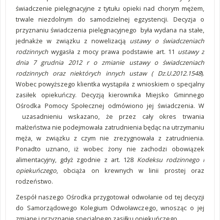
świadczenie pielęgnacyjne z tytułu opieki nad chorym mężem,
trwale niezdolnym do samodzielnej egzystencji. Decyzja o
przyznaniu świadczenia pielęgnacyjnego była wydana na stałe,
jednakże w związku z nowelizacją
ustawy o świadczeniach
rodzinnych
wygasła z mocy prawa podstawie art. 11
ustawy
z
dnia 7 grudnia 2012 r o zmianie ustawy o świadczeniach
rodzinnych oraz niektórych innych ustaw ( Dz.U.2012.1548
).
Wobec powyższego klientka wystąpiła z wnioskiem o specjalny
zasiłek opiekuńczy. Decyzją kierownika Miejsko Gminnego
Ośrodka Pomocy Społecznej odmówiono jej świadczenia. W
uzasadnieniu wskazano, że przez cały okres trwania
małżeństwa nie podejmowała zatrudnienia będąc na utrzymaniu
męża, w związku z czym nie zrezygnowała z zatrudnienia.
Ponadto uznano, iż wobec żony nie zachodzi obowiązek
alimentacyjny, gdyż zgodnie z art. 128
Kodeksu rodzinnego i
opiekuńczego
, obciąża on krewnych w linii prostej oraz
rodzeństwo.
Zespół naszego Ośrodka przygotował odwołanie od tej decyzji
do Samorządowego Kolegium Odwoławczego, wnosząc o jej
zmianę i przyznanie specjalnego zasiłku opiekuńczego.