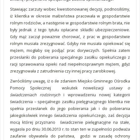
Stawiając zarzuty wobec kwestionowanej decyzji, podnosiliśmy,
iż klientka w okresie małżeństwa pracowała w gospodarstwie
rolnym rodziców, a następnie w gospodarstwie rolnym brata, nie
były jednak z tego tytułu opłacane składki ubezpieczeniowe.
Gdy mąż zaczął poważnie chorować, z prac w gospodarstwie
rolnym musiała zrezygnować. Gdyby nie musiała opiekować się
mężem, mogłaby się podjąć prac dorywczych. Spełnia zatem
przesłanki do pobierania specjalnego zasiłku opiekuńczego z
racji sprawowania opieki nad niepełnosprawnym mężem, gdyż
zrezygnowała z zatrudnienia czy innej pracy zarobkowej.
Zwróciliśmy uwagę, iż o ile zdaniem Miejsko Gminnego Ośrodka
Pomocy Społecznej wskutek nowelizacji
ustawy o
świadczeniach rodzinnych
i wprowadzeniu nowej kategorii
świadczenia – specjalnego zasiłku pielęgnacyjnego klientka nie
spełnia przesłanek do jego pobierania jak i do pobierania
jakiegokolwiek innego świadczenia opiekuńczego, zaś decyzja
mocą której przyznano świadczenie pielęgnacyjne na stałe,
wygasła po dniu 30.06.2013 r. to stan ten w zupełności podważa
zaufanie obywatela do państwa, godzi w zasadę ochrony