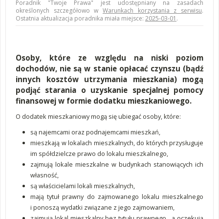
Poradnik "Twoje Prawa" jest udostępniany na zasadach
określonych szczegółowo w
Warunkach korzystania z serwisu
.
Ostatnia aktualizacja poradnika miała miejsce:
2025-03-01
.
Osoby, które ze względu na niski poziom
dochodów, nie są w stanie opłacać czynszu (bądź
innych kosztów utrzymania mieszkania) mogą
podjąć starania o uzyskanie specjalnej pomocy
finansowej w formie dodatku mieszkaniowego.
O dodatek mieszkaniowy mogą się ubiegać osoby, które:
są najemcami oraz podnajemcami mieszkań,
mieszkają w lokalach mieszkalnych, do których przysługuje
im spółdzielcze prawo do lokalu mieszkalnego,
zajmują lokale mieszkalne w budynkach stanowiących ich
własność,
są właścicielami lokali mieszkalnych,
mają tytuł prawny do zajmowanego lokalu mieszkalnego
i ponoszą wydatki związane z jego zajmowaniem,
zajmują lokal mieszkalny bez tytułu prawnego, a oczekują