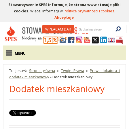
Stowarzyszenie SPES informuje, że strona www stosuje pliki
cookies.
Więcej informacji w
Polityce prywatności i cookies
.
Akceptuje
.
Wyszukiwarka
WPŁACAM DAR
Menu pomocnicze
Menu główne
MENU
Tu jesteś:
Strona główna
»
Twoje Prawa
»
Prawa lokatora i
dodatek mieszkaniowy
»
Dodatek mieszkaniowy
Dodatek mieszkaniowy