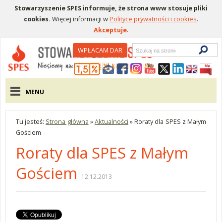
Stowarzyszenie SPES informuje, że strona www stosuje pliki
cookies.
Więcej informacji w
Polityce prywatności i cookies
.
Akceptuje
.
Wyszukiwarka
WPŁACAM DAR
Menu pomocnicze
Menu główne
MENU
Tu jesteś:
Strona główna
»
Aktualności
»
Roraty dla SPES z Małym
Gościem
Roraty dla SPES z Małym
Gościem
12.12.2013