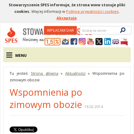
Stowarzyszenie SPES informuje, że strona www stosuje pliki
cookies.
Więcej informacji w
Polityce prywatności i cookies
.
Akceptuje
.
Wyszukiwarka
WPŁACAM DAR
Menu pomocnicze
Menu główne
MENU
Tu jesteś:
Strona główna
»
Aktualności
»
Wspomnienia po
zimowym obozie
Wspomnienia po
zimowym obozie
18.02.2014