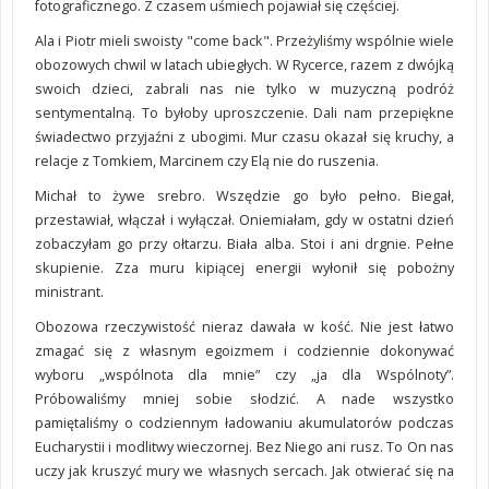
fotograficznego. Z czasem uśmiech pojawiał się częściej.
Ala i Piotr mieli swoisty "come back". Przeżyliśmy wspólnie wiele
obozowych chwil w latach ubiegłych. W Rycerce, razem z dwójką
swoich dzieci, zabrali nas nie tylko w muzyczną podróż
sentymentalną. To byłoby uproszczenie. Dali nam przepiękne
świadectwo przyjaźni z ubogimi. Mur czasu okazał się kruchy, a
relacje z Tomkiem, Marcinem czy Elą nie do ruszenia.
Michał to żywe srebro. Wszędzie go było pełno. Biegał,
przestawiał, włączał i wyłączał. Oniemiałam, gdy w ostatni dzień
zobaczyłam go przy ołtarzu. Biała alba. Stoi i ani drgnie. Pełne
skupienie. Zza muru kipiącej energii wyłonił się pobożny
ministrant.
Obozowa rzeczywistość nieraz dawała w kość. Nie jest łatwo
zmagać się z własnym egoizmem i codziennie dokonywać
wyboru „wspólnota dla mnie” czy „ja dla Wspólnoty”.
Próbowaliśmy mniej sobie słodzić. A nade wszystko
pamiętaliśmy o codziennym ładowaniu akumulatorów podczas
Eucharystii i modlitwy wieczornej. Bez Niego ani rusz. To On nas
uczy jak kruszyć mury we własnych sercach. Jak otwierać się na