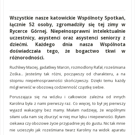
Wszystkie nasze katowickie Wspólnoty Spotkań,
łącznie 52 osoby, zgromadziły się tej zimy w
Rycerce Górnej. Niepełnosprawni intelektualnie
uczestnicy, asystenci oraz asystenci seniorzy z
dziećmi. Każdego dnia nasza Wspólnota
doświadczała tego, że bogactwo tkwi w
różnorodności.
Ruchliwy Maciej, gadatliwy Marcin, rozmodlony Rafał, roześmiana
Zośka... Jesteśmy tak różni, począwszy od charakteru, a na
stopniu niepełnosprawności skończywszy. Dzięki temu każdy
mógł wnieść w obozową codzienność cząstkę siebie.
Poruszająca się na wózku i całkowicie zależna od innych
Karolina była z nami pierwszy raz. Co więcej, to był jej pierwszy
wyjazd wakacyjny bez mamy. Miałam nadzieję, że wspólnymi
siłami uda nam się zburzyć w niej mur lęku i niepewności. Byłam
ciekawa czy obozowe życie przypadnie jej do gustu. Nic tak mnie
nie ucieszyło jak roześmiana twarz Karoliny na widok aparatu