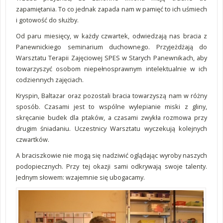
zapamiętania. To co jednak zapada nam w pamięć to ich uśmiech
i gotowość do służby.
Od paru miesięcy, w każdy czwartek, odwiedzają nas bracia z
Panewnickiego seminarium duchownego. Przyjeżdżają do
Warsztatu Terapii Zajęciowej SPES w Starych Panewnikach, aby
towarzyszyć osobom niepełnosprawnym intelektualnie w ich
codziennych zajęciach.
Kryspin, Baltazar oraz pozostali bracia towarzyszą nam w różny
sposób. Czasami jest to wspólne wylepianie miski z gliny,
skręcanie budek dla ptaków, a czasami zwykła rozmowa przy
drugim śniadaniu. Uczestnicy Warsztatu wyczekują kolejnych
czwartków.
A braciszkowie nie mogą się nadziwić oglądając wyroby naszych
podopiecznych. Przy tej okazji sami odkrywają swoje talenty.
Jednym słowem: wzajemnie się ubogacamy.