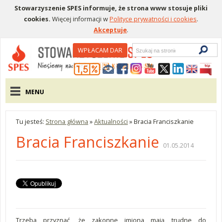
Stowarzyszenie SPES informuje, że strona www stosuje pliki
cookies.
Więcej informacji w
Polityce prywatności i cookies
.
Akceptuje
.
Wyszukiwarka
WPŁACAM DAR
Menu pomocnicze
Menu główne
MENU
Tu jesteś:
Strona główna
»
Aktualności
»
Bracia Franciszkanie
Bracia Franciszkanie
01.05.2014
Trzeba przyznać, że zakonne imiona mają trudne do