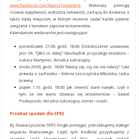
www.facebook.com/NapiszTestament
. Webinary pomogą
rozwiać wątpliwości, wzbudzą ciekawość, zachęcą do działania, a
także będą miejscem, w którym możecie zadać każde pytanie
związane z tematem zapisów testamentów.
Kalendarium webinariów jest następujące:
poniedziałek 27.09, godz. 18.00: Dziedziczenie ustawowe
jest OK. Tylko co dalej? Niezbędnik przyszłego testatora –
Łukasz Martyniec, doradca sukcesyjny.
środa 29.09, godz. 18.00: Należy się, czy się nie należy? Cała
prawda o zachowku – Aldona Leszczyńska-Mikulska, radca
prawny.
piątek 1.10, godz. 18.00: Jak zmienić stare nawyki, czyli o
tym, że nie warto obawiać się testamentów – Gaweł
Podwysocki, doradca sukcesyjny, trener i coach.
Przekaż spadek dla SPES
By Stowarzyszenie SPES mogło pomagać, potrzebujemy stałego
wsparcia finansowego. Część tych środków pozyskujemy z
grantów, część otrzymujemy od Was – naszych stałych