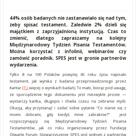
44% osób badanych nie zastanawiało się nad tym,
żeby spisać testament. Zaledwie 2% dzieli się
majątkiem z zaprzyjaźnioną instytucją. Czas to
zmienić, dlatego zapraszamy na kolejny
Międzynarodowy Tydzień Pisania Testamentów.
Można korzystać z infolinii, webinarów czy
zamówić poradnik. SPES jest w gronie partnerów
wydarzenia.
Tylko 8 na 100 Polaków powyżej 45 roku życia napisało
testament, jak wynika z badania przeprowadzonego przez
Kantar (
TU
więcej o wynikach badań). To mało, biorąc pod uwagę,
że sporządzenie tego dokumentu jest niezwykle proste —
wystarczy kartka, długopis i chwila czasu na zebranie myśli.
Okazją, aby przystanąć i zadać sobie pytanie “Co stanie się z
moimi dobrami, gdy kiedyś mnie zabraknie?” jest
rozpoczynający się Międzynarodowy Tydzień Pisania
Testamentów, jak co roku organizowany przez Fundację
Otwarte Forum. Stowarzyszenie SPES jest jednym z partnerów