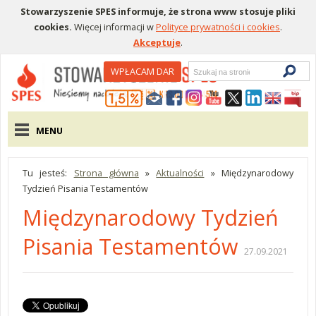
Stowarzyszenie SPES informuje, że strona www stosuje pliki
cookies.
Więcej informacji w
Polityce prywatności i cookies
.
Akceptuje
.
Wyszukiwarka
WPŁACAM DAR
Menu pomocnicze
Menu główne
MENU
Tu jesteś:
Strona główna
»
Aktualności
»
Międzynarodowy
Tydzień Pisania Testamentów
Międzynarodowy Tydzień
Pisania Testamentów
27.09.2021