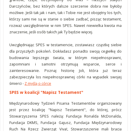
Darczyńców, bez których dalsze szerzenie dobra nie byłoby
możliwe. Jeśli tak jak i nam, tak i Tobie nie jest obojętny los tych,
którzy sami nie są w stanie o siebie zadbać, pisząc testament,
rozważ uwzględnienie w nim SPES. Nawet niewielka kwota ma
znaczenie, jeśli osób takich jak Ty będzie więcej.
Uwzględniając SPES w testamencie, zostawiasz cząstkę siebie
dla przyszłych pokoleń. Dokładasz ponadto swoją cegiełkę do
budowania lepszego świata, w którym niepełnosprawni,
zapomniani i samotni otrzymują wsparcie, serce i
zainteresowanie. Poznaj historię Joli, która już teraz
zabezpieczyła los niepełnosprawnej córki na wypadek swojej
śmierci -
Z myślą o córce
SPES w koalicji "Napisz Testament"
Międzynarodowy Tydzień Pisania Testamentów organizowany
jest przez koalicję "Napisz Testament", do której, prócz
Stowarzyszenia SPES należą: Fundacja Ronalda McDonalda,
Fundacja DKMS, Fundacja Gajusz, Fundacja Międzynarodowy
Ruch Na Rzecz Zwierząt Viva!, Stowarzyszenie mali bracia