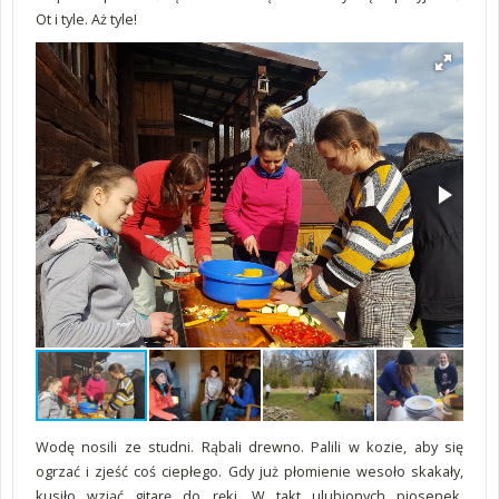
Ot i tyle. Aż tyle!
Wodę nosili ze studni. Rąbali drewno. Palili w kozie, aby się
ogrzać i zjeść coś ciepłego. Gdy już płomienie wesoło skakały,
kusiło wziąć gitarę do ręki. W takt ulubionych piosenek,