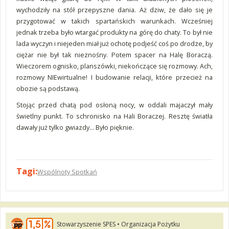
wychodziły na stół przepyszne dania. Aż dziw, że dało się je
przygotować w takich spartańskich warunkach. Wcześniej
jednak trzeba było wtargać produkty na górę do chaty. To był nie
lada wyczyn i niejeden miał już ochotę podjeść coś po drodze, by
ciężar nie był tak nieznośny. Potem spacer na Halę Boraczą.
Wieczorem ognisko, planszówki, niekończące się rozmowy. Ach,
rozmowy NIEwirtualne! I budowanie relacji, które przecież na
obozie są podstawą.
Stojąc przed chatą pod osłoną nocy, w oddali majaczył mały
świetlny punkt. To schronisko na Hali Boraczej. Resztę światła
dawały już tylko gwiazdy… Było pięknie.
Tagi:
Wspólnoty Spotkań
Stowarzyszenie SPES • Organizacja Pożytku