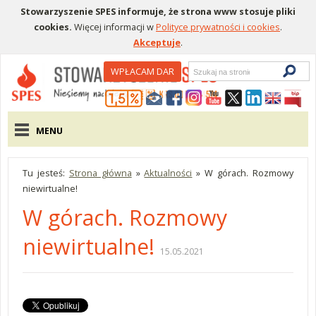
Stowarzyszenie SPES informuje, że strona www stosuje pliki
cookies.
Więcej informacji w
Polityce prywatności i cookies
.
Akceptuje
.
Wyszukiwarka
WPŁACAM DAR
Menu pomocnicze
Menu główne
MENU
Tu jesteś:
Strona główna
»
Aktualności
»
W górach. Rozmowy
niewirtualne!
W górach. Rozmowy
niewirtualne!
15.05.2021