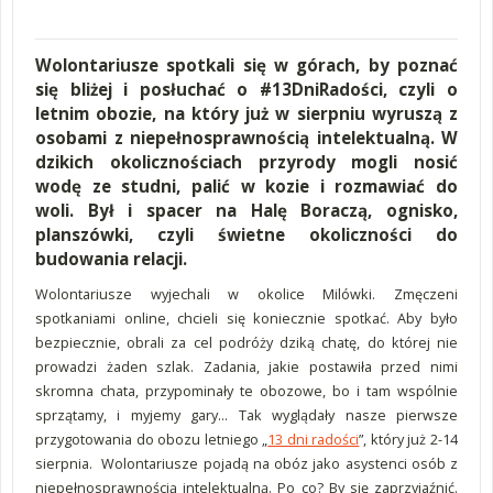
Wolontariusze spotkali się w górach, by poznać
się bliżej i posłuchać o #13DniRadości, czyli o
letnim obozie, na który już w sierpniu wyruszą z
osobami z niepełnosprawnością intelektualną. W
dzikich okolicznościach przyrody mogli nosić
wodę ze studni, palić w kozie i rozmawiać do
woli. Był i spacer na Halę Boraczą, ognisko,
planszówki, czyli świetne okoliczności do
budowania relacji.
Wolontariusze wyjechali w okolice Milówki. Zmęczeni
spotkaniami online, chcieli się koniecznie spotkać. Aby było
bezpiecznie, obrali za cel podróży dziką chatę, do której nie
prowadzi żaden szlak. Zadania, jakie postawiła przed nimi
skromna chata, przypominały te obozowe, bo i tam wspólnie
sprzątamy, i myjemy gary… Tak wyglądały nasze pierwsze
przygotowania do obozu letniego „
13 dni radości
”, który już 2-14
sierpnia. Wolontariusze pojadą na obóz jako asystenci osób z
niepełnosprawnością intelektualną. Po co? By się zaprzyjaźnić.