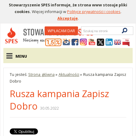
Stowarzyszenie SPES informuje, że strona www stosuje pliki
cookies.
Więcej informacji w
Polityce prywatności i cookies
.
Akceptuje
.
Wyszukiwarka
WPŁACAM DAR
Menu pomocnicze
Menu główne
MENU
Tu jesteś:
Strona główna
»
Aktualności
»
Rusza kampania Zapisz
Dobro
Rusza kampania Zapisz
Dobro
30.05.2022