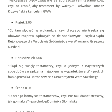
"Najczęstsze błędy związane ze sporządzaniem testamentów,
czyli co zrobić, aby testament był ważny?" - adwokat Tomasz
Krzywański z kancelarii GWW
Piątek 3.06
"Co tam słychać na wokandzie, czyli dlaczego nie trzeba się
obawiać rozpraw sądowych na tle spadkowym" - sędzia Sądu
Rejonowego dla Wrocławia Śródmieście we Wrocławiu Grzegorz
Kurdziel
Poniedziałek 6.06
"Skąd się wzięły testamenty, czyli o jednym z najstarszych
sposobów zarządzania majątkiem na wypadek śmierci" - prof. dr
hab Agnieszka Bartoszewicz z Uniwersytetu Warszawskiego
Środa 8.06
"Dlaczego boimy się testamentów, czyli nie taki diabeł straszny,
jak go malują" - psycholog Dominika Słomińska