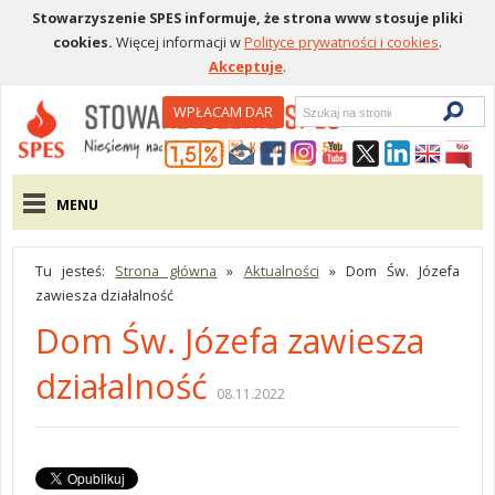
Stowarzyszenie SPES informuje, że strona www stosuje pliki
cookies.
Więcej informacji w
Polityce prywatności i cookies
.
Akceptuje
.
Wyszukiwarka
WPŁACAM DAR
Menu pomocnicze
Menu główne
MENU
Tu jesteś:
Strona główna
»
Aktualności
»
Dom Św. Józefa
zawiesza działalność
Dom Św. Józefa zawiesza
działalność
08.11.2022