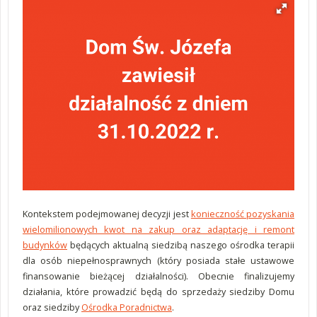
Kontekstem podejmowanej decyzji jest
konieczność pozyskania
wielomilionowych kwot na zakup oraz adaptację i remont
budynków
będących aktualną siedzibą naszego ośrodka terapii
dla osób niepełnosprawnych (który posiada stałe ustawowe
finansowanie bieżącej działalności). Obecnie finalizujemy
działania, które prowadzić będą do sprzedaży siedziby Domu
oraz siedziby
Ośrodka Poradnictwa
.