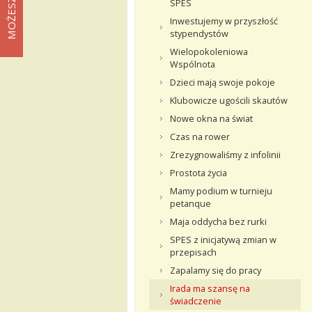
SPES
Inwestujemy w przyszłość
stypendystów
Wielopokoleniowa
Wspólnota
Dzieci mają swoje pokoje
Klubowicze ugościli skautów
Nowe okna na świat
Czas na rower
Zrezygnowaliśmy z infolinii
Prostota życia
Mamy podium w turnieju
petanque
Maja oddycha bez rurki
SPES z inicjatywą zmian w
przepisach
Zapalamy się do pracy
Irada ma szansę na
świadczenie