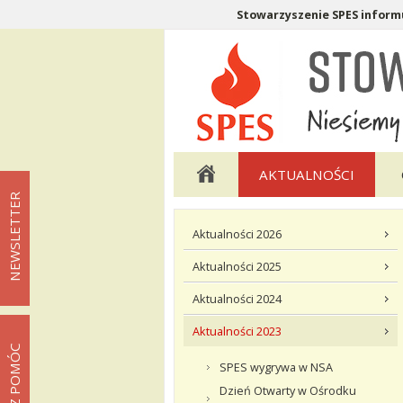
Stowarzyszenie SPES informu
Menu pomocnicze
Menu główne
AKTUALNOŚCI
NEWSLETTER
Menu podstrony Aktualności
Aktualności 2026
Aktualności 2025
Aktualności 2024
Aktualności 2023
MOŻESZ POMÓC
SPES wygrywa w NSA
Dzień Otwarty w Ośrodku