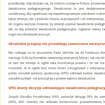
przedłużały. Gdy okazało się, że rodzina zostaje w Polsce, postano
świadczenia pielęgnacyjnego. Świadczenie to jest dedykowan
zarobkowej, aby opiekować się niepełnosprawnym członkiem rodzin
także emeryci, ale z powodu chaosu w przepisach i ich interpretacji
do organu wyższej instancji, by emeryt uzyskał świadczenie pielęg
tak, że aby pobierać świadczenie pielęgnacyjne, najpierw należy z
organ ma obowiązek pouczyć.
Ukraińskie przepisy nie przewidują zawieszenia emerytu
Nie czekając na to pouczenie, Irada zwróciła się do Funduszu Em
naszego ZUS), by formalnie zawiesił jej emeryturę, której i tak nie o
że tam nie istnieje w ogóle taka konstrukcja prawna i że nie ma 
rozumieli, że w ogóle ktoś może chcieć zrezygnować z emerytury.
polski ośrodek pomocy społecznej (OPS) odmówił Iradzie świadcze
zasadniczy błąd - nie pouczył jej o prawie wyboru świadczenia.
SPES skarży decyzje odmawiające świadczenia pielęgnac
Zespół Ośrodka Poradnictwa SPES zaskarżył decyzję OPS do s
(SKO). SKO również nie widziało konieczności powiadomienia 