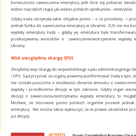
konieczności zawieszenia emerytury, jeśli chce się pobierać świad
wobec niej takich reguł, jak wobec polskich opiekunów – emerytów.
Gdyby Irada otrzymała takie oficjalne pismo – o co prosiliśmy - i pr
jednak furtka do zawieszenia emerytury w Ukrainie. ZUS nie ma k
wypłaty emerytury Irady – gdyby jej emerytura była transferowan
przekazywaniu wniosków o zawieszenie/wstrzymanie wypłaty e
Ukrainy.
WSA uwzględnia skargę SPES
Złożyliśmy więc skargę do wojewódzkiego sądu administracyjnego (WS
i OPS. Sąd przyznał, że organy powinny poinformować Iradę o tym, 
nie została pouczona o możliwości złożenia wniosku o zawieszeni
wypłaty i przedłożenia decyzji w tym zakresie. Gdyby organ wezw
decyzji o zawieszeniu/wstrzymaniu wypłaty emerytury, to mog
Możliwe, że stosowne pismo polskich organów pozwoli jednak 
emerytury. Nie można także wykluczyć, że w prawie ukraińskim pr
już decyzji.
Drogi Czytelniku! Prosimy Cię o