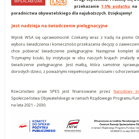
WPŁACAM DAR
przekazanie
1,5% podatku
na 
poradnictwa obywatelskiego dla najuboższych. Dziękujemy!
Jest nadzieja na świadczenie pielęgnacyjne
Wyrok WSA się uprawomocnił. Czekamy wraz z Iradą na pismo OP
wyboru świadczenia i konieczności przekazania decyzji o zawieszeni
chce pobierać świadczenie pielęgnacyjne. Następnie komplet
Trzymajmy kciuki, by instytucje w obu naszych krajach znalazły 
świadczenie pielęgnacyjne. Jest matką, która samotnie spraw
dorosłych dzieci, z poważnymi niepełnosprawnościami i schorzeniam
Rzecznictwo praw SPES jest finansowane przez
Narodowy In
Społeczeństwa Obywatelskiego w ramach Rządowego Programu Fund
na lata 2021 – 2030.