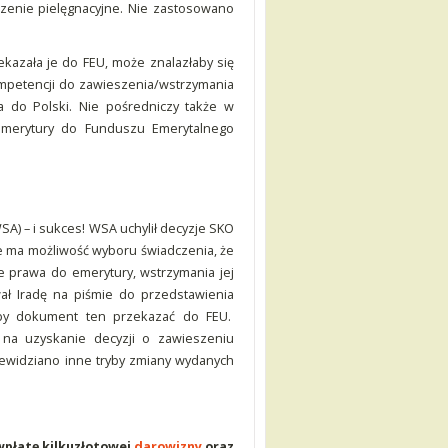
czenie pielęgnacyjne. Nie zastosowano
zekazała je do FEU, może znalazłaby się
ompetencji do zawieszenia/wstrzymania
a do Polski. Nie pośredniczy także w
merytury do Funduszu Emerytalnego
A) – i sukces! WSA uchylił decyzje SKO
że ma możliwość wyboru świadczenia, że
e prawa do emerytury, wstrzymania jej
ał Iradę na piśmie do przedstawienia
łaby dokument ten przekazać do FEU.
na uzyskanie decyzji o zawieszeniu
zewidziano inne tryby zmiany wydanych
 wpłatę kilkuzłotowej
darowizny
oraz