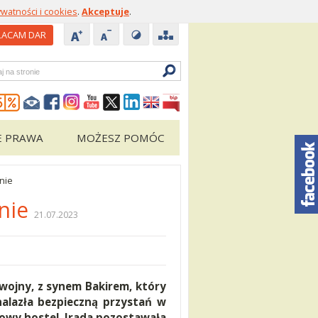
ywatności i cookies
.
Akceptuje
.
ACAM DAR
zukiwarka
E PRAWA
MOŻESZ POMÓC
nie
enie
21.07.2023
wojny, z synem Bakirem, który
nalazła bezpieczną przystań w
owy hostel. Irada pozostawała