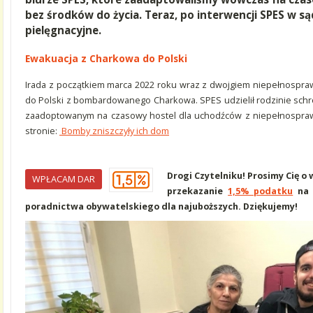
bez środków do życia. Teraz, po interwencji SPES w s
pielęgnacyjne.
Ewakuacja z Charkowa do Polski
Irada z początkiem marca 2022 roku wraz z dwojgiem niepełnospra
do Polski z bombardowanego Charkowa. SPES udzielił rodzinie schr
zaadoptowanym na czasowy hostel dla uchodźców z niepełnosprawno
stronie:
Bomby zniszczyły ich dom
Drogi Czytelniku! Prosimy Cię o
WPŁACAM DAR
przekazanie
1,5% podatku
na 
poradnictwa obywatelskiego dla najuboższych. Dziękujemy!