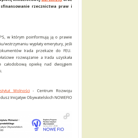
sfinansowanie rzecznictwa praw i
S, w którym poinformują ją o prawie
u/wstrzymaniu wypłaty emerytury, jeśli
 dokumentów Irada przekaże do FEU.
właściwe rozwiązanie a Irada uzyskała
uje całodobową opiekę nad dwojgiem
i.
stytut Wolności
- Centrum Rozwoju
usz Inicjatyw Obywatelskich NOWEFIO