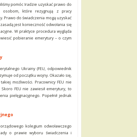
wiliśmy pomóc Iradzie uzyskać prawo do
e osobom, które rezygnują z pracy
y. Prawo do świadczenia mogą uzyskać
, zasadą jest konieczność odwołania się
nacyjne. W praktyce procedura wygląda
awiesić pobieranie emerytury – o czym
ry
erytalnego Ukrainy (FEU, odpowiednik
trzymuje od początku wojny. Okazało się,
takiej możliwości. Pracownicy FEU nie
 Skoro FEU nie zawiesił emerytury, to
nia pielęgnacyjnego. Popełnił jednak
yjnego
amorządowego kolegium odwoławczego
Irady o prawie wyboru świadczenia i