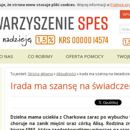
je, że strona www stosuje pliki cookies.
Więcej informacji w
Polityce pr
WPŁ
Wys
O NAS
CO ROBIMY
OFERTA POMOCY
TWOJ
Tu jesteś:
Strona główna
»
Aktualności
»
Irada ma szansę na świadcze
Irada ma szansę na świadcz
Dzielna mama uciekła z Charkowa zaraz po wybuchu 
choruje na zanik mięśni oraz córką Alisą. Rodzina z
biurze SPES, które zaadaptowaliśmy wówczas na czas