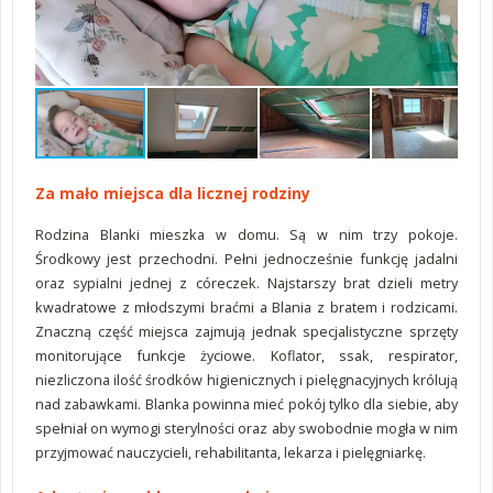
mon
Za mało miejsca dla licznej rodziny
Rodzina Blanki mieszka w domu. Są w nim trzy pokoje.
Środkowy jest przechodni. Pełni jednocześnie funkcję jadalni
oraz sypialni jednej z córeczek. Najstarszy brat dzieli metry
kwadratowe z młodszymi braćmi a Blania z bratem i rodzicami.
Znaczną część miejsca zajmują jednak specjalistyczne sprzęty
monitorujące funkcje życiowe. Koflator, ssak, respirator,
niezliczona ilość środków higienicznych i pielęgnacyjnych królują
nad zabawkami. Blanka powinna mieć pokój tylko dla siebie, aby
spełniał on wymogi sterylności oraz aby swobodnie mogła w nim
przyjmować nauczycieli, rehabilitanta, lekarza i pielęgniarkę.