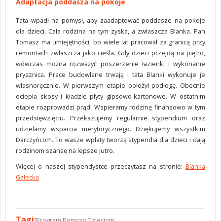
Adaptacja poddasza na pokoje
Tata wpadł na pomysł, aby zaadaptować poddasze na pokoje
dla dzieci. Cała rodzina na tym zyska, a zwłaszcza Blanka. Pan
Tomasz ma umiejętności, bo wiele lat pracował za granicą przy
remontach zwłaszcza jako cieśla. Gdy dzieci przejdą na piętro,
wówczas można rozważyć poszerzenie łazienki i wykonanie
prysznica. Prace budowlane trwają i tata Blanki wykonuje je
własnoręcznie. W pierwszym etapie położył podłogę. Obecnie
ociepla skosy i kładzie płyty gipsowo-kartonowe. W ostatnim
etapie rozprowadzi prąd. Wspieramy rodzinę finansowo w tym
przedsięwzięciu. Przekazujemy regularnie stypendium oraz
udzielamy wsparcia merytorycznego. Dziękujemy wszystkim
Darczyńcom. To wasze wpłaty tworzą stypendia dla dzieci i dają
rodzinom szansę na lepsze jutro.
Więcej o naszej stypendystce przeczytasz na stronie:
Blanka
Gałecka
Tagi:
Program Pomocy Dzieciom