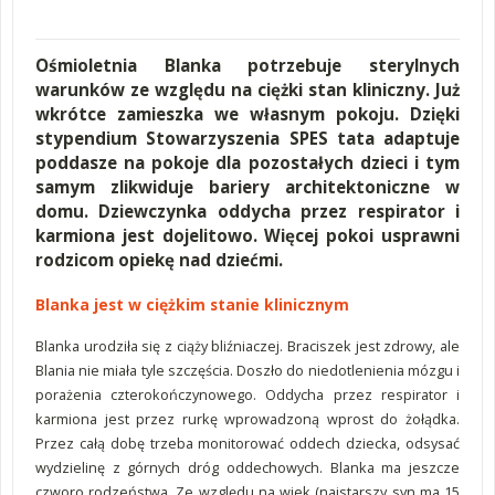
Ośmioletnia Blanka potrzebuje sterylnych
warunków ze względu na ciężki stan kliniczny. Już
wkrótce zamieszka we własnym pokoju. Dzięki
stypendium Stowarzyszenia SPES tata adaptuje
poddasze na pokoje dla pozostałych dzieci i tym
samym zlikwiduje bariery architektoniczne w
domu. Dziewczynka oddycha przez respirator i
karmiona jest dojelitowo. Więcej pokoi usprawni
rodzicom opiekę nad dziećmi.
Blanka jest w ciężkim stanie klinicznym
Blanka urodziła się z ciąży bliźniaczej. Braciszek jest zdrowy, ale
Blania nie miała tyle szczęścia. Doszło do niedotlenienia mózgu i
porażenia czterokończynowego. Oddycha przez respirator i
karmiona jest przez rurkę wprowadzoną wprost do żołądka.
Przez całą dobę trzeba monitorować oddech dziecka, odsysać
wydzielinę z górnych dróg oddechowych. Blanka ma jeszcze
czworo rodzeństwa. Ze względu na wiek (najstarszy syn ma 15