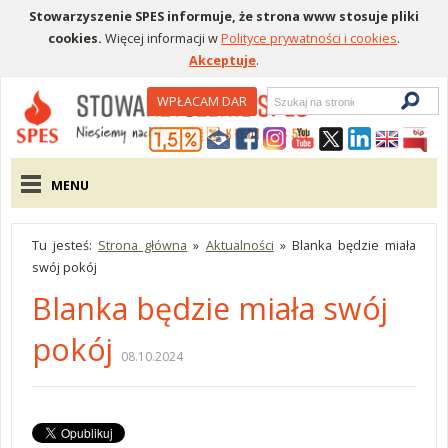
Stowarzyszenie SPES informuje, że strona www stosuje pliki
cookies.
Więcej informacji w
Polityce prywatności i cookies
.
Akceptuje
.
Wyszukiwarka
WPŁACAM DAR
Menu pomocnicze
Menu główne
MENU
Tu jesteś:
Strona główna
»
Aktualności
»
Blanka będzie miała
swój pokój
Blanka będzie miała swój
pokój
08.10.2024