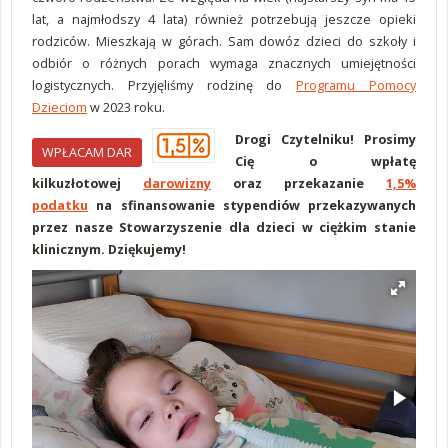
lat, a najmłodszy 4 lata) również potrzebują jeszcze opieki
rodziców. Mieszkają w górach. Sam dowóz dzieci do szkoły i
odbiór o różnych porach wymaga znacznych umiejętności
logistycznych. Przyjęliśmy rodzinę do
Programu Pomocy
Dzieciom
w 2023 roku.
Drogi Czytelniku! Prosimy
WPŁACAM DAR
Cię o wpłatę
kilkuzłotowej
darowizny
oraz przekazanie
1,5%
podatku
na sfinansowanie stypendiów przekazywanych
przez nasze Stowarzyszenie dla dzieci w ciężkim stanie
klinicznym. Dziękujemy!