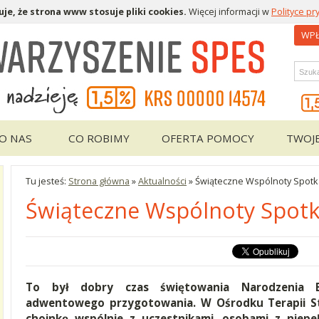
je, że strona www stosuje pliki cookies.
Więcej informacji w
Polityce pr
WPŁ
Wys
O NAS
CO ROBIMY
OFERTA POMOCY
TWOJ
Tu jesteś:
Strona główna
»
Aktualności
»
Świąteczne Wspólnoty Spot
Świąteczne Wspólnoty Spot
To był dobry czas świętowania Narodzenia Bo
adwentowego przygotowania. W Ośrodku Terapii St
choinkę wspólnie z uczestnikami, osobami z niepeł