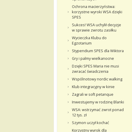
Ochrona macierzyństwa:
korzystne wyroki WSA dzięki
SPES
Sukces! WSA uchylił decyzje
w sprawie zwrotu zasiłku
Wycieczka Klubu do
Egzotarium
Stypendium SPES dla Wiktora
Gry i palmy wielkanocne
Dzięki SPES Maria nie musi
zwracać świadczenia
Wspólnotowy nordic walking
Klub integracyjny w kinie
Zagrali w soft petanque
Inwestujemy w rodzinę Blanki
WSA: wstrzymać zwrot ponad
12 tys. zł
Szymon uczył kochać
Korzystny wyrok dla