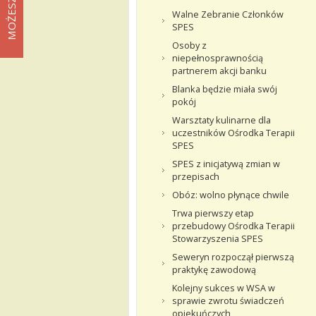
Walne Zebranie Członków
SPES
Osoby z
niepełnosprawnością
partnerem akcji banku
Blanka będzie miała swój
pokój
Warsztaty kulinarne dla
uczestników Ośrodka Terapii
SPES
SPES z inicjatywą zmian w
przepisach
Obóz: wolno płynące chwile
Trwa pierwszy etap
przebudowy Ośrodka Terapii
Stowarzyszenia SPES
Seweryn rozpoczął pierwszą
praktykę zawodową
Kolejny sukces w WSA w
sprawie zwrotu świadczeń
opiekuńczych