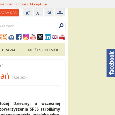
ywatności i cookies
.
Akceptuje
.
ACAM DAR
zukiwarka
E PRAWA
MOŻESZ POMÓC
kań
kań
08.01.2024
żej Dzieciny, a wcześniej
owarzyszenia SPES stroiliśmy
nosprawnością intelektualną.