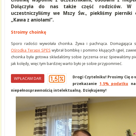
Dołączyła do nas także część rodziców. W
uczestniczyliśmy we Mszy Św., piekliśmy pierniki
„Kawa z aniołami”.
Stroimy choinkę
Sporo radości wywołała choinka. Żywa i pachnąca. Domagająca s
Ośrodka Terapii SPES
wybrał bombkę i pomimo kłujących igieł, zawie
choinka była gotowa składaliśmy sobie życzenia oraz śpiewaliśmy p
jak kolędy, więc tym bardziej warto było je sobie przypomnieć.
Drogi Czytelniku! Prosimy Cię o
WPŁACAM DAR
przekazanie
1,5% podatku
na 
niepełnosprawnością intelektualną. Dziękujemy!