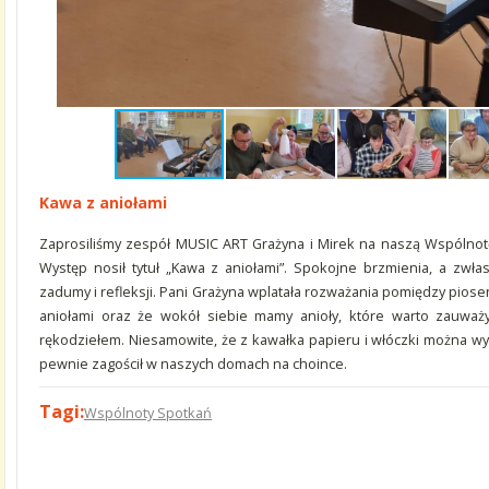
Kawa z aniołami
Zaprosiliśmy zespół MUSIC ART Grażyna i Mirek na naszą Wspólnotę 
Występ nosił tytuł „Kawa z aniołami”. Spokojne brzmienia, a zwłas
zadumy i refleksji. Pani Grażyna wplatała rozważania pomiędzy piosen
aniołami oraz że wokół siebie mamy anioły, które warto zauważy
rękodziełem. Niesamowite, że z kawałka papieru i włóczki można wy
pewnie zagościł w naszych domach na choince.
Tagi:
Wspólnoty Spotkań