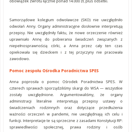
obowiązek zwrotu łącznie ponad 14.000 zł, plus odsetki.
Samorządowe kolegium odwoławcze (SKO) nie uwzględniło
odwołań Anny. Organy administracyjne dosłownie interpretują
przepisy. Nie uwzględniły faktu, że nowe orzeczenie również
uprawniało Annę do pobierania świadczeń związanych z
niepełnosprawnością córki, a Anna przez cały ten czas
opiekowała się dzieckiem i z tej przyczyny nie pracowała
zawodowo.
Pomoc zespołu Ośrodka Poradnictwa SPES
Anna poprosiła o pomoc Ośrodek Poradnictwa SPES. W
czterech sprawach sporządziliśmy skargi do WSA — wszystkie
zostały uwzględnione. Argumentowaliśmy, że organy
administracji literalnie interpretują przepisy ustawy o
świadczeniach rodzinnych oraz dotyczące przedłużenia
ważności orzeczeń w pandemii, nie uwzględniają ich celu i
funkcji. Interpretacje te są sprzeczne z zasadami Konstytucji RP:
sprawiedliwości społecznej, prawa rodziny i osób