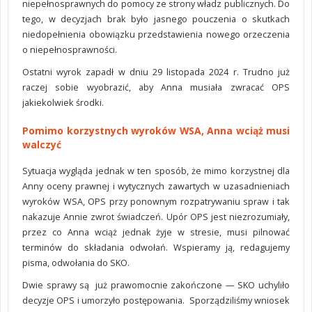
niepełnosprawnych do pomocy ze strony władz publicznych. Do
tego, w decyzjach brak było jasnego pouczenia o skutkach
niedopełnienia obowiązku przedstawienia nowego orzeczenia
o niepełnosprawności.
Ostatni wyrok zapadł w dniu 29 listopada 2024 r. Trudno już
raczej sobie wyobrazić, aby Anna musiała zwracać OPS
jakiekolwiek środki.
Pomimo korzystnych wyroków WSA, Anna wciąż musi
walczyć
Sytuacja wygląda jednak w ten sposób, że mimo korzystnej dla
Anny oceny prawnej i wytycznych zawartych w uzasadnieniach
wyroków WSA, OPS przy ponownym rozpatrywaniu spraw i tak
nakazuje Annie zwrot świadczeń. Upór OPS jest niezrozumiały,
przez co Anna wciąż jednak żyje w stresie, musi pilnować
terminów do składania odwołań. Wspieramy ją, redagujemy
pisma, odwołania do SKO.
Dwie sprawy są już prawomocnie zakończone — SKO uchyliło
decyzje OPS i umorzyło postępowania. Sporządziliśmy wniosek