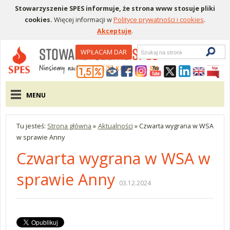
Stowarzyszenie SPES informuje, że strona www stosuje pliki
cookies.
Więcej informacji w
Polityce prywatności i cookies
.
Akceptuje
.
Wyszukiwarka
WPŁACAM DAR
Menu pomocnicze
Menu główne
MENU
Tu jesteś:
Strona główna
»
Aktualności
»
Czwarta wygrana w WSA
w sprawie Anny
Czwarta wygrana w WSA w
sprawie Anny
03.12.2024