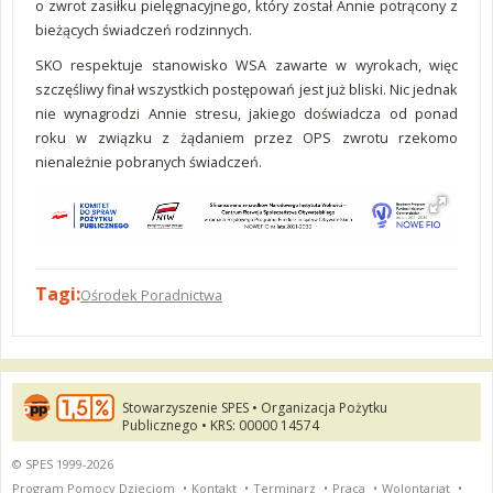
o zwrot zasiłku pielęgnacyjnego, który został Annie potrącony z
bieżących świadczeń rodzinnych.
SKO respektuje stanowisko WSA zawarte w wyrokach, więc
szczęśliwy finał wszystkich postępowań jest już bliski. Nic jednak
nie wynagrodzi Annie stresu, jakiego doświadcza od ponad
roku w związku z żądaniem przez OPS zwrotu rzekomo
nienależnie pobranych świadczeń.
Tagi:
Ośrodek Poradnictwa
Stowarzyszenie SPES • Organizacja Pożytku
Publicznego • KRS: 00000 14574
© SPES 1999-2026
Program Pomocy Dzieciom
•
Kontakt
•
Terminarz
•
Praca
•
Wolontariat
•