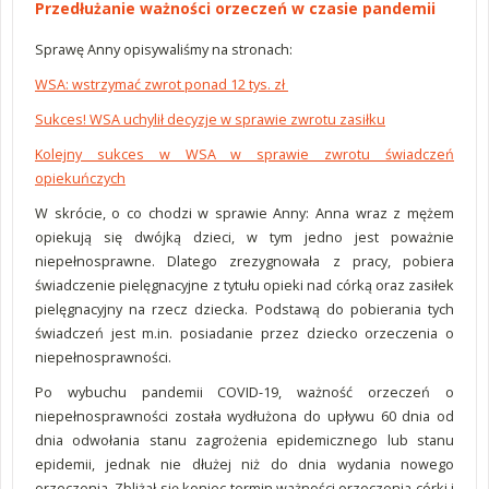
Przedłużanie ważności orzeczeń w czasie pandemii
Sprawę Anny opisywaliśmy na stronach:
WSA: wstrzymać zwrot ponad 12 tys. zł
Sukces! WSA uchylił decyzje w sprawie zwrotu zasiłku
Kolejny sukces w WSA w sprawie zwrotu świadczeń
opiekuńczych
W skrócie, o co chodzi w sprawie Anny: Anna wraz z mężem
opiekują się dwójką dzieci, w tym jedno jest poważnie
niepełnosprawne. Dlatego zrezygnowała z pracy, pobiera
świadczenie pielęgnacyjne z tytułu opieki nad córką oraz zasiłek
pielęgnacyjny na rzecz dziecka. Podstawą do pobierania tych
świadczeń jest m.in. posiadanie przez dziecko orzeczenia o
niepełnosprawności.
Po wybuchu pandemii COVID-19, ważność orzeczeń o
niepełnosprawności została wydłużona do upływu 60 dnia od
dnia odwołania stanu zagrożenia epidemicznego lub stanu
epidemii, jednak nie dłużej niż do dnia wydania nowego
orzeczenia. Zbliżał się koniec termin ważności orzeczenia córki i