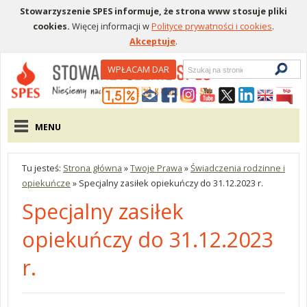
Stowarzyszenie SPES informuje, że strona www stosuje pliki
cookies.
Więcej informacji w
Polityce prywatności i cookies
.
Akceptuje
.
Wyszukiwarka
WPŁACAM DAR
Menu pomocnicze
Menu główne
MENU
Tu jesteś:
Strona główna
»
Twoje Prawa
»
Świadczenia rodzinne i
opiekuńcze
»
Specjalny zasiłek opiekuńczy do 31.12.2023 r.
Specjalny zasiłek
opiekuńczy do 31.12.2023
r.