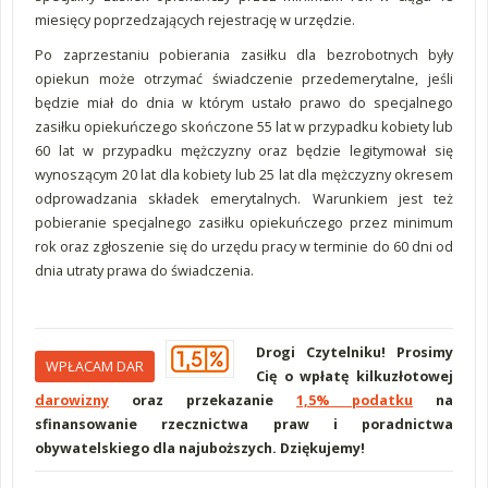
miesięcy poprzedzających rejestrację w urzędzie.
Po zaprzestaniu pobierania zasiłku dla bezrobotnych były
opiekun może otrzymać świadczenie przedemerytalne, jeśli
będzie miał do dnia w którym ustało prawo do specjalnego
zasiłku opiekuńczego skończone 55 lat w przypadku kobiety lub
60 lat w przypadku mężczyzny oraz będzie legitymował się
wynoszącym 20 lat dla kobiety lub 25 lat dla mężczyzny okresem
odprowadzania składek emerytalnych. Warunkiem jest też
pobieranie specjalnego zasiłku opiekuńczego przez minimum
rok oraz zgłoszenie się do urzędu pracy w terminie do 60 dni od
dnia utraty prawa do świadczenia.
Drogi Czytelniku! Prosimy
WPŁACAM DAR
Cię o wpłatę kilkuzłotowej
darowizny
oraz przekazanie
1,5% podatku
na
sfinansowanie rzecznictwa praw i poradnictwa
obywatelskiego dla najuboższych. Dziękujemy!