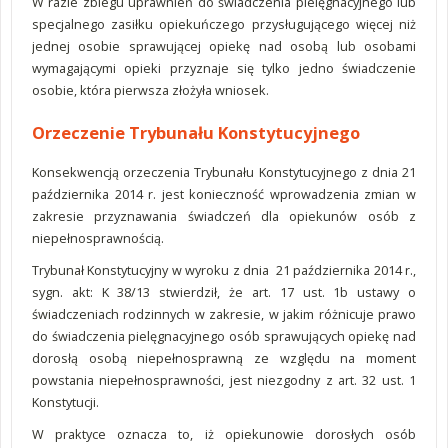
W razie zbiegu uprawnień do świadczenia pielęgnacyjnego lub
specjalnego zasiłku opiekuńczego przysługującego więcej niż
jednej osobie sprawującej opiekę nad osobą lub osobami
wymagającymi opieki przyznaje się tylko jedno świadczenie
osobie, która pierwsza złożyła wniosek.
Orzeczenie Trybunału Konstytucyjnego
Konsekwencją orzeczenia Trybunału Konstytucyjnego z dnia 21
października 2014 r. jest konieczność wprowadzenia zmian w
zakresie przyznawania świadczeń dla opiekunów osób z
niepełnosprawnością.
Trybunał Konstytucyjny w wyroku z dnia 21 października 2014 r.,
sygn. akt: K 38/13 stwierdził, że art. 17 ust. 1b ustawy o
świadczeniach rodzinnych w zakresie, w jakim różnicuje prawo
do świadczenia pielęgnacyjnego osób sprawujących opiekę nad
dorosłą osobą niepełnosprawną ze względu na moment
powstania niepełnosprawności, jest niezgodny z art. 32 ust. 1
Konstytucji.
W praktyce oznacza to, iż opiekunowie dorosłych osób