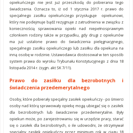
opiekuńczego nie jest już przeszkodą do pobierania tego
świadczenia. Oznacza to, iż od 1 stycznia 2017 r. prawo do
specjalnego zasiłku opiekuńczego przysługuje opiekunowi,
który nie podejmuje bądź rezygnuje z zatrudnienia w związku z
koniecznością sprawowania opieki nad niepełnosprawnym
członkiem rodziny także w przypadku, gdy drugi z opiekunów
ma już ustalone prawo do świadczenia pielęgnacyjnego,
specjalnego zasiłku opiekuńczego lub zasiłku dla opiekuna na
inną osobę w rodzinie. Ustawodawca dostosował w ten sposób
system prawa do wyroku Trybunału Konstytucyjnego z dnia 18
listopada 2014 r. (sygn. akt SK 7/11).
Prawo do zasiłku dla bezrobotnych i
świadczenia przedemerytalnego
Osoby, które pobierały specjalny zasiłek opiekuńczy - po śmierci
osoby nad którą sprawowały opiekę mogą ubiegać się o zasiłek
dla bezrobotnych lub świadczenie przedemerytalne. Były
opiekun może, po zarejestrowaniu się w urzędzie pracy, starać
się o zasiłek dla bezrobotnych, o ile udowodni, że otrzymywał
specjalny zasiłek opiekuńczy przez minimum rok w ciągu 18