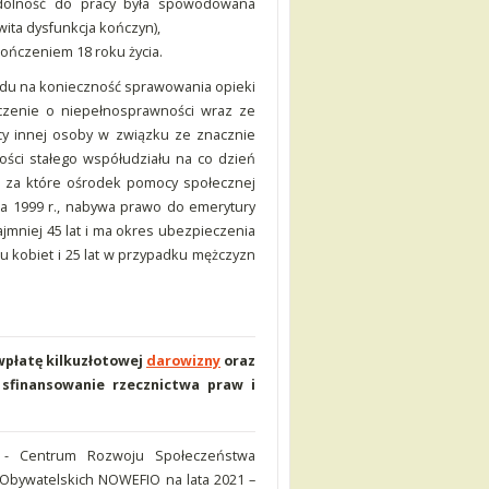
ezdolność do pracy była spowodowana
ita dysfunkcja kończyn),
kończeniem 18 roku życia.
ędu na konieczność sprawowania opieki
eczenie o niepełnosprawności wraz ze
ocy innej osoby w związku ze znacznie
ści stałego współudziału na co dzień
ji za które ośrodek pomocy społecznej
ia 1999 r., nabywa prawo do emerytury
ajmniej 45 lat i ma okres ubezpieczenia
u kobiet i 25 lat w przypadku mężczyzn
 wpłatę kilkuzłotowej
darowizny
oraz
sfinansowanie rzecznictwa praw i
- Centrum Rozwoju Społeczeństwa
Obywatelskich NOWEFIO na lata 2021 –