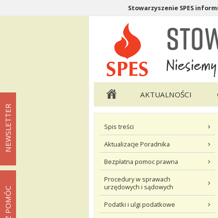
Stowarzyszenie SPES informu
Menu pomocnicze
Menu główne
AKTUALNOŚCI
NEWSLETTER
Menu podstrony Twoje Prawa
Spis treści
Aktualizacje Poradnika
Bezpłatna pomoc prawna
Procedury w sprawach
urzędowych i sądowych
MOŻESZ POMÓC
Podatki i ulgi podatkowe