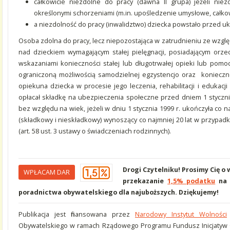
całkowicie niezdolne do pracy (dawna II grupa) jeżeli ni
określonymi schorzeniami (m.in. upośledzenie umysłowe, całkow
a niezdolność do pracy (inwalidztwo) dziecka powstało przed u
Osoba zdolna do pracy, lecz niepozostająca w zatrudnieniu ze wzgl
nad dzieckiem wymagającym stałej pielęgnacji, posiadającym orz
wskazaniami konieczności stałej lub długotrwałej opieki lub pom
ograniczoną możliwością samodzielnej egzystencjo oraz konieczno
opiekuna dziecka w procesie jego leczenia, rehabilitacji i edukac
opłacał składkę na ubezpieczenia społeczne przed dniem 1 styczn
bez względu na wiek, jeżeli w dniu 1 stycznia 1999 r. ukończyła co n
(składkowy i nieskładkowy) wynoszący co najmniej 20 lat w przypadk
(art. 58 ust. 3 ustawy o świadczeniach rodzinnych).
Drogi Czytelniku! Prosimy Cię o
WPŁACAM DAR
przekazanie
1,5% podatku
na 
poradnictwa obywatelskiego dla najuboższych. Dziękujemy!
Publikacja jest finansowana przez
Narodowy Instytut Wolności
Obywatelskiego w ramach Rządowego Programu Fundusz Inicjatyw 