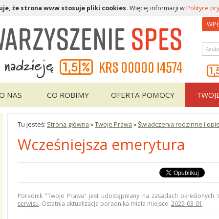
je, że strona www stosuje pliki cookies.
Więcej informacji w
Polityce pr
WPŁ
Wys
O NAS
CO ROBIMY
OFERTA POMOCY
TWOJ
Tu jesteś:
Strona główna
»
Twoje Prawa
»
Świadczenia rodzinne i op
Wcześniejsza emerytura
Poradnik "Twoje Prawa" jest udostępniany na zasadach określonych
serwisu
. Ostatnia aktualizacja poradnika miała miejsce:
2025-03-01
.