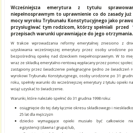
Wcześniejsza emerytura z tytułu sprawowa
niepełnosprawnym to uprawnienie co do zasady już 
mocy wyroku Trybunału Konstytucyjnego jako prawo
przysługiwać tym rodzicom, którzy spełniali przed 1
przepisach warunki uprawniające do jego otrzymania
W trakcie wprowadzania reformy emerytalnej zniesiono z dni
uzyskiwania wcześniejszej emerytury przez osoby urodzone po
bezpośrednią opiekę nad dzieckiem niepełnosprawnym. W to miej
wraz ze składką emerytalno-rentową wypłacany przez pomoc społeczną
zastąpiony przez świadczenie pielęgnacyjne (jedno ze świadczeń r
wyrokowi Trybunału Konstytucyjnego, osoby urodzone po 31 grudni
roku, spełniły warunki do wcześniejszej emerytury z tytułu opieki
wciąż uzyskać to świadczenie.
Warunki, które należało spełnić do 31 grudnia 1998 roku:
osiągnięcie do tej daty łącznie okresu składkowego i nieskładk
25 lat dla mężczyzn
dziecko wymagające opieki musiało być całkowicie n
egzystencji (dawna I grupa) lub,