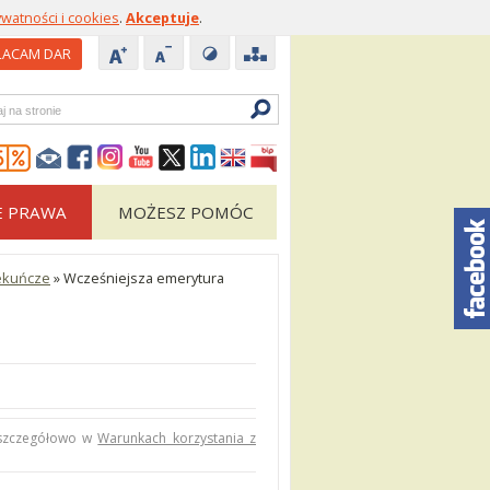
ywatności i cookies
.
Akceptuje
.
ACAM DAR
zukiwarka
E PRAWA
MOŻESZ POMÓC
iekuńcze
»
Wcześniejsza emerytura
 szczegółowo w
Warunkach korzystania z