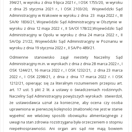
394/21, w wyroku z dnia 9 lipca 2021 r., I OSK 1755/20, w wyroku
z dnia 25 stycznia 2021 r., I OSK 2103/20, Wojewódzki Sąd
Administracyjny w Krakowie w wyroku z dnia 23 maja 2022 r., III
SA/Kr 1836/21, Wojewódzki Sąd Administracyjny w Olsztynie w
wyroku z dnia 12 maja 2022 r., II SA/Ol 178/22,Wojewódzki Sąd
Administracyjny w Opolu w wyroku z dnia 24 marca 2022 r., II
SA/Op 21/22, Wojewódzki Sąd Administracyjny w Poznaniu w
wyroku z dnia 19 stycznia 2022 r., II SA/Po 489/21.
Odmienne stanowisko zajął niestety Naczelny Sąd
Administracyjny m.in. w wyrokach z dnia z dnia 28 marca 2022 r., I
OSK 1244/21, 16 marca 2022 r., I OSK 1232/21, z dnia 23 marca
2022 r., I OSK 2298/21, z dnia z dnia 17 marca 2022 r. I OSK
1212/21, opierając się za literalnym rozumieniem przepisu art.
art. 17 ust. 5 pkt 2 lit. a ustawy o świadczeniach rodzinnych.
Naczelny Sąd Administracyjny powyższych wyrokach stwierdził,
że ustawodawca uznał za konieczne, aby ocena czy osoba
uprawniona w pierwszej kolejności (małżonek) nie jest w stanie
wypełnić we właściwy sposób obowiązku alimentacyjnego z
uwagi na stan zdrowia rozstrzygana była orzeczeniem o stopniu
niepełnosprawności. Ani organ ani sąd nie mają bowiem