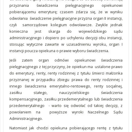
przyznania świadczenia pielęgnacyjnego opiekunowi
pobierającemu emeryturę; czasem zdarza się, że w wyniku
odwołania świadczenie pielęgnacyjne przyzna organ II instancji,
czyli samorządowe kolegium odwoławcze. Zwykle jednak
konieczna jest skarga do wojewódzkiego sądu
administracyjnego i dopiero po uchyleniu decyzji obu instancji,
stosując wytyczne zawarte w uzasadnieniu wyroku, organ I
instancji poucza opiekuna o prawie wyboru świadczenia.
Jeśli zatem organ odmówi opiekunowi świadczenia
pielęgnacyjnego z tej przyczyny, że opiekun ma ustalone prawo
do emerytury, renty, renty rodzinnej z tytułu śmierci małżonka
przyznanej w przypadku zbiegu prawa do renty rodzinnej i
innego świadczenia emerytalno-rentowego, renty socjalnej,
zasiłku stałego, nauczycielskiego świadczenia
kompensacyjnego, zasiłku przedemerytalnego lub świadczenia
przedemerytalnego - warto się odwołać od takiej decyzji, z
powołaniem na powyższe wyroki Naczelnego Sądu
Administracyjnego.
Natomiast jak chodzi opiekuna pobierającego rentę z tytułu