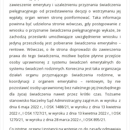
zawieszenie emerytury i uzależnieniu przyznania świadczenia
pielęgnacyjnego od przedstawienia decyzji o wstrzymaniu jej
wypłaty, organ winien stronę poinformować. Taka informacja
powinna być udzielona stronie wówczas, gdy postępowanie z
wniosku o przyznanie świadczenia pielęgnacyjnego wykaże, że
zachodzą przesłanki umożliwiające uwzględnienie wniosku i
jedyną przeszkodą jest pobieranie świadczenia emerytalno –
rentowe. Wówczas, o ile strona doprowadzi do zawieszenia
prawa do tego świadczenia, możliwe będzie płynne przejście
osoby uprawnionej z systemu świadczeń emerytalnych do
systemu świadczeń rodzinnych. Konieczna jest taka organizacja
działań organu przyznającego świadczenia rodzinne, w
koordynacji z organem emerytalno – rentowym, by nie
pozostawić osoby uprawnionej bez należnego jej (niezbędnego
dla życia) świadczenia nawet przez krótki czas. Tożsame
stanowisko Naczelny Sąd Administracyjny zajął m.in. w wyroku z
dnia 6 maja 2022 r., I OSK 1488/21, w wyroku z dnia 13 kwietnia
2022 r., I OSK 1727/21, w wyroku z dnia 13 kwietnia 2022 r., I OSK
1270/21, w wyroku z dnia 28 marca 2022 r., I OSK 895/21.
Co istotne, organy I instancji na wstępie co do zasady odmawiają