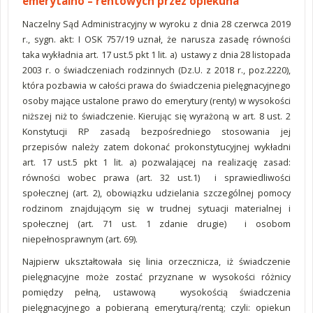
emerytalno – rentowych przez opiekuna
Naczelny Sąd Administracyjny w wyroku z dnia 28 czerwca 2019
r., sygn. akt: I OSK 757/19 uznał, że narusza zasadę równości
taka wykładnia art. 17 ust.5 pkt 1 lit. a) ustawy z dnia 28 listopada
2003 r. o świadczeniach rodzinnych (Dz.U. z 2018 r., poz.2220),
która pozbawia w całości prawa do świadczenia pielęgnacyjnego
osoby mające ustalone prawo do emerytury (renty) w wysokości
niższej niż to świadczenie. Kierując się wyrażoną w art. 8 ust. 2
Konstytucji RP zasadą bezpośredniego stosowania jej
przepisów należy zatem dokonać prokonstytucyjnej wykładni
art. 17 ust.5 pkt 1 lit. a) pozwalającej na realizację zasad:
równości wobec prawa (art. 32 ust.1) i sprawiedliwości
społecznej (art. 2), obowiązku udzielania szczególnej pomocy
rodzinom znajdującym się w trudnej sytuacji materialnej i
społecznej (art. 71 ust. 1 zdanie drugie) i osobom
niepełnosprawnym (art. 69).
Najpierw ukształtowała się linia orzecznicza, iż świadczenie
pielęgnacyjne może zostać przyznane w wysokości różnicy
pomiędzy pełną, ustawową wysokością świadczenia
pielęgnacyjnego a pobieraną emeryturą/rentą; czyli: opiekun