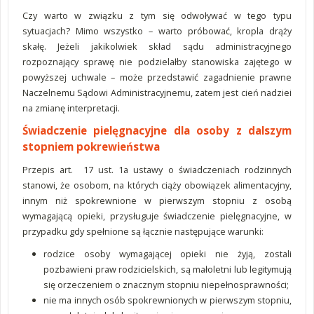
Czy warto w związku z tym się odwoływać w tego typu
sytuacjach? Mimo wszystko – warto próbować, kropla drąży
skałę. Jeżeli jakikolwiek skład sądu administracyjnego
rozpoznający sprawę nie podzielałby stanowiska zajętego w
powyższej uchwale – może przedstawić zagadnienie prawne
Naczelnemu Sądowi Administracyjnemu, zatem jest cień nadziei
na zmianę interpretacji.
Świadczenie pielęgnacyjne dla osoby z dalszym
stopniem pokrewieństwa
Przepis art. 17 ust. 1a ustawy o świadczeniach rodzinnych
stanowi, że osobom, na których ciąży obowiązek alimentacyjny,
innym niż spokrewnione w pierwszym stopniu z osobą
wymagającą opieki, przysługuje świadczenie pielęgnacyjne, w
przypadku gdy spełnione są łącznie następujące warunki:
rodzice osoby wymagającej opieki nie żyją, zostali
pozbawieni praw rodzicielskich, są małoletni lub legitymują
się orzeczeniem o znacznym stopniu niepełnosprawności;
nie ma innych osób spokrewnionych w pierwszym stopniu,