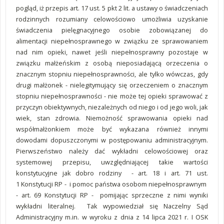
pogląd, iż przepis art. 17 ust. 5 pkt 2 lit. a ustawy o świadczeniach
rodzinnych rozumiany celowościowo umożliwia uzyskanie
świadczenia pielęgnacyjnego osobie zobowiązanej do
alimentacji niepełnosprawnego w związku ze sprawowaniem
nad nim opieki, nawet jeśli niepełnosprawny pozostaje w
związku małżeńskim z osobą nieposiadającą orzeczenia o
znacznym stopniu niepełnosprawności, ale tylko wówczas, gdy
drugi małżonek - nielegitymujący się orzeczeniem o znacznym
stopniu niepełnosprawności - nie może tej opieki sprawować z
przyczyn obiektywnych, niezależnych od niego i od jego woli, jak
wiek, stan zdrowia. Niemożność sprawowania opieki nad
współmałżonkiem może być wykazana również innymi
dowodami dopuszczonymi w postępowaniu administracyjnym.
Pierwszeństwo należy dać wykładni celowościowej oraz
systemowej przepisu, uwzględniającej takie wartości
konstytucyjne jak dobro rodziny - art. 18 i art. 71 ust.
1 Konstytucji RP - i pomoc państwa osobom niepełnosprawnym
- art. 69 Konstytucji RP - pomijając sprzeczne z nimi wyniki
wykładni literalnej. Tak wypowiedział się Naczelny Sąd
Administracyjny m.in. w wyroku z dnia z 14 lipca 2021 r. I OSK