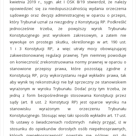
kwietnia 2019 r., sygn. akt I OSK 8/19 stwierdził, że należy
opowiedzieć się za niedopuszczalnością wydania orzeczenia
sądowego oraz decyzji administracyjnej w oparciu o przepis,
który Trybunał uznał za niezgodny z Konstytucją RP. Podkreślić
jednocześnie trzeba, że powyższy wyrok Trybunału
Konstytucyjnego jest wyrokiem zakresowym, a zatem nie
wywołuje on prostego skutku, określonego w art. 190 ust.
1 i 3 Konstytucji RP, a więc utraty mocy obowiązującej
zakwestionowanej regulacji prawnej. Tym niemniej powoduje
on konieczność zrekonstruowania normy prawnej w oparciu o
stanowione przepisy prawa, które pozostają zgodne z
Konstytucją RP, przy wykorzystaniu reguł wykładni prawa, tak
aby wynik tej rekonstrukcji nie był sprzeczny ze stanowiskiem
wyrażonym w wyroku Trybunału. Dodać przy tym trzeba, że
jedną z form bezpośredniego stosowania Konstytucji przez
sądy (art. 8 ust. 2 Konstytucji RP) jest oparcie wyroku na
stanowisku wyrażonym w orzeczeniu Trybunału
Konstytucyjnego. Stosując więc taki sposób wykładni art. 17 ust.
1b ustawy o świadczeniach rodzinnych należy przyjąć, iż w
stosunku do opiekunów dorosłych osób niepełnosprawnych,
których niepełnosprawność powstała nie później, niż do