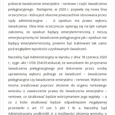
pobierał świadczenie emerytalno – rentowe i część świadczenia
pielęgnacyjnego. Następnie, w 2020 r. pojawiła się nowa linia
orzecznicza – która jest obecnie powszechnie stosowana przez
sądy administracyjne - iż opiekun ma prawo wyboru
świadczenia. Obie linie orzecznicze opierają się na tym samym
założeniu, że opiekun będący emerytem/rencistą z niższą
emeryturą/rentą niż świadczenie pielęgnacyjne jak i opiekun nie
będący emerytem/rencistą, powinni być traktowani tak samo
pod względem wysokości uzyskiwanych świadczeń.
Naczelny Sąd Administracyjny w wyroku z dnia 18 czerwca 2020
r., sygn. akt: I OSK 254/20 wskazał, że warunkiem do przyznania
świadczenia pielęgnacyjnego jest dokonanie przez osobę
uprawnioną wyboru jednego ze świadczeń – świadczenie
pielęgnacyjne czy świadczenie emerytalno – rentowe. Wybór ten
można zrealizować poprzez złożenie do organu rentowego
wniosku o zawieszenie prawa do świadczenia emerytalno –
rentowe, co skutkować będzie wstrzymaniem jego wypłaty – a
co z kolei skutkować będzie odpadnięciem negatywnej
przesłanki z art. 17 ust. 5 pkt 1 lit. a. Naczelny Sąd
Administracyjny podkreślił, iż o możliwości złożenia wniosku o