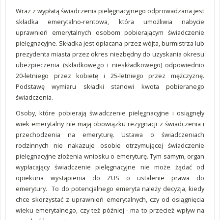
Wraz z wypłatą świadczenia pielęgnacyjnego odprowadzana jest
składka emerytalno-rentowa, która umożliwia nabycie
uprawnień emerytalnych osobom pobierającym świadczenie
pielęgnacyjne. Składka jest opłacana przez wójta, burmistrza lub
prezydenta miasta przez okres niezbędny do uzyskania okresu
ubezpieczenia (składkowego i nieskładkowego) odpowiednio
20-letniego przez kobietę i 25-letniego przez mężczyznę.
Podstawę wymiaru składki stanowi kwota pobieranego
świadczenia.
Osoby, które pobierają świadczenie pielęgnacyjne i osiągnęły
wiek emerytalny nie mają obowiązku rezygnacji z świadczenia i
przechodzenia na emeryturę. Ustawa o świadczeniach
rodzinnych nie nakazuje osobie otrzymującej świadczenie
pielęgnacyjne złożenia wniosku o emeryturę. Tym samym, organ
wypłacający świadczenie pielęgnacyjne nie może żądać od
opiekuna wystąpienia do ZUS o ustalenie prawa do
emerytury. To do potencjalnego emeryta należy decyzja, kiedy
chce skorzystać z uprawnień emerytalnych, czy od osiągnięcia
wieku emerytalnego, czy też później - ma to przecież wpływ na