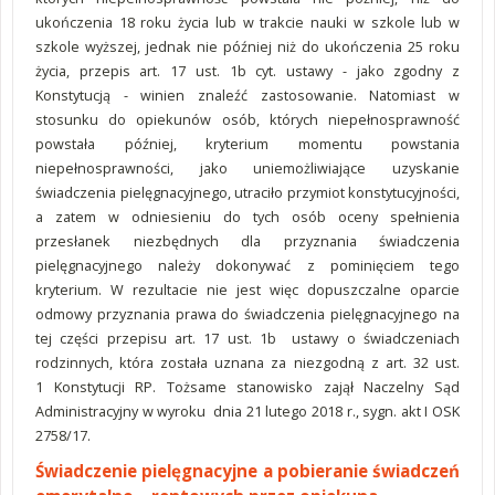
ukończenia 18 roku życia lub w trakcie nauki w szkole lub w
szkole wyższej, jednak nie później niż do ukończenia 25 roku
życia, przepis art. 17 ust. 1b cyt. ustawy - jako zgodny z
Konstytucją - winien znaleźć zastosowanie. Natomiast w
stosunku do opiekunów osób, których niepełnosprawność
powstała później, kryterium momentu powstania
niepełnosprawności, jako uniemożliwiające uzyskanie
świadczenia pielęgnacyjnego, utraciło przymiot konstytucyjności,
a zatem w odniesieniu do tych osób oceny spełnienia
przesłanek niezbędnych dla przyznania świadczenia
pielęgnacyjnego należy dokonywać z pominięciem tego
kryterium. W rezultacie nie jest więc dopuszczalne oparcie
odmowy przyznania prawa do świadczenia pielęgnacyjnego na
tej części przepisu art. 17 ust. 1b ustawy o świadczeniach
rodzinnych, która została uznana za niezgodną z art. 32 ust.
1 Konstytucji RP. Tożsame stanowisko zajął Naczelny Sąd
Administracyjny w wyroku dnia 21 lutego 2018 r., sygn. akt I OSK
2758/17.
Świadczenie pielęgnacyjne a pobieranie świadczeń