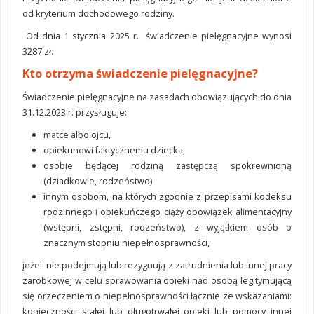
od kryterium dochodowego rodziny.
Od dnia 1 stycznia 2025 r. świadczenie pielęgnacyjne wynosi
3287 zł.
Kto otrzyma świadczenie pielęgnacyjne?
Świadczenie pielęgnacyjne na zasadach obowiązujących do dnia
31.12.2023 r. przysługuje:
matce albo ojcu,
opiekunowi faktycznemu dziecka,
osobie będącej rodziną zastępczą spokrewnioną
(dziadkowie, rodzeństwo)
innym osobom, na których zgodnie z przepisami kodeksu
rodzinnego i opiekuńczego ciąży obowiązek alimentacyjny
(wstępni, zstępni, rodzeństwo), z wyjątkiem osób o
znacznym stopniu niepełnosprawności,
jeżeli nie podejmują lub rezygnują z zatrudnienia lub innej pracy
zarobkowej w celu sprawowania opieki nad osobą
legitymującą
się orzeczeniem o niepełnosprawności łącznie ze wskazaniami:
konieczności stałej lub długotrwałej opieki lub pomocy innej