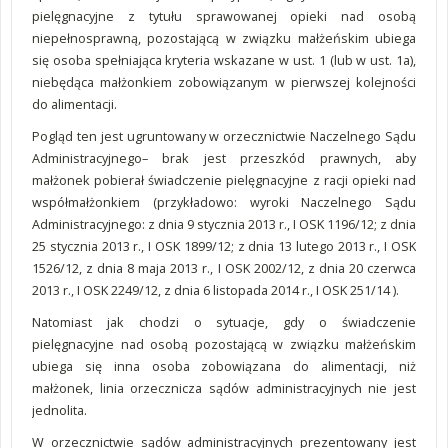
pielęgnacyjne z tytułu sprawowanej opieki nad osobą
niepełnosprawną, pozostającą w związku małżeńskim ubiega
się osoba spełniająca kryteria wskazane w ust. 1 (lub w ust. 1a),
niebędąca małżonkiem zobowiązanym w pierwszej kolejności
do alimentacji.
Pogląd ten jest ugruntowany w orzecznictwie Naczelnego Sądu
Administracyjnego– brak jest przeszkód prawnych, aby
małżonek pobierał świadczenie pielęgnacyjne z racji opieki nad
współmałżonkiem (przykładowo: wyroki Naczelnego Sądu
Administracyjnego: z dnia 9 stycznia 2013 r., I OSK 1196/12; z dnia
25 stycznia 2013 r., I OSK 1899/12; z dnia 13 lutego 2013 r., I OSK
1526/12, z dnia 8 maja 2013 r., I OSK 2002/12, z dnia 20 czerwca
2013 r., I OSK 2249/12, z dnia 6 listopada 2014 r., I OSK 251/14 ).
Natomiast jak chodzi o sytuacje, gdy o świadczenie
pielęgnacyjne nad osobą pozostającą w związku małżeńskim
ubiega się inna osoba zobowiązana do alimentacji, niż
małżonek, linia orzecznicza sądów administracyjnych nie jest
jednolita.
W orzecznictwie sądów administracyjnych prezentowany jest