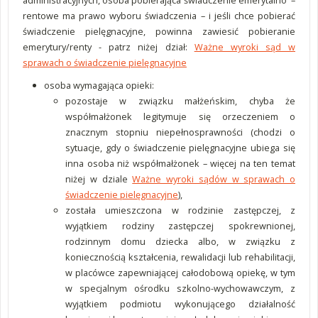
administracyjnych, osoba pobierająca świadczenie emerytalno –
rentowe ma prawo wyboru świadczenia – i jeśli chce pobierać
świadczenie pielęgnacyjne, powinna zawiesić pobieranie
emerytury/renty - patrz niżej dział:
Ważne wyroki sąd w
sprawach o świadczenie pielęgnacyjne
osoba wymagająca opieki:
pozostaje w związku małżeńskim, chyba że
współmałżonek legitymuje się orzeczeniem o
znacznym stopniu niepełnosprawności (chodzi o
sytuacje, gdy o świadczenie pielęgnacyjne ubiega się
inna osoba niż współmałżonek – więcej na ten temat
niżej w dziale
Ważne wyroki sądów w sprawach o
świadczenie pielęgnacyjne
),
została umieszczona w rodzinie zastępczej, z
wyjątkiem rodziny zastępczej spokrewnionej,
rodzinnym domu dziecka albo, w związku z
koniecznością kształcenia, rewalidacji lub rehabilitacji,
w placówce zapewniającej całodobową opiekę, w tym
w specjalnym ośrodku szkolno-wychowawczym, z
wyjątkiem podmiotu wykonującego działalność