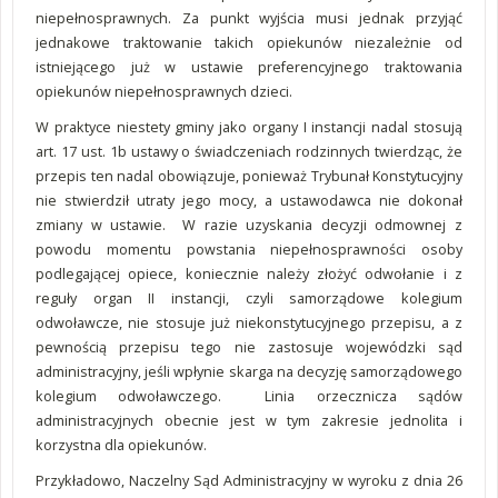
niepełnosprawnych. Za punkt wyjścia musi jednak przyjąć
jednakowe traktowanie takich opiekunów niezależnie od
istniejącego już w ustawie preferencyjnego traktowania
opiekunów niepełnosprawnych dzieci.
W praktyce niestety gminy jako organy I instancji nadal stosują
art. 17 ust. 1b ustawy o świadczeniach rodzinnych twierdząc, że
przepis ten nadal obowiązuje, ponieważ Trybunał Konstytucyjny
nie stwierdził utraty jego mocy, a ustawodawca nie dokonał
zmiany w ustawie. W razie uzyskania decyzji odmownej z
powodu momentu powstania niepełnosprawności osoby
podlegającej opiece, koniecznie należy złożyć odwołanie i z
reguły organ II instancji, czyli samorządowe kolegium
odwoławcze, nie stosuje już niekonstytucyjnego przepisu, a z
pewnością przepisu tego nie zastosuje wojewódzki sąd
administracyjny, jeśli wpłynie skarga na decyzję samorządowego
kolegium odwoławczego. Linia orzecznicza sądów
administracyjnych obecnie jest w tym zakresie jednolita i
korzystna dla opiekunów.
Przykładowo, Naczelny Sąd Administracyjny w wyroku z dnia 26