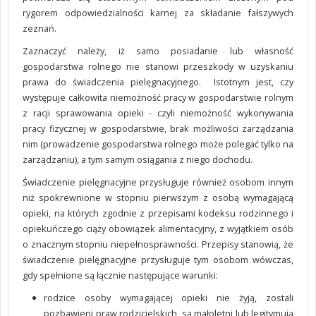
rygorem odpowiedzialności karnej za składanie fałszywych
zeznań.
Zaznaczyć należy, iż samo posiadanie lub własność
gospodarstwa rolnego nie stanowi przeszkody w uzyskaniu
prawa do świadczenia pielęgnacyjnego. Istotnym jest, czy
występuje całkowita niemożność pracy w gospodarstwie rolnym
z racji sprawowania opieki - czyli niemożność wykonywania
pracy fizycznej w gospodarstwie, brak możliwości zarządzania
nim (prowadzenie gospodarstwa rolnego może polegać tylko na
zarządzaniu), a tym samym osiągania z niego dochodu.
Świadczenie pielęgnacyjne przysługuje również osobom innym
niż spokrewnione w stopniu pierwszym z osobą wymagającą
opieki, na których zgodnie z przepisami kodeksu rodzinnego i
opiekuńczego ciąży obowiązek alimentacyjny, z wyjątkiem osób
o znacznym stopniu niepełnosprawności. Przepisy stanowią, że
świadczenie pielęgnacyjne przysługuje tym osobom wówczas,
gdy spełnione są łącznie następujące warunki:
rodzice osoby wymagającej opieki nie żyją, zostali
pozbawieni praw rodzicielskich, są małoletni lub legitymują