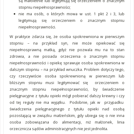
są małoletnie lub legitymują się orzeczeniem o znacznym
stopniu niepełnosprawności;
nie ma osób, o których mowa w ust. 1 pkt 2 i 3, lub
legitymują się orzeczeniem o znacznym stopniu
niepełnosprawności.
W praktyce zdarza się, że osoba spokrewniona w pierwszym
stopniu – na przykład syn, nie może opiekować się
niepełnosprawną matką, gdyż nie pozwala mu na to stan
zdrowia, a nie posiada orzeczenia o znacznym stopniu
niepełnosprawności i opiekę sprawuje osoba spokrewniona w
dalszym stopniu – na przykład wnuczka. Problem dotyczy tego,
czy rzeczywiście osoba spokrewnioną w pierwszym lub
bliższym stopniu musi legitymować się orzeczeniem o
znacznym stopniu niepełnosprawności, by świadczenie
pielęgnacyjne z tytułu opieki mógł pobierać dalszy krewny i czy
od tej reguły nie ma wyjątku. Podobnie, jak w przypadku
świadczenia pielęgnacyjnego z tytułu opieki nad osobą
pozostającą w związku małżeńskim, gdy ubiega się o nie inna
osoba zobowiązana do alimentacji, niż małżonek, linia
orzecznicza sądów administracyjnych nie jest jednolita.