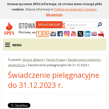
Stowarzyszenie SPES informuje, że strona www stosuje pliki
cookies.
Więcej informacji w
Polityce prywatności i cookies
.
Akceptuje
.
Wyszukiwarka
WPŁACAM DAR
Menu pomocnicze
Menu główne
MENU
Tu jesteś:
Strona główna
»
Twoje Prawa
»
Świadczenia rodzinne i
opiekuńcze
»
Świadczenie pielęgnacyjne do 31.12.2023 r.
Świadczenie pielęgnacyjne
do 31.12.2023 r.