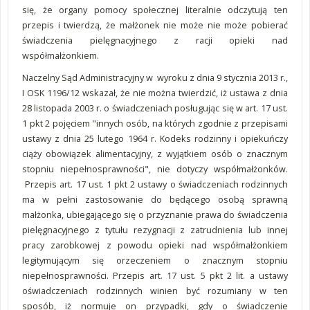
się, że organy pomocy społecznej literalnie odczytują ten
przepis i twierdzą, że małżonek nie może nie może pobierać
świadczenia pielęgnacyjnego z racji opieki nad
współmałżonkiem.
Naczelny Sąd Administracyjny w wyroku z dnia 9 stycznia 2013 r.,
I OSK 1196/12 wskazał, że nie można twierdzić, iż ustawa z dnia
28 listopada 2003 r. o świadczeniach posługując się w art. 17 ust.
1 pkt 2 pojęciem "innych osób, na których zgodnie z przepisami
ustawy z dnia 25 lutego 1964 r. Kodeks rodzinny i opiekuńczy
ciąży obowiązek alimentacyjny, z wyjątkiem osób o znacznym
stopniu niepełnosprawności", nie dotyczy współmałżonków.
Przepis art. 17 ust. 1 pkt 2 ustawy o świadczeniach rodzinnych
ma w pełni zastosowanie do będącego osobą sprawną
małżonka, ubiegającego się o przyznanie prawa do świadczenia
pielęgnacyjnego z tytułu rezygnacji z zatrudnienia lub innej
pracy zarobkowej z powodu opieki nad współmałżonkiem
legitymującym się orzeczeniem o znacznym stopniu
niepełnosprawności. Przepis art. 17 ust. 5 pkt 2 lit. a ustawy
oświadczeniach rodzinnych winien być rozumiany w ten
sposób, iż normuje on przypadki, gdy o świadczenie