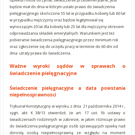
opiekun może otrzymać świadczenie przedemerytalne, jeśli
będzie miał do dnia w którym ustało prawo do świadczenia
pielęgnacyjnego skończone 55 lat w przypadku kobiety lub 60 lat
w przypadku mężczyzny oraz będzie legitymował się
wynoszącym 20 lat dla kobiety lub 25 lat dla mężczyzny okresem
odprowadzania składek emerytalnych. Warunkiem jest też
pobieranie świadczenia pielęgnacyjnego przez minimum rok
oraz zgłoszenie się do urzędu pracy w terminie do 60 dni od
dnia utraty prawa do świadczenia.
Ważne wyroki sądów w sprawach o
świadczenie pielęgnacyjne
Świadczenie pielęgnacyjne a data powstania
niepełnosprawności
Trybunał Konstytucyjny w wyroku z dnia 21 października 2014 r.,
sygn. akt: K 38/13 stwierdził, że art. 17 ust. 1b ustawy o
świadczeniach rodzinnych w zakresie, w jakim różnicuje prawo
do świadczenia pielęgnacyjnego osób sprawujących opiekę nad
dorosłą osobą niepełnosprawną ze względu na moment