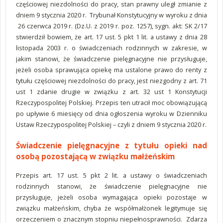
częściowej niezdolności do pracy, stan prawny uległ zmianie z
dniem 9 stycznia 2020 r. Trybunał Konstytucyjny w wyroku z dnia
26 czerwca 2019 r. (Dz.U. z 2019 r. poz. 1257), sygn. akt: SK 2/17
stwierdził bowiem, że art. 17 ust. 5 pkt 1 lit. a ustawy z dnia 28
listopada 2003 r. o świadczeniach rodzinnych w zakresie, w
jakim stanowi, że świadczenie pielęgnacyjne nie przysługuje,
jeżeli osoba sprawująca opiekę ma ustalone prawo do renty z
tytułu częściowej niezdolności do pracy, jest niezgodny z art. 71
ust 1 zdanie drugie w związku z art. 32 ust 1 Konstytucji
Rzeczypospolitej Polskiej. Przepis ten utracił moc obowiązującą
po upływie 6 miesięcy od dnia ogłoszenia wyroku w Dzienniku
Ustaw Rzeczypospolitej Polskiej – czyli z dniem 9 stycznia 2020 r.
Świadczenie pielęgnacyjne z tytułu opieki nad
osobą pozostającą w związku małżeńskim
Przepis art. 17 ust. 5 pkt 2 lit. a ustawy o świadczeniach
rodzinnych stanowi, że świadczenie pielęgnacyjne nie
przysługuje, jeżeli osoba wymagająca opieki pozostaje w
związku małżeńskim, chyba że współmałżonek legitymuje się
orzeczeniem o znacznym stopniu niepełnosprawności. Zdarza