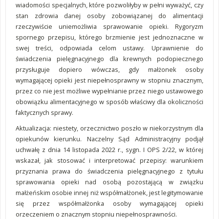
wiadomości specjalnych, które pozwoliłyby w pełni wyważyć, czy
stan zdrowia danej osoby zobowiązanej do alimentacji
rzeczywiście uniemożliwia sprawowanie opieki. Rygoryzm
spornego przepisu, którego brzmienie jest jednoznaczne w
swej treści, odpowiada celom ustawy. Uprawnienie do
świadczenia pielęgnacyjnego dla krewnych podopiecznego
przysługuje dopiero wówczas, gdy małżonek osoby
wymagającej opieki jest niepełnosprawny w stopniu znacznym,
przez co nie jest możliwe wypełnianie przez niego ustawowego
obowiązku alimentacyjnego w sposób właściwy dla okoliczności
faktycznych sprawy.
Aktualizacja: niestety, orzecznictwo poszło w niekorzystnym dla
opiekunów kierunku. Naczelny Sąd Administracyjny podjął
uchwałę z dnia 14 listopada 2022 r., sygn. I OPS 2/22, w której
wskazał, jak stosować i interpretować przepisy: warunkiem
przyznania prawa do świadczenia pielęgnacyjnego z tytułu
sprawowania opieki nad osobą pozostającą w związku
małżeńskim osobie innej niż współmałżonek, jest legitymowanie
się przez współmałżonka osoby wymagającej opieki
orzeczeniem o znacznym stopniu niepełnosprawności.