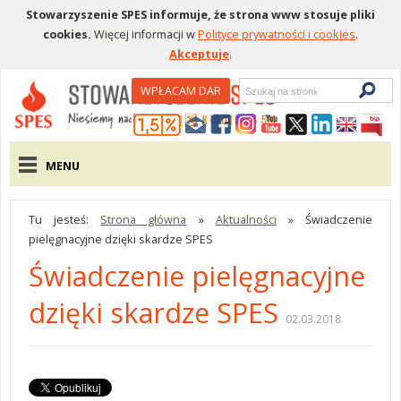
Stowarzyszenie SPES informuje, że strona www stosuje pliki
cookies.
Więcej informacji w
Polityce prywatności i cookies
.
Akceptuje
.
Wyszukiwarka
WPŁACAM DAR
Menu pomocnicze
Menu główne
MENU
Tu jesteś:
Strona główna
»
Aktualności
»
Świadczenie
pielęgnacyjne dzięki skardze SPES
Świadczenie pielęgnacyjne
dzięki skardze SPES
02.03.2018