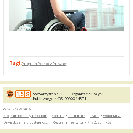
Tagi:
Program Pomocy Prawnej
Stowarzyszenie SPES • Organizacja Pożytku
Publicznego • KRS: 00000 14574
© SPES 1999-2026
Program Pomocy Dzieciom
•
Kontakt
•
Terminarz
•
Praca
•
Wolontariat
•
Oświadczenie o dostępności
•
Regulamin serwisu
•
Pity 2025
•
RSS