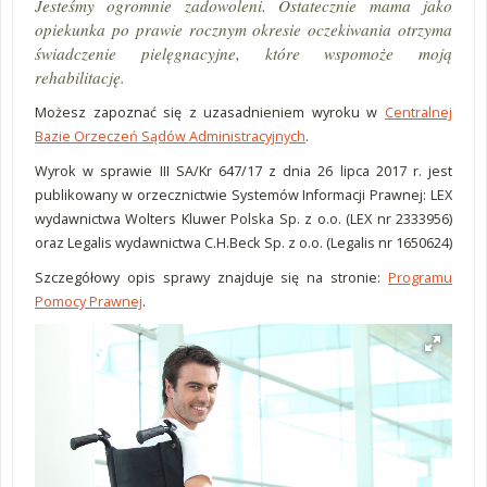
J
esteśmy ogromnie zadowoleni. Ostatecznie mama jako
opiekunka po prawie rocznym okresie oczekiwania otrzyma
świadczenie pielęgnacyjne, które wspomoże moją
rehabilitację.
Możesz zapoznać się z uzasadnieniem wyroku w
Centralnej
Bazie Orzeczeń Sądów Administracyjnych
.
Wyrok w sprawie III SA/Kr 647/17 z dnia 26 lipca 2017 r. jest
publikowany w orzecznictwie Systemów Informacji Prawnej: LEX
wydawnictwa Wolters Kluwer Polska Sp. z o.o. (LEX nr 2333956)
oraz Legalis wydawnictwa C.H.Beck Sp. z o.o. (Legalis nr 1650624)
Szczegółowy opis sprawy znajduje się na stronie:
Programu
Pomocy Prawnej
.