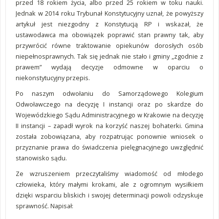
przed 18 rokiem życia, albo przed 25 rokiem w toku nauki.
Jednak w 2014 roku Trybunał Konstytucyjny uznał, że powyższy
artykuł jest niezgodny z Konstytucją RP i wskazał, że
ustawodawca ma obowiązek poprawić stan prawny tak, aby
przywrócić równe traktowanie opiekunów dorosłych osób
niepełnosprawnych. Tak się jednak nie stało i gminy „zgodnie z
prawem” wydają decyzje odmowne w oparciu o
niekonstytucyjny przepis.
Po naszym odwołaniu do Samorządowego Kolegium
Odwoławczego na decyzję I instancji oraz po skardze do
Wojewódzkiego Sądu Administracyjnego w Krakowie na decyzję
II instancji – zapadł wyrok na korzyść naszej bohaterki. Gmina
została zobowiązana, aby rozpatrując ponownie wniosek o
przyznanie prawa do świadczenia pielęgnacyjnego uwzględnić
stanowisko sądu.
Ze wzruszeniem przeczytaliśmy wiadomość od młodego
człowieka, który małymi krokami, ale z ogromnym wysiłkiem
dzięki wsparciu bliskich i swojej determinacji powoli odzyskuje
sprawność. Napisał: