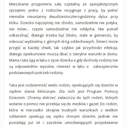
Mieszkanie przypomina salę szpitalną ze specjalistycznym
sprzętem. Jedno z rodziców rezygnuje z pracy, by pełnić
niemalże nieustanny dwudziestoczterogodzinny dyżur przy
łóżku. Dziecko najczęściej nie chodzi, samodzielnie nie połyka,
nie mówi... często samodzielnie nie oddycha. Nie potrafi
odkaszlnąć, dlatego trzeba być blisko, stale w gotowości, by
odessać wydzielinę z górnych dróg oddechowych. Śmierć może
przyjść w każdej chwili, tak szybko jak przychodzi infekcja,
dlatego opiekunowie muszą dbać o sterylne warunki w domu.
Mama i tata żyją w lęku o życie dziecka a gdy dochody rodziny nie
są odpowiednio wysokie, również w lęku o zabezpiecznie
podstawowych potrzeb rodziny.
Taka jest codzienność wielu rodzin, opiekujących się dziećmi w
ciężkim stanie klinicznym. Dla nich jest Program Pomocy
Dzieciom. Chcemy dotrzeć zwłaszcza do tych rodzin, których
wołanie o pomoc nie przebija się do mediów i gazet. Do rodzin,
które w nierzadko skrajnie trudnych warunkach z wielkim
oddaniem opiekują się ciężko chorymi dziećmi. Jednak nie
posiadają już sił i zasobów umożliwiających pozyskiwanie