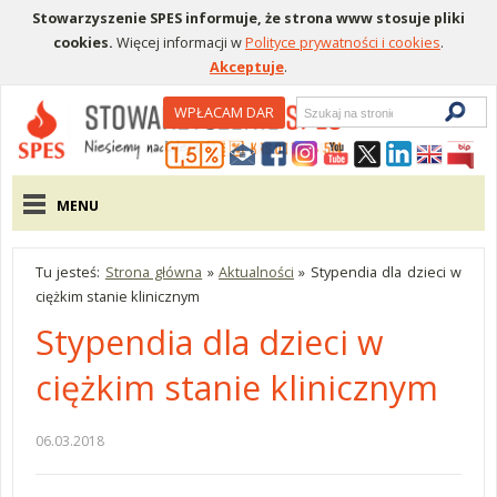
Stowarzyszenie SPES informuje, że strona www stosuje pliki
cookies.
Więcej informacji w
Polityce prywatności i cookies
.
Akceptuje
.
Wyszukiwarka
WPŁACAM DAR
Menu pomocnicze
Menu główne
MENU
Tu jesteś:
Strona główna
»
Aktualności
»
Stypendia dla dzieci w
ciężkim stanie klinicznym
Stypendia dla dzieci w
ciężkim stanie klinicznym
06.03.2018