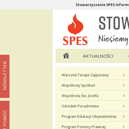
Stowarzyszenie SPES informu
Menu pomocnicze
Menu główne
AKTUALNOŚCI
NEWSLETTER
Menu podstrony Co robimy
Warsztat Terapii Zajęciowej
Wspólnoty Spotkań
Wspólnota Św. Józefa
Ośrodek Poradnictwa
MOŻESZ POMÓC
Program Edukacji Obywatelskiej
Program Pomocy Prawnej