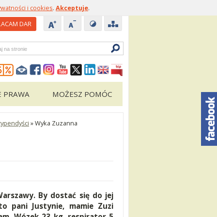
ywatności i cookies
.
Akceptuje
.
ACAM DAR
zukiwarka
E PRAWA
MOŻESZ POMÓC
typendyści
»
Wyka Zuzanna
Warszawy. By dostać się do jej
to pani Justynie, mamie Zuzi
em. Wózek 23 kg, respirator 5