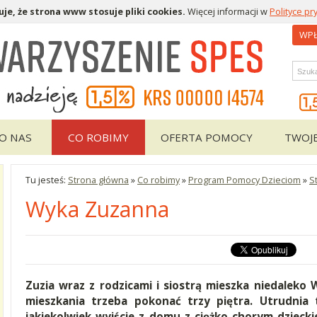
je, że strona www stosuje pliki cookies.
Więcej informacji w
Polityce pr
WPŁ
Wys
O NAS
CO ROBIMY
OFERTA POMOCY
TWOJ
Tu jesteś:
Strona główna
»
Co robimy
»
Program Pomocy Dzieciom
»
S
Wyka Zuzanna
Zuzia wraz z rodzicami i siostrą mieszka niedaleko 
mieszkania trzeba pokonać trzy piętra. Utrudnia 
jakiekolwiek wyjście z domu z ciężko chorym dziecki