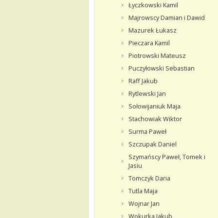
Łyczkowski Kamil
Majrowscy Damian i Dawid
Mazurek Łukasz
Pieczara Kamil
Piotrowski Mateusz
Puczyłowski Sebastian
Raff Jakub
Rytlewski Jan
Sołowijaniuk Maja
Stachowiak Wiktor
Surma Paweł
Szczupak Daniel
Szymańscy Paweł, Tomek i
Jasiu
Tomczyk Daria
Tutla Maja
Wojnar Jan
Wokurka Jakub