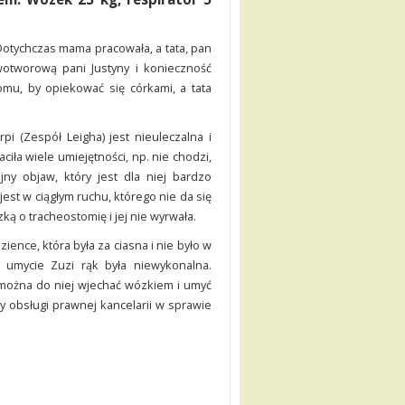
Dotychczas mama pracowała, a tata, pan
otworową pani Justyny i konieczność
omu, by opiekować się córkami, a tata
i (Zespół Leigha) jest nieuleczalna i
iła wiele umiejętności, np. nie chodzi,
jny objaw, który jest dla niej bardzo
jest w ciągłym ruchu, którego nie da się
ą o tracheostomię i jej nie wyrwała.
ience, która była za ciasna i nie było w
k umycie Zuzi rąk była niewykonalna.
 można do niej wjechać wózkiem i umyć
 obsługi prawnej kancelarii w sprawie