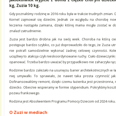
kg, Zuzia 10 kg.
Gdy poznaliśmy rodzinę w 2016 roku była w trakcie trudnych zmian. 
Kornel zajmował się dziećmi. Jednak ze względu na chorobę now
leczenia nastąpiła zamiana, dzięki której mama mogła zostać w d
znalazł zatrudnienie.
Zuzia jest bardzo drobna jak na swój wiek. Choroba na którą cierp
postępuje bardzo szybko, co już doprowadziło do tego, że Zuzia utrac
nie potrafi samodzielnie wykonać żadnej celowej czynności. Kole
uciążliwy to ataksja czyli nieskoordynowane ruchy. Ciało dziewczynki 
opanować. Trzeba bardzo uważać by przypadkowo nie zahaczyła rączk
Rodzinie bardzo zależało na usunięciu barier architekotnicznych w łaz
niej umywalki. To sprawiało, że nawet taka prosta czynność ja
Dofinansowaliśmy remont, dzięki czemu łazienka jest przestronna,
dziecko. Obecnie wspieramy w formie stypendium. Pokryliśmy koszty
pozwu frankowego.
Rodzina jest Absolwentem Programu Pomocy Dziecom od 2024 roku.
O Zuzi w mediach